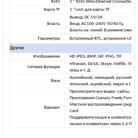
RJ45
1 * RJ45 Wire Ethernet Connection
Карта TF
1 *слот для карты TF
Вывод: DC 5V/2A
Власть
Вход: AC100-240V 50/60 Гц
Власть на: синий; В режиме ожида
Параметры
Встроенный RTC, встроенное USB -
Другие
Изображение
HD JPEG, BMP, GIF, PNG, TIF
Miracast, DLNA, Skype, Netflix, Twit
Сетевая функция
игры и т. Д.
Английский, немецкий, русский, ф
Язык
японский, корейский, иврит и т. Д.
Просмотрите все видео -сайты, подде
Приложения Скачать Freely Form An
Местное воспроизведение средств 
Вариант
Card.
Поддержите мыши и клавиатуру че
мыши и клавиатуры через 2,4 ГГц 