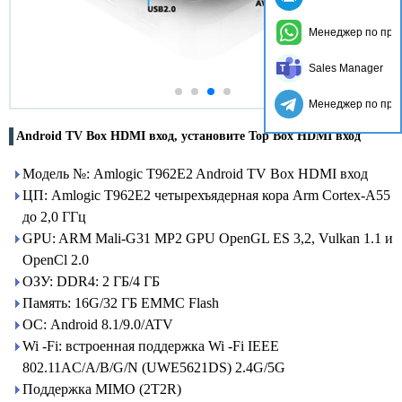
Менеджер по про
Sales Manager
Менеджер по про
Android TV Box HDMI вход, установите Top Box HDMI вход
Модель №: Amlogic T962E2 Android TV Box HDMI вход
ЦП: Amlogic T962E2 четырехъядерная кора Arm Cortex-A55
до 2,0 ГГц
GPU: ARM Mali-G31 MP2 GPU OpenGL ES 3,2, Vulkan 1.1 и
OpenCl 2.0
ОЗУ: DDR4: 2 ГБ/4 ГБ
Память: 16G/32 ГБ EMMC Flash
ОС: Android 8.1/9.0/ATV
Wi -Fi: встроенная поддержка Wi -Fi IEEE
802.11AC/A/B/G/N (UWE5621DS) 2.4G/5G
Поддержка MIMO (2T2R)