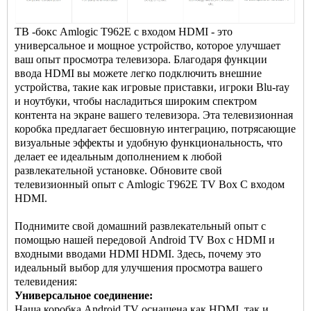
ТВ -бокс Amlogic T962E с входом HDMI - это
универсальное и мощное устройство, которое улучшает
ваш опыт просмотра телевизора. Благодаря функции
ввода HDMI вы можете легко подключить внешние
устройства, такие как игровые приставки, игроки Blu-ray
и ноутбуки, чтобы насладиться широким спектром
контента на экране вашего телевизора. Эта телевизионная
коробка предлагает бесшовную интеграцию, потрясающие
визуальные эффекты и удобную функциональность, что
делает ее идеальным дополнением к любой
развлекательной установке. Обновите свой
телевизионный опыт с Amlogic T962E
TV Box
С входом
HDMI.
Поднимите свой домашний развлекательный опыт с
помощью нашей передовой Android TV Box с HDMI и
входными вводами HDMI HDMI. Здесь, почему это
идеальный выбор для улучшения просмотра вашего
телевидения:
Универсальное соединение:
Наша коробка Android TV оснащена как HDMI, так и