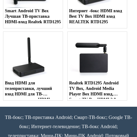
Smart Android TV Box
Интернет -бокс HDMI вход
Лучшая ТВ-приставка
Best TV Box HDMI вход
HDMI-вход Realtek RTD1295
REALTEK RTD1295
Вход HDMI для
Realtek RTD1295 Android
телеприставки, лучший
TV Box, Android Media
вход HDMI для ТВ-
Player Box HDMI вход,
приставки, вход HDMI для
Smart TV Box HDMI 2.0
ТВ-приставки Android
ТВ-бокс; ТВ-приставка Android; Смарт-ТВ-бокс; Google ТВ-
бокс; Интернет-телевидение; ТВ-бокс Android;
телеприставка; Мини-ПК; Мини-ПК Android; Потоковый