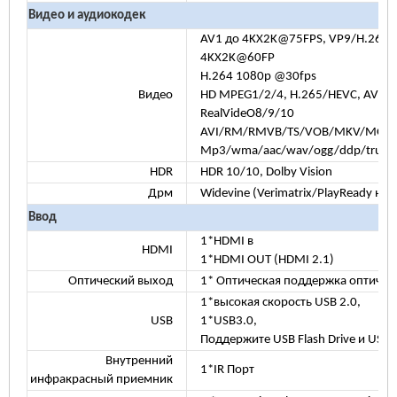
Видео и аудиокодек
AV1 до 4KX2K@75FPS, VP9/H.265 д
4KX2K@60FP
H.264 1080p @30fps
Видео
HD MPEG1/2/4, H.265/HEVC, AVS2,
RealVideO8/9/10
AVI/RM/RMVB/TS/VOB/MKV/MOV/
Mp3/wma/aac/wav/ogg/ddp/truehd
HDR
HDR 10/10, Dolby Vision
Дрм
Widevine (Verimatrix/PlayReady не
Ввод
1*HDMI в
HDMI
1*HDMI OUT (HDMI 2.1)
Оптический выход
1* Оптическая поддержка оптиче
1*высокая скорость USB 2.0,
USB
1*USB3.0,
Поддержите USB Flash Drive и USB
Внутренний
1*IR Порт
инфракрасный приемник