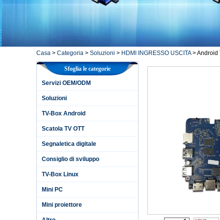
Casa
>
Categoria
>
Soluzioni
>
HDMI INGRESSO USCITA
>
Android 
Sfoglia le categorie
Servizi OEM/ODM
Soluzioni
TV-Box Android
Scatola TV OTT
Segnaletica digitale
Consiglio di sviluppo
TV-Box Linux
Mini PC
Mini proiettore
Altro