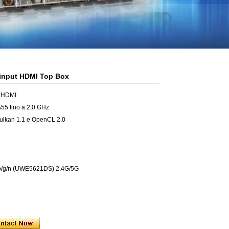
 input HDMI Top Box
t HDMI
5 fino a 2,0 GHz
lkan 1.1 e OpenCL 2.0
a/b/g/n (UWE5621DS) 2.4G/5G