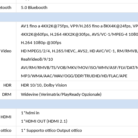
etooth
5.0 Bluebooth
AV1 fino a 4KX2K@75fps, VP9/H.265 fino a 8KX4K@24fps, VP
4KX2K@60fps, H.264 4KX2K@30fps, AVS/VC-1/MPEG-4 108
H.264 1080p @30fps
Video
HD MPEG1/2/4, H.265/HEVC, AVS2, HD AVC/VC-1, RM/RMVB,
RealVideo8/9/10
AVI/RM/RMVB/TS/VOB/MKV/MOV/ISO/WMV/ASF/FLV/DAT
MP3/WMA/AAC/WAV/OGG/DDP/TRUEHD/HD/FLAC/APE
HDR
HDR 10/10, Dolby Vision
DRM
Widevine (Verimatrix/PlayReady Opzionale)
1*hdmi in
HDMI
1*HDMI OUT (HDMI 2.1)
ottico
1* Supporto ottico Output ottico