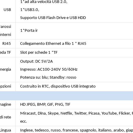
1*ad alta velocità USB 2.0,
USB
1*USB3.0,
Supporto USB Flash Drive e USB HDD
rarossi
1*Porta ir
interni
RJ45
Collegamento Ethernet a filo 1 * RJ45
eda TF
Slot per schede 1 *TF
Output: DC 5V/2A
nergia
Ingresso: AC100-240V 50/60Hz
Potenza su: blu; Standby: rosso
pzioni
Costruito in RTC, dispositivo USB integrato
agine
HD JPEG, BMP, GIF, PNG, TIF
Miracast, Dlna, Skype, Netflix, Twitter, Picasa, YouTube, Flicker, 
di rete
ecc.
Lingua
Inglese, tedesco, russo, francese, spagnolo, italiano, arabo, gi