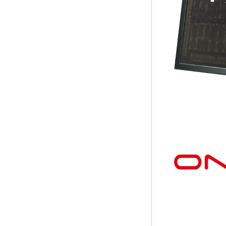
MHz Android 5.1
Lollipop Quad Core
Media Player G9C
AMLOGIC S905 TV
BOX ARM Cortex-
A53 CPU fino a 2,0
GHz Android 5.1
Lollipop 1G/8G
4K2K Android TV
Box Player S9
Amlogic più recente
S905X TV Box
Android 6.0 OS
AMLOGIC S905X
TV Box Quad Core
Ott TV Box VP9
H.265 Smart TV Box
x96
Box TV Android con
slot per scheda SIM
3G/4G, fornitore di
leggi multimediali
Full
Android 6.0
Marshmallow