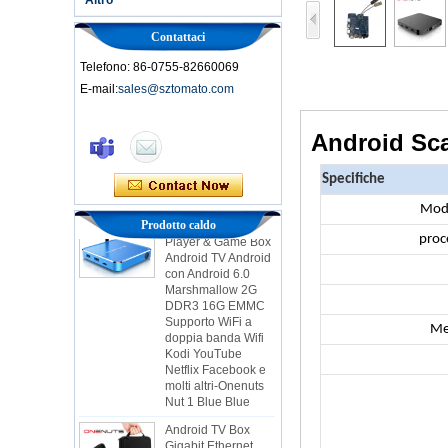
Contattaci
Telefono: 86-0755-82660069
E-mail:
sales@sztomato.com
Smart TV Box Ott
Android 4.4 Kikat
Android Sca
TV Box MXQ
Specifiche
2 in 1 Octa Core
Streaming Media
Mode
Player & Game Box
Prodotto caldo
Android TV Android
proc
con Android 6.0
Marshmallow 2G
DDR3 16G EMMC
Supporto WiFi a
doppia banda Wifi
Kodi YouTube
Me
Netflix Facebook e
molti altri-Onenuts
Nut 1 Blue Blue
Android TV Box
Gigabit Ethernet
Android Smart TV