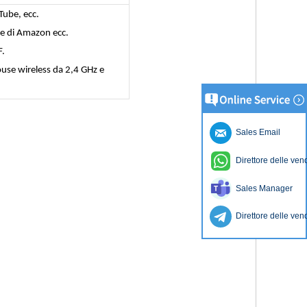
uTube, ecc.
re di Amazon ecc.
F.
ouse wireless da 2,4 GHz e
Sales Email
Direttore delle ven
Sales Manager
Direttore delle ven