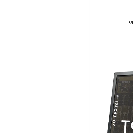
Streaming Media
Player & Game Box
Android TV Android
con Android 6.0
Marshmallow 2G
O
DDR3 16G EMMC
Supporto WiFi a
doppia banda Wifi
Kodi YouTube
Netflix Facebook e
molti altri-Onenuts
Nut 1 Blue Blue
Android TV Box
Gigabit Ethernet
Android Smart TV
Box
Amlogic S905X
Quad Core
Development Board
Open Source TV fai
da te
Amlogic S905
Android TV Box
4K2K Ultra Full HD
Mali-450 fino a 750