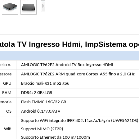
tola TV Ingresso Hdmi, ImpSistema op
llo n.
AMLOGIC T962E2 Android TV Box Ingresso HDMI
essore
AMLOGIC T962E2 ARM quad-core Cortex-A55 fino a 2,0 GHz
GPU
Braccio mali-g31 mp2 gpu
RAM
DDR4: 2 GB/4GB
moria
Flash EMMC 16G/32 GB
OS
Android 8.1/9.0/ATV
Supporto WiFi integrato IEEE 802.11ac/a/b/g/n (UWE5621DS)
Wifi
Support MIMO (2T2R)
Supporto Ethernet da 100 m/1000m