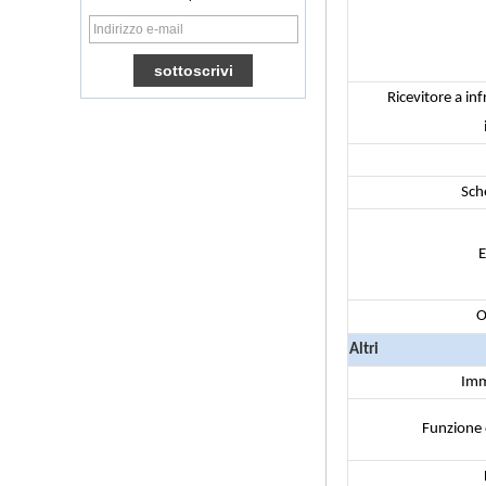
Ott TV Box VP9
H.265 Smart TV Box
x96
Box TV Android con
slot per scheda SIM
Ricevitore a inf
3G/4G, fornitore di
leggi multimediali
Full
Android 6.0
Sch
Marshmallow
Amlogic S905X TV
Box Quad Core TV
Box Ott Smart TV
E
Box x96
Android 10
Allwinner Quad
O
Core H313 Multi-
core G31 GPU
Altri
X96Q TV Box
Imm
Smart TV Box Ott
Android 4.4 Kikat
Funzione 
TV Box MXQ
2 in 1 Octa Core