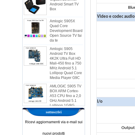
Box
Blu
Amlogic S905X
Video e codec audio
Quad Core
Development Board
Open Source TV fai
da te
Amlogic S905
Android TV Box
4K2K Ultra Full HD
Mali-450 fino a 750
MHz Android 5.1
Lollipop Quad Core
Media Player G9C
AMLOGIC S905 TV
BOX ARM Cortex-
A53 CPU fino a 2,0
GHz Android 5.1
Lollipop 1G/8G
I/o
4K2K Android TV
Box Player S9
sottoscrivi
Amlogic più recente
S905X TV Box
Ricevi aggiornamenti via e-mail sui
Android 6.0 OS
Output 
AMLOGIC S905X
nuovi prodotti
TV Box Quad Core