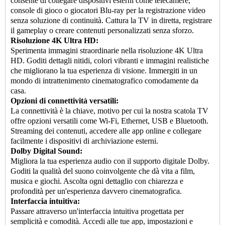
consente di collegare dispositivi esterni come telecamere,
console di gioco o giocatori Blu-ray per la registrazione video
senza soluzione di continuità. Cattura la TV in diretta, registrare
il gameplay o creare contenuti personalizzati senza sforzo.
Risoluzione 4K Ultra HD:
Sperimenta immagini straordinarie nella risoluzione 4K Ultra
HD. Goditi dettagli nitidi, colori vibranti e immagini realistiche
che migliorano la tua esperienza di visione. Immergiti in un
mondo di intrattenimento cinematografico comodamente da
casa.
Opzioni di connettività versatili:
La connettività è la chiave, motivo per cui la nostra scatola TV
offre opzioni versatili come Wi-Fi, Ethernet, USB e Bluetooth.
Streaming dei contenuti, accedere alle app online e collegare
facilmente i dispositivi di archiviazione esterni.
Dolby Digital Sound:
Migliora la tua esperienza audio con il supporto digitale Dolby.
Goditi la qualità del suono coinvolgente che dà vita a film,
musica e giochi. Ascolta ogni dettaglio con chiarezza e
profondità per un'esperienza davvero cinematografica.
Interfaccia intuitiva:
Passare attraverso un'interfaccia intuitiva progettata per
semplicità e comodità. Accedi alle tue app, impostazioni e