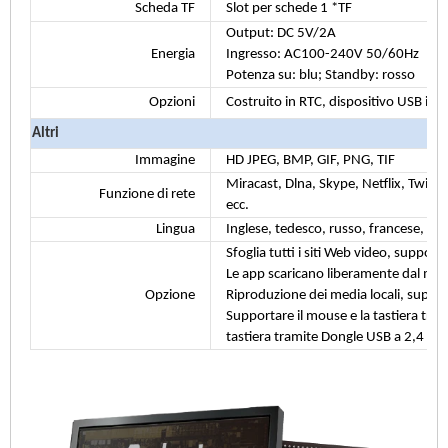
Scheda TF
Slot per schede 1 *TF
Output: DC 5V/2A
Energia
Ingresso: AC100-240V 50/60Hz
Potenza su: blu; Standby: rosso
Opzioni
Costruito in RTC, dispositivo USB int
Altri
Immagine
HD JPEG, BMP, GIF, PNG, TIF
Miracast, Dlna, Skype, Netflix, Twitter
Funzione di rete
ecc.
Lingua
Inglese, tedesco, russo, francese, sp
Sfoglia tutti i siti Web video, supporta
Le app scaricano liberamente dal mer
Opzione
Riproduzione dei media locali, suppo
Supportare il mouse e la tastiera tr
tastiera tramite Dongle USB a 2,4 GH