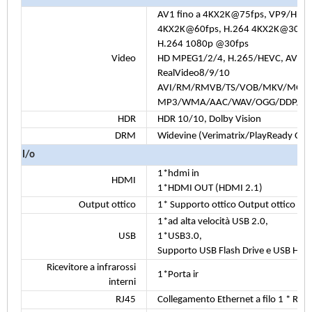
AV1 fino a 4KX2K@75fps, VP9/H.26
4KX2K@60fps, H.264 4KX2K@30fp
H.264 1080p @30fps
Video
HD MPEG1/2/4, H.265/HEVC, AVS2,
RealVideo8/9/10
AVI/RM/RMVB/TS/VOB/MKV/MOV/
MP3/WMA/AAC/WAV/OGG/DDP/TRU
HDR
HDR 10/10, Dolby Vision
DRM
Widevine (Verimatrix/PlayReady Opz
I/o
1*hdmi in
HDMI
1*HDMI OUT (HDMI 2.1)
Output ottico
1* Supporto ottico Output ottico
1*ad alta velocità USB 2.0,
USB
1*USB3.0,
Supporto USB Flash Drive e USB HDD
Ricevitore a infrarossi
1*Porta ir
interni
RJ45
Collegamento Ethernet a filo 1 * RJ4