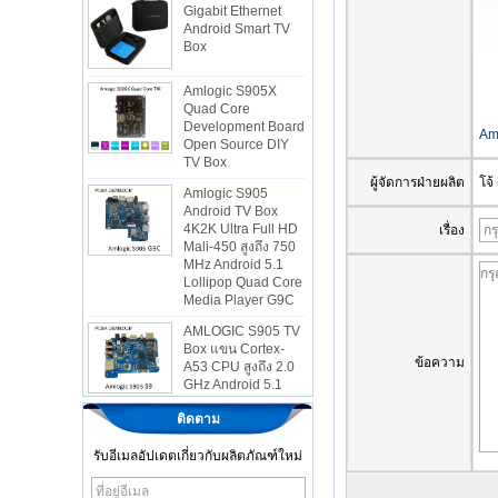
Android Smart TV
Box
Amlogic S905X
Quad Core
Development Board
Open Source DIY
Am
TV Box
Amlogic S905
ผู้จัดการฝ่ายผลิต
โจ
Android TV Box
4K2K Ultra Full HD
Mali-450 สูงถึง 750
เรื่อง
MHz Android 5.1
Lollipop Quad Core
Media Player G9C
AMLOGIC S905 TV
Box แขน Cortex-
A53 CPU สูงถึง 2.0
ข้อความ
GHz Android 5.1
Lollipop 1G/8G
4K2K Android TV
ติดตาม
Box Box Media
Player S9
รับอีเมลอัปเดตเกี่ยวกับผลิตภัณฑ์ใหม่
ใหม่ล่าสุด AMLOGIC
S905X TV Box