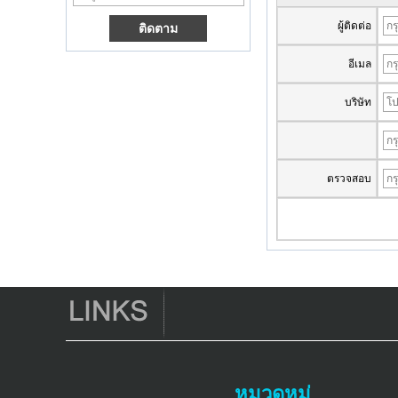
Android 6.0 OS
Amlogic S905X TV
ผู้ติดต่อ
Box Quad Core Ott
TV Box VP9 H.265
Smart TV Box X96
อีเมล
กล่องทีวี Android
พร้อมช่องเสียบซิ
บริษัท
มการ์ด 3G/4G,
ซัพพลายเออร์เครื่อง
เล่นสื่อ Full HD
Media Player
ตรวจสอบ
Android 6.0
Marshmallow
Amlogic S905X TV
Box Quad Core TV
Box Ott Smart TV
Box x96
Android 10
Allwinner Quad
Core H313 Multi-
Core G31 GPU
X96Q TV Box
Smart TV Box Ott
Android 4.4 Kikat
หมวดหมู่
TV Box MXQ