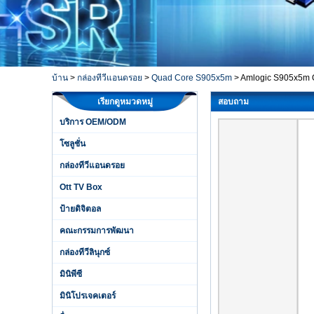
บ้าน
>
กล่องทีวีแอนดรอย
>
Quad Core S905x5m
>
Amlogic S905x5m Q
เรียกดูหมวดหมู่
สอบถาม
บริการ OEM/ODM
โซลูชั่น
กล่องทีวีแอนดรอย
Ott TV Box
ป้ายดิจิตอล
คณะกรรมการพัฒนา
กล่องทีวีลินุกซ์
มินิพีซี
มินิโปรเจคเตอร์