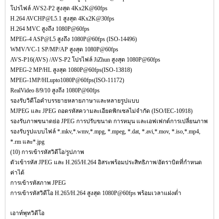
โปรไฟล์ AVS2-P2 สูงสุด 4Kx2K@60fps
H.264 AVCHP@L5.1 สูงสุด 4Kx2K@30fps
H.264 MVC สูงถึง 1080P@60fps
MPEG-4 ASP@L5 สูงถึง 1080P@60fps (ISO-14496)
WMV/VC-1 SP/MP/AP สูงสุด 1080P@60fps
AVS-P16(AVS) /AVS-P2 โปรไฟล์ JiZhun สูงสุด 1080P@60fps
MPEG-2 MP/HL สูงสุด 1080P@60fps(ISO-13818)
MPEG-1MP/HLupto1080P@60fps(ISO-11172)
RealVideo 8/9/10 สูงถึง 1080P@60fps
รองรับวิดีโอคำบรรยายหลายภาษาและหลายรูปแบบ
MJPEG และ JPEG ถอดรหัสความละเอียดพิกเซลไม่จำกัด (ISO/IEC-10918)
รองรับภาพขนาดย่อ JPEG การปรับขนาด การหมุน และเอฟเฟกต์การเปลี่ยนภาพ
รองรับรูปแบบไฟล์ *.mkv,*.wmv,*.mpg, *.mpeg, *.dat, *.avi,*.mov, *.iso,*.mp4,
*.rm และ*.jpg
(10) การเข้ารหัสวิดีโอ/รูปภาพ
ตัวเข้ารหัส JPEG และ H.265/H.264 อิสระพร้อมประสิทธิภาพ/อัตราบิตที่กำหนด
ค่าได้
การเข้ารหัสภาพ JPEG
การเข้ารหัสวิดีโอ H.265/H.264 สูงสุด 1080P@60fps พร้อมเวลาแฝงต่ำ
เอาท์พุทวิดีโอ