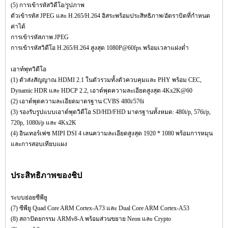
(5) การเข้ารหัสวิดีโอ/รูปภาพ
ตัวเข้ารหัส JPEG และ H.265/H.264 อิสระพร้อมประสิทธิภาพ/อัตราบิตที่กำหนด
ค่าได้
การเข้ารหัสภาพ JPEG
การเข้ารหัสวิดีโอ H.265/H.264 สูงสุด 1080P@60fps พร้อมเวลาแฝงต่ำ
เอาท์พุทวิดีโอ
(1) ตัวส่งสัญญาณ HDMI 2.1 ในตัวรวมทั้งตัวควบคุมและ PHY พร้อม CEC,
Dynamic HDR และ HDCP 2.2, เอาต์พุตความละเอียดสูงสุด 4Kx2K@60
(2) เอาต์พุตความละเอียดมาตรฐาน CVBS 480i/576i
(3) รองรับรูปแบบเอาต์พุตวิดีโอ SD/HD/FHD มาตรฐานทั้งหมด: 480i/p, 576i/p,
720p, 1080i/p และ 4Kx2K
(4) อินเทอร์เฟซ MIPI DSI 4 เลนความละเอียดสูงสุด 1920 * 1080 พร้อมการหมุน
และการสอบเทียบแผง
ประสิทธิภาพของชิป
ระบบย่อยซีพียู
(7) ซีพียู Quad Core ARM Cortex-A73 และ Dual Core ARM Cortex-A53
(8) สถาปัตยกรรม ARMv8-A พร้อมส่วนขยาย Neon และ Crypto