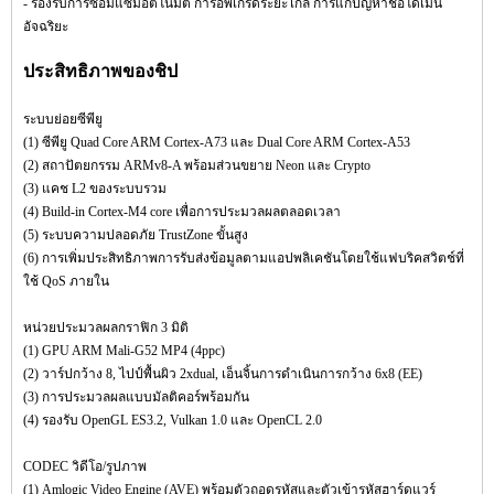
- รองรับการซ่อมแซมอัตโนมัติ การอัพเกรดระยะไกล การแก้ปัญหาชื่อโดเมน
อัจฉริยะ
ประสิทธิภาพของชิป
ระบบย่อยซีพียู
(1) ซีพียู Quad Core ARM Cortex-A73 และ Dual Core ARM Cortex-A53
(2) สถาปัตยกรรม ARMv8-A พร้อมส่วนขยาย Neon และ Crypto
(3) แคช L2 ของระบบรวม
(4) Build-in Cortex-M4 core เพื่อการประมวลผลตลอดเวลา
(5) ระบบความปลอดภัย TrustZone ขั้นสูง
(6) การเพิ่มประสิทธิภาพการรับส่งข้อมูลตามแอปพลิเคชันโดยใช้แฟบริคสวิตช์ที่
ใช้ QoS ภายใน
หน่วยประมวลผลกราฟิก 3 มิติ
(1) GPU ARM Mali-G52 MP4 (4ppc)
(2) วาร์ปกว้าง 8, ไปป์พื้นผิว 2xdual, เอ็นจิ้นการดำเนินการกว้าง 6x8 (EE)
(3) การประมวลผลแบบมัลติคอร์พร้อมกัน
(4) รองรับ OpenGL ES3.2, Vulkan 1.0 และ OpenCL 2.0
CODEC วิดีโอ/รูปภาพ
(1) Amlogic Video Engine (AVE) พร้อมตัวถอดรหัสและตัวเข้ารหัสฮาร์ดแวร์