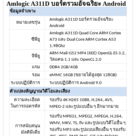
Amlogic A311D บอร์ดรวมอัจฉริยะ Android
ข้อมูลจำเพาะ
Amlogic A311D บอร์ดรวมอัจฉริยะ
หมายเลขรุ่น
Android
Amlogic A311D Quad Core ARM Cortex
ซีพียู
A73 และ Dual Core ARM Cortex A53
1.98Ghz
ARM Mali-G52 MP4 (6EE) OpenGL ES 3.2,
จีพียู
วัลแคน 1.1 และ OpenCL 2.0
แรม
DDR4 2GB/4GB
รอม
eMMC 16GB (ขยายได้สูงสุด 128GB)
ระบบปฏิบัติการ
ระบบปฏิบัติการ Android 9.0
ตัวแปลงสัญญาณวิดีโอและเสียง
ความละเอียด
รองรับ 4K H265 10Bit, H.264, AVS,
ในการถอดรหัส
MPEG-2 และรูปแบบอื่น ๆ อีกมากมาย
รองรับ MPEG1, MPEG2, MPEG4, H.264,
WMV, MKV, TS, flv และรูปแบบวิดีโออื่น ๆ
การสนับสนุน
รองรับ MP3 และรูปแบบเสียงอื่น ๆ รองรับ
มัลติมีเดีย