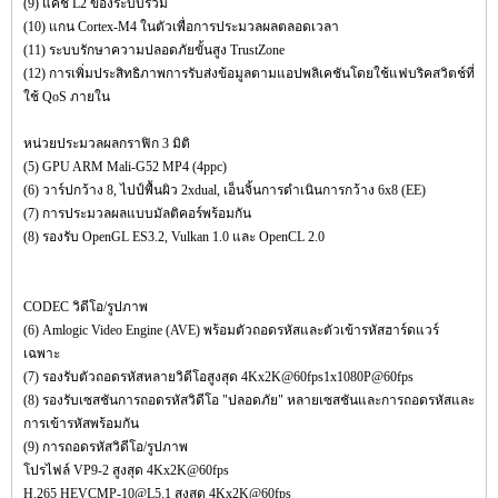
(9) แคช L2 ของระบบรวม
(10) แกน Cortex-M4 ในตัวเพื่อการประมวลผลตลอดเวลา
(11) ระบบรักษาความปลอดภัยขั้นสูง TrustZone
(12) การเพิ่มประสิทธิภาพการรับส่งข้อมูลตามแอปพลิเคชันโดยใช้แฟบริคสวิตช์ที่
ใช้ QoS ภายใน
หน่วยประมวลผลกราฟิก 3 มิติ
(5) GPU ARM Mali-G52 MP4 (4ppc)
(6) วาร์ปกว้าง 8, ไปป์พื้นผิว 2xdual, เอ็นจิ้นการดำเนินการกว้าง 6x8 (EE)
(7) การประมวลผลแบบมัลติคอร์พร้อมกัน
(8) รองรับ OpenGL ES3.2, Vulkan 1.0 และ OpenCL 2.0
CODEC วิดีโอ/รูปภาพ
(6) Amlogic Video Engine (AVE) พร้อมตัวถอดรหัสและตัวเข้ารหัสฮาร์ดแวร์
เฉพาะ
(7) รองรับตัวถอดรหัสหลายวิดีโอสูงสุด 4Kx2K@60fps1x1080P@60fps
(8) รองรับเซสชันการถอดรหัสวิดีโอ "ปลอดภัย" หลายเซสชันและการถอดรหัสและ
การเข้ารหัสพร้อมกัน
(9) การถอดรหัสวิดีโอ/รูปภาพ
โปรไฟล์ VP9-2 สูงสุด 4Kx2K@60fps
H.265 HEVCMP-10@L5.1 สูงสุด 4Kx2K@60fps