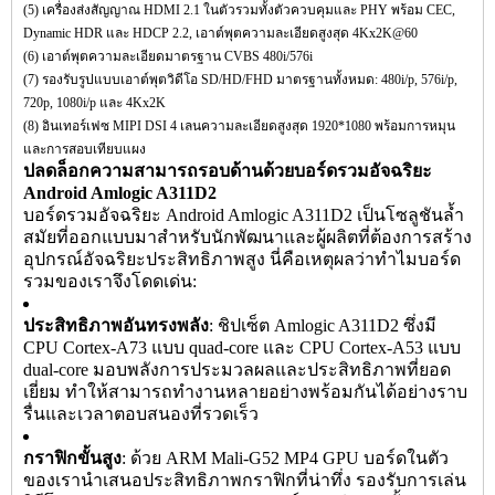
(5) เครื่องส่งสัญญาณ HDMI 2.1 ในตัวรวมทั้งตัวควบคุมและ PHY พร้อม CEC,
Dynamic HDR และ HDCP 2.2, เอาต์พุตความละเอียดสูงสุด 4Kx2K@60
(6) เอาต์พุตความละเอียดมาตรฐาน CVBS 480i/576i
(7) รองรับรูปแบบเอาต์พุตวิดีโอ SD/HD/FHD มาตรฐานทั้งหมด: 480i/p, 576i/p,
720p, 1080i/p และ 4Kx2K
(8) อินเทอร์เฟซ MIPI DSI 4 เลนความละเอียดสูงสุด 1920*1080 พร้อมการหมุน
และการสอบเทียบแผง
ปลดล็อกความสามารถรอบด้านด้วยบอร์ดรวมอัจฉริยะ
Android Amlogic A311D2
บอร์ดรวมอัจฉริยะ Android Amlogic A311D2 เป็นโซลูชันล้ำ
สมัยที่ออกแบบมาสำหรับนักพัฒนาและผู้ผลิตที่ต้องการสร้าง
อุปกรณ์อัจฉริยะประสิทธิภาพสูง นี่คือเหตุผลว่าทำไมบอร์ด
รวมของเราจึงโดดเด่น:
ประสิทธิภาพอันทรงพลัง
: ชิปเซ็ต Amlogic A311D2 ซึ่งมี
CPU Cortex-A73 แบบ quad-core และ CPU Cortex-A53 แบบ
dual-core มอบพลังการประมวลผลและประสิทธิภาพที่ยอด
เยี่ยม ทำให้สามารถทำงานหลายอย่างพร้อมกันได้อย่างราบ
รื่นและเวลาตอบสนองที่รวดเร็ว
กราฟิกขั้นสูง
: ด้วย ARM Mali-G52 MP4 GPU บอร์ดในตัว
ของเรานำเสนอประสิทธิภาพกราฟิกที่น่าทึ่ง รองรับการเล่น