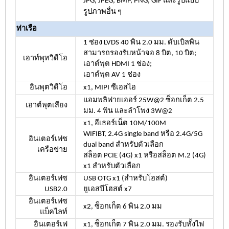
JPG, JPEG, BMP, PNG, GIF และรูปแบบ
รูปภาพอื่น ๆ
ท่าเรือ
1 ช่อง LVDS 40 พิน 2.0 มม. ดับเบิลพิน
สามารถรองรับหน้าจอ 8 บิต, 10 บิต;
เอาท์พุทวิดีโอ
เอาต์พุต HDMI 1 ช่อง;
เอาต์พุต AV 1 ช่อง
อินพุตวิดีโอ
x1, MIPI ซีเอสไอ
แอมพลิฟายเออร์ 25W@2 ซ็อกเก็ต 2.5
เอาต์พุตเสียง
มม. 4 พิน และลำโพง 3W@2
x1, อีเธอร์เน็ต 10M/100M
WIFIBT, 2.4G single band หรือ 2.4G/5G
อินเตอร์เฟซ
dual band สำหรับตัวเลือก
เครือข่าย
สล็อต PCIE (4G) x1 หรือสล็อต M.2 (4G)
x1 สำหรับตัวเลือก
อินเตอร์เฟซ
USB OTG x1 (สำหรับโฮสต์)
USB2.0
ยูเอสบีโฮสต์ x7
อินเตอร์เฟซ
x2, ซ็อกเก็ต 6 พิน 2.0 มม
แบ็คไลท์
อินเตอร์เฟ
x1, ซ็อกเก็ต 7 พิน 2.0 มม. รองรับทั้งไฟ