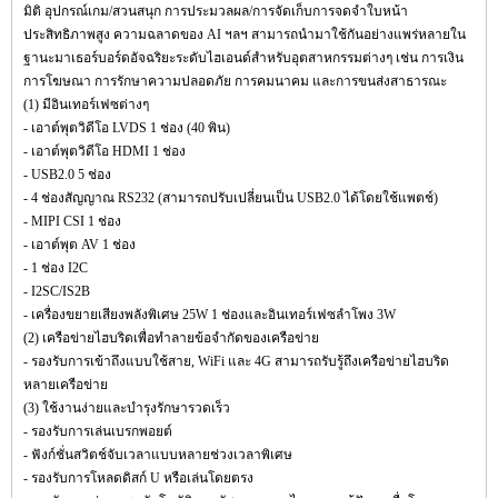
มิติ อุปกรณ์เกม/สวนสนุก การประมวลผล/การจัดเก็บการจดจำใบหน้า
ประสิทธิภาพสูง ความฉลาดของ AI ฯลฯ สามารถนำมาใช้กันอย่างแพร่หลายใน
ฐานะมาเธอร์บอร์ดอัจฉริยะระดับไฮเอนด์สำหรับอุตสาหกรรมต่างๆ เช่น การเงิน
การโฆษณา การรักษาความปลอดภัย การคมนาคม และการขนส่งสาธารณะ
(1) มีอินเทอร์เฟซต่างๆ
- เอาต์พุตวิดีโอ LVDS 1 ช่อง (40 พิน)
- เอาต์พุตวิดีโอ HDMI 1 ช่อง
- USB2.0 5 ช่อง
- 4 ช่องสัญญาณ RS232 (สามารถปรับเปลี่ยนเป็น USB2.0 ได้โดยใช้แพตช์)
- MIPI CSI 1 ช่อง
- เอาต์พุต AV 1 ช่อง
- 1 ช่อง I2C
- I2SC/IS2B
- เครื่องขยายเสียงพลังพิเศษ 25W 1 ช่องและอินเทอร์เฟซลำโพง 3W
(2) เครือข่ายไฮบริดเพื่อทำลายข้อจำกัดของเครือข่าย
- รองรับการเข้าถึงแบบใช้สาย, WiFi และ 4G สามารถรับรู้ถึงเครือข่ายไฮบริด
หลายเครือข่าย
(3) ใช้งานง่ายและบำรุงรักษารวดเร็ว
- รองรับการเล่นเบรกพอยต์
- ฟังก์ชั่นสวิตช์จับเวลาแบบหลายช่วงเวลาพิเศษ
- รองรับการโหลดดิสก์ U หรือเล่นโดยตรง