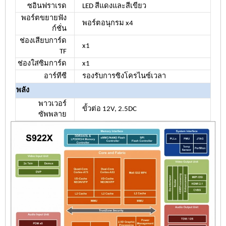
ซอินฟราเรด
LED สีแดงและสีเขียว
พอร์ตขยายฟัง
พอร์ตอนุกรม x4
ก์ชั่น
ช่องเสียบการ์ด
x1
TF
ช่องใส่ซิมการ์ด
x1
อาร์ทีซี
รองรับการซิงโครไนซ์เวลา
พลัง
พาวเวอร์
ขั้วต่อ 12V, 2.5DC
ซัพพลาย