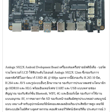
Amlogic S922X Android Dvelopment Board เครื่องเล่นเครือข่ายมัลติมีเดีย - บอร์ด
รวมไดรเวอร์ LCD ใช้ชิประดับไฮเอนด์ Amlogic S922X 12nm ซึ่งรองรับการ
ถอดรหัสวิดีโอฮาร์ดแวร์ UHD 4K @ 60fps นอกจากนี้ยังรองรับ H.265 10 บิต,
H.264 และ AVS และรูปแบบอื่นๆ อีกมากมาย รองรับการประมวลผลช่วงไดนามิก
สูง HDR10 และ HLG พร้อมอินเทอร์เฟซ UART และ USB แบบหลายช่อง
สัญญาณ รองรับฟังก์ชั่น Bluetooth, WIFI, 4G และอีเธอร์เน็ต รองรับการใช้งาน
แบบอนุกรม AV, การขยายการ์ด SD รองรับหน้าจอสัมผัสทุกประเภทอย่างสมบูรณ์
แบบ เหมาะสำหรับอุปกรณ์เทอร์มินัลจอแสดงผลอัจฉริยะประสิทธิภาพสูง เทอร์มิ
นัลระบบอัตโนมัติทางอุตสาหกรรม คอมพิวเตอร์วิทัศน์/อัลกอริทึม ประสบการณ์ 3