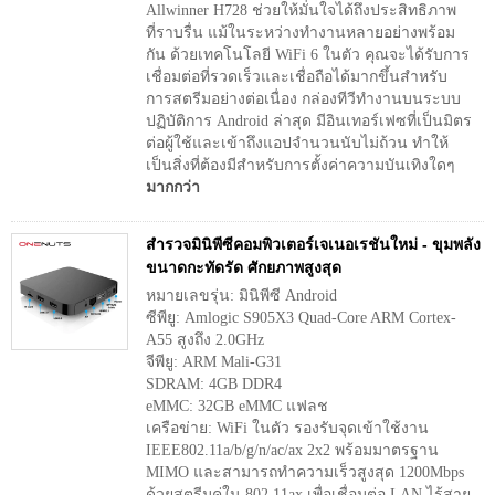
Allwinner H728 ช่วยให้มั่นใจได้ถึงประสิทธิภาพ
ที่ราบรื่น แม้ในระหว่างทำงานหลายอย่างพร้อม
กัน ด้วยเทคโนโลยี WiFi 6 ในตัว คุณจะได้รับการ
เชื่อมต่อที่รวดเร็วและเชื่อถือได้มากขึ้นสำหรับ
การสตรีมอย่างต่อเนื่อง กล่องทีวีทำงานบนระบบ
ปฏิบัติการ Android ล่าสุด มีอินเทอร์เฟซที่เป็นมิตร
ต่อผู้ใช้และเข้าถึงแอปจำนวนนับไม่ถ้วน ทำให้
เป็นสิ่งที่ต้องมีสำหรับการตั้งค่าความบันเทิงใดๆ
มากกว่า
สำรวจมินิพีซีคอมพิวเตอร์เจเนอเรชันใหม่ - ขุมพลัง
ขนาดกะทัดรัด ศักยภาพสูงสุด
หมายเลขรุ่น: มินิพีซี Android
ซีพียู: Amlogic S905X3 Quad-Core ARM Cortex-
A55 สูงถึง 2.0GHz
จีพียู: ARM Mali-G31
SDRAM: 4GB DDR4
eMMC: 32GB eMMC แฟลช
เครือข่าย: WiFi ในตัว รองรับจุดเข้าใช้งาน
IEEE802.11a/b/g/n/ac/ax 2x2 พร้อมมาตรฐาน
MIMO และสามารถทำความเร็วสูงสุด 1200Mbps
ด้วยสตรีมคู่ใน 802.11ax เพื่อเชื่อมต่อ LAN ไร้สาย