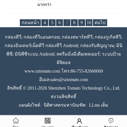
มากกว่า
ก่อนหน้า
4
5
6
7
8
9
10
ต่อไป
กล่องทีวี; กล่องทีวีแอนดรอย; กล่องสมาร์ททีวี; กล่องกูเกิลทีวี;
กล่องอินเทอร์เน็ตทีวี กล่องทีวี Android; กล่องรับสัญญาณ; มินิ
พีซี; มินิพีซีระบบ Android; สตรีมมิ่งมีเดียเพลเยอร์; ระบบป้าย
ดิจิตอล
www.sztomato.com
โทร:86-755-82660069
อีเมล:
sales@sztomato.com
ลิขสิทธิ์ © 2011-2026 Shenzhen Tomato Technology Co., Ltd.
สงวนลิขสิทธิ์
แผนผังไซต์
นิติศาสตรมหาบัณฑิต
LLms เต็ม