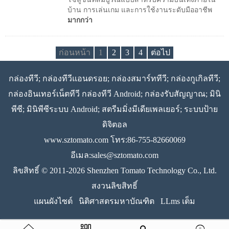
บ้าน การเล่นเกม และการใช้งานระดับมืออาชีพ
มากกว่า
ก่อนหน้า
1
2
3
4
ต่อไป
กล่องทีวี; กล่องทีวีแอนดรอย; กล่องสมาร์ททีวี; กล่องกูเกิลทีวี;
กล่องอินเทอร์เน็ตทีวี กล่องทีวี Android; กล่องรับสัญญาณ; มินิ
พีซี; มินิพีซีระบบ Android; สตรีมมิ่งมีเดียเพลเยอร์; ระบบป้าย
ดิจิตอล
www.sztomato.com
โทร:86-755-82660069
อีเมล:
sales@sztomato.com
ลิขสิทธิ์ © 2011-2026 Shenzhen Tomato Technology Co., Ltd.
สงวนลิขสิทธิ์
แผนผังไซต์
นิติศาสตรมหาบัณฑิต
LLms เต็ม