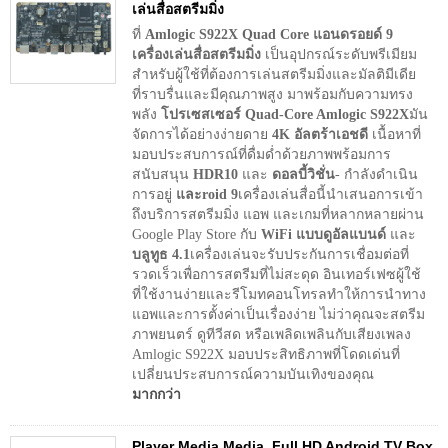
เล่นสื่อสตรีมมิ่ง
ที่
Amlogic S922X Quad Core แอนดรอยด์ 9
เครื่องเล่นสื่อสตรีมมิ่ง
เป็นอุปกรณ์ระดับพรีเมียม
สำหรับผู้ใช้ที่ต้องการเล่นสตรีมมิ่งและมัลติมีเดีย
ที่ราบรื่นและมีคุณภาพสูง มาพร้อมกับความทรง
พลัง
โปรเซสเซอร์ Quad-Core Amlogic S922X
มัน
จัดการได้อย่างง่ายดาย
4K อัลตร้าเอชดี
เนื้อหาที่
มอบประสบการณ์ที่ดื่มด่ำด้วยภาพพร้อมการ
สนับสนุน
HDR10
และ
ดอลบี้วิชั่น
- กำลังดำเนิน
การอยู่
และroid 9
เครื่องเล่นสื่อนี้นำเสนอการเข้า
ถึงบริการสตรีมมิ่ง แอพ และเกมที่หลากหลายผ่าน
Google Play Store กับ
WiFi แบบดูอัลแบนด์
และ
บลูทูธ 4.1
เครื่องเล่นจะรับประกันการเชื่อมต่อที่
รวดเร็วเพื่อการสตรีมที่ไม่สะดุด อินเทอร์เฟซผู้ใช้
ที่ใช้งานง่ายและรีโมทคอนโทรลทำให้การนำทาง
แอพและการตั้งค่าเป็นเรื่องง่าย ไม่ว่าคุณจะสตรีม
ภาพยนตร์ ดูทีวีสด หรือเพลิดเพลินกับเสียงเพลง
Amlogic S922X มอบประสิทธิภาพที่โดดเด่นที่
เปลี่ยนประสบการณ์ความบันเทิงของคุณ
มากกว่า
Player Media Media, Full HD Android TV Box