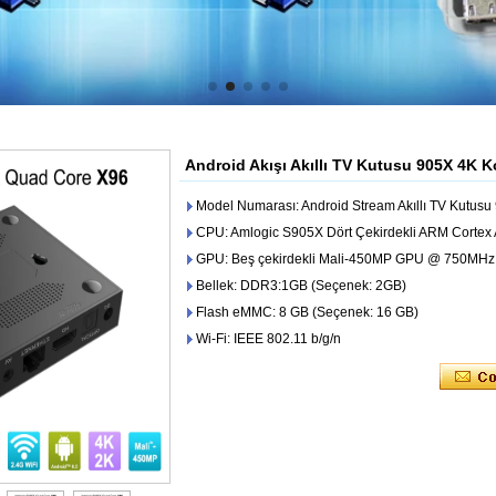
Android Akışı Akıllı TV Kutusu 905X 4K K
Model Numarası: Android Stream Akıllı TV Kutusu
CPU: Amlogic S905X Dört Çekirdekli ARM Corte
GPU: Beş çekirdekli Mali-450MP GPU @ 750MHz
Bellek: DDR3:1GB (Seçenek: 2GB)
Flash eMMC: 8 GB (Seçenek: 16 GB)
Wi-Fi: IEEE 802.11 b/g/n