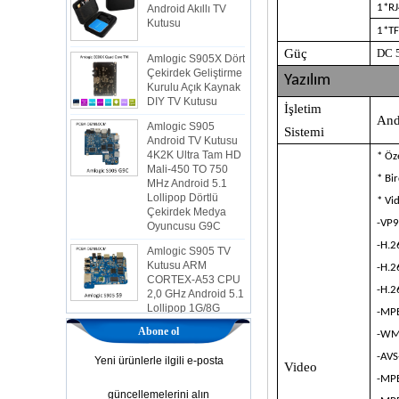
Kutusu
1*R
1*T
Amlogic S905X Dört
Çekirdek Geliştirme
Güç
DC 
Kurulu Açık Kaynak
Yazılım
DIY TV Kutusu
Amlogic S905
İşletim
Android TV Kutusu
And
Sistemi
4K2K Ultra Tam HD
Mali-450 TO 750
* Öz
MHz Android 5.1
Lollipop Dörtlü
* Bi
Çekirdek Medya
* Vi
Oyuncusu G9C
-VP9
Amlogic S905 TV
Kutusu ARM
-H.
CORTEX-A53 CPU
-H.2
2,0 GHz Android 5.1
Lollipop 1G/8G
-H.2
4K2K Android TV
-MP
Kutusu Medya
Oyuncusu S9
Abone ol
-WM
En Yeni Amlogic
-AVS
Yeni ürünlerle ilgili e-posta
Video
S905X TV Kutusu
-MP
Android 6.0 OS
güncellemelerini alın
Amlogic S905X TV