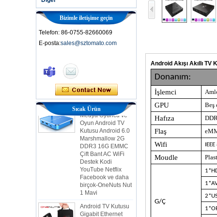
Bizimle iletişime geçin
Telefon: 86-0755-82660069
E-posta:
sales@sztomato.com
Akıllı TV Kutusu Ott
Android 4.4 Kikat
Android Akışı Akıllı TV
TV Kutusu MXQ
Donanım:
2'si 1 arada
İşlemci
Aml
Çekirdek Akış
Medya Oyuncu ve
GPU
Beş
Sıcak Ürün
Oyun Android TV
Hafıza
DD
Kutusu Android 6.0
Marshmallow 2G
Flaş
eM
DDR3 16G EMMC
Çift Bant AC WiFi
Wifi
IEEE
Destek Kodi
Moudle
Plas
YouTube Netflix
Facebook ve daha
1*H
birçok-OneNuts Nut
1 Mavi
1*AV
Android TV Kutusu
2*U
G/Ç
Gigabit Ethernet
1*O
Android Akıllı TV