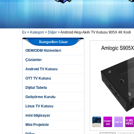
Ev
>
Kategori
>
Diğer
>
Android Akışı Akıllı TV Kutusu 905X 4K Kodi
Kategorilere Gözat
OEM/ODM Hizmetleri
Çözümler
Android TV Kutusu
OTT TV Kutusu
Dijital Tabela
Geliştirme Kurulu
Linux TV Kutusu
mini bilgisayar
Mini Projektör
Diğer