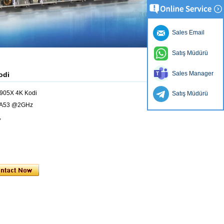
Sales Email
Satış Müdürü
Sales Manager
odi
 905X 4K Kodi
Satış Müdürü
x A53 @2GHz
,