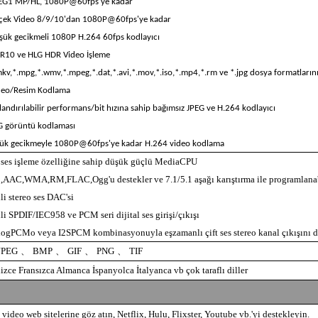
EG1 MP/HL, 1080P@60fps'ye kadar
çek Video 8/9/10'dan 1080P@60fps'ye kadar
şük gecikmeli 1080P H.264 60fps kodlayıcı
R10 ve HLG HDR Video İşleme
mkv,*.mpg,*.wmv,*.mpeg,*.dat,*.avi,*.mov,*.iso,*.mp4,*.rm ve *.jpg dosya formatlarını
deo/Resim Kodlama
ılandırılabilir performans/bit hızına sahip bağımsız JPEG ve H.264 kodlayıcı
G görüntü kodlaması
ük gecikmeyle 1080P@60fps'ye kadar H.264 video kodlama
ses işleme özelliğine sahip düşük güçlü MediaCPU
AAC,WMA,RM,FLAC,Ogg'u destekler ve 7.1/5.1 aşağı karıştırma ile programlanab
li stereo ses DAC'si
li SPDIF/IEC958 ve PCM seri dijital ses girişi/çıkışı
ogPCMo veya I2SPCM kombinasyonuyla eşzamanlı çift ses stereo kanal çıkışını d
JPEG
、
BMP
、
GIF
、
PNG
、
TIF
lizce Fransızca Almanca İspanyolca İtalyanca vb çok taraflı diller
video web sitelerine göz atın, Netflix, Hulu, Flixster, Youtube vb.'yi destekleyin.