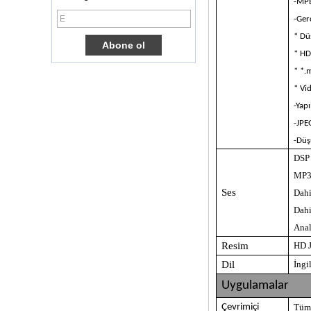
-MP
Kutusu Dört
-Ger
Çekirdek Ott TV
Kutusu VP9 H.265
* Dü
Akıllı TV Kutusu X96
* HD
3G/4G SIM Kart
* *.
Yuvası, Tam HD
Medya Oyuncu
* Vi
Tedarikçisi ile
Android TV Kutusu
-Yap
-JPE
Android 6.0
Marshmallow
-Düş
Amlogic S905X TV
DSP 
Kutusu Dört
Çekirdek TV Kutusu
MP3,
Ott Akıllı TV Kutusu
Ses
X96
Dahi
Dahi
Android 10
Allwinner Quad
Anal
Core H313 Çok
Çekirdekli G31 GPU
Resim
HD 
X96Q TV Kutusu
Dil
İngi
Akıllı TV Kutusu Ott
Uygulamalar
Android 4.4 Kikat
TV Kutusu MXQ
Çevrimiçi
Tüm 