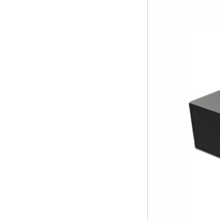
Android 6.0
Marshmallow
Amlogic S905X TV
Kutusu Dört
Çekirdek TV Kutusu
Ott Akıllı TV Kutusu
X96
Android 10
Allwinner Quad
Core H313 Çok
Çekirdekli G31 GPU
X96Q TV Kutusu