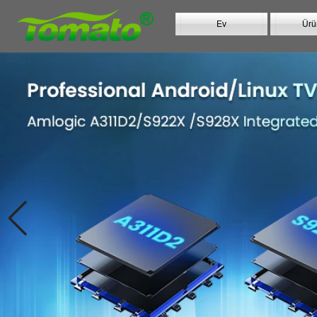
Ev
Ürü