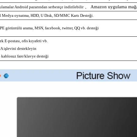
、
Amazon uygulama mağa
lamalar Android pazarından serbestçe indirilebilir
l Medya oynatma, HDD, U Disk, SD/MMC Kartı Desteği.
E görüntülü arama, MSN, facebook, twitter, QQ vb. desteği
ek E-postası, ofis kıyafeti vb.
 işlevini destekleyin
 kablosuz fare/klavye desteği