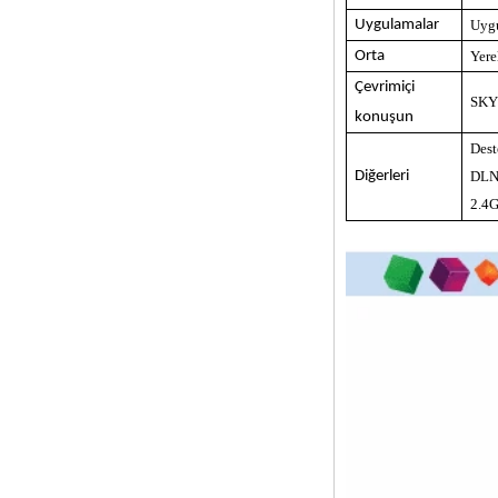
Uygulamalar
Uygu
2'si 1 arada
Çekirdek Akış
Orta
Yere
Medya Oyuncu ve
Oyun Android TV
Çevrimiçi
Kutusu Android 6.0
SKYP
Marshmallow 2G
konuşun
DDR3 16G EMMC
Dest
Çift Bant AC WiFi
Destek Kodi
Diğerleri
DLNA
YouTube Netflix
2.4G
Facebook ve daha
birçok-OneNuts Nut
1 Mavi
Android TV Kutusu
Gigabit Ethernet
Android Akıllı TV
Kutusu
Amlogic S905X Dört
Çekirdek Geliştirme
Kurulu Açık Kaynak
DIY TV Kutusu
Amlogic S905
Android TV Kutusu
4K2K Ultra Tam HD