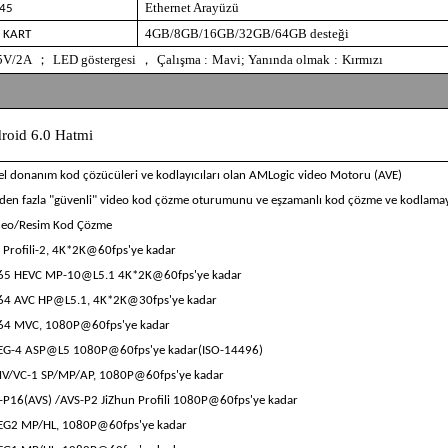
Ethernet Arayüzü
J45
4GB/8GB/16GB/32GB/64GB desteği
F KART
5V/2A
；
LED göstergesi
，
Çalışma
:
Mavi; Yanında olmak
:
Kırmızı
roid 6.0 Hatmi
el donanım kod çözücüleri ve kodlayıcıları olan AMLogic video Motoru (AVE)
rden fazla "güvenli" video kod çözme oturumunu ve eşzamanlı kod çözme ve kodlamay
deo/Resim Kod Çözme
 Profili-2, 4K*2K@60fps'ye kadar
265 HEVC MP-10@L5.1 4K*2K@60fps'ye kadar
64 AVC HP@L5.1, 4K*2K@30fps'ye kadar
64 MVC, 1080P@60fps'ye kadar
EG-4 ASP@L5 1080P@60fps'ye kadar(ISO-14496)
V/VC-1 SP/MP/AP, 1080P@60fps'ye kadar
-P16(AVS) /AVS-P2 JiZhun Profili 1080P@60fps'ye kadar
EG2 MP/HL, 1080P@60fps'ye kadar