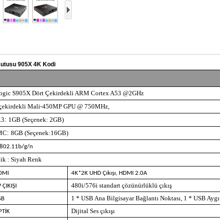
 Kutusu 905X 4K Kodi
ogic S905X Dört Çekirdekli ARM Cortex A53 @2GHz
 çekirdekli Mali-450MP GPU @ 750MHz,
R3
:
1GB (Seçenek: 2GB)
MC
:
8GB (Seçenek:16GB)
 802.11b/g/n
tik : Siyah Renk
DMI
4K*2K UHD Çıkışı, HDMI 2.0A
480i/576i standart çözünürlüklü çıkış
 ÇIKIŞI
1 * USB Ana Bilgisayar Bağlantı Noktası, 1 * USB Aygı
SB
Dijital Ses çıkışı
PTİK