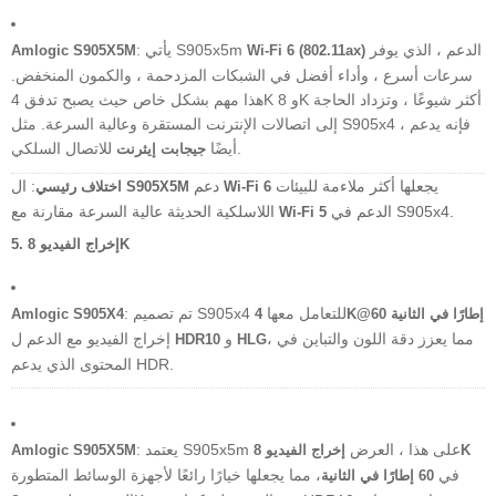
الدعم ، الذي يوفر
: يأتي S905x5m
Amlogic S905X5M
Wi-Fi 6 (802.11ax)
سرعات أسرع ، وأداء أفضل في الشبكات المزدحمة ، والكمون المنخفض.
هذا مهم بشكل خاص حيث يصبح تدفق 4K و 8K أكثر شيوعًا ، وتزداد الحاجة
إلى اتصالات الإنترنت المستقرة وعالية السرعة. مثل S905x4 ، فإنه يدعم
للاتصال السلكي.
أيضًا
جيجابت إيثرنت
يجعلها أكثر ملاءمة للبيئات
دعم
: ال
Wi-Fi 6
S905X5M
اختلاف رئيسي
الدعم في S905x4.
اللاسلكية الحديثة عالية السرعة مقارنة مع
Wi-Fi 5
إخراج الفيديو 8K
5.
: تم تصميم S905x4 للتعامل معها
4K@60 إطارًا في الثانية
Amlogic S905X4
، مما يعزز دقة اللون والتباين في
و
إخراج الفيديو مع الدعم ل
HDR10
HLG
المحتوى الذي يدعم HDR.
: يعتمد S905x5m على هذا ، العرض
إخراج الفيديو 8K
Amlogic S905X5M
في
، مما يجعلها خيارًا رائعًا لأجهزة الوسائط المتطورة
60 إطارًا في الثانية