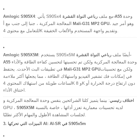
وحدة
: يأتي S905x4 مع ملف
رباعي النواة القشرة-A55
Amlogic S905X4
، وهو أمر جيد
المعالجة المركزية ، جنبا إلى جنب مع أ
Mali-G31 MP2 GPU
للتعامل مع محتوى 4K وتقديم واجهة المستخدم والألعاب الخفيفة.
: يستخدم S905x5M أيضًا ملف
رباعي النواة القشرة-
Amlogic S905X5M
وحدة المعالجة المركزية ولكن تم تحسينها لتحسين كفاءة الطاقة والأداء
A55
ولكن مع تحسينات
في تطبيقات البث الأحدث. يحتفظ
Mali-G31 MP2 GPU
في إمكانات فك تشفير الفيديو واستهلاك الطاقة ، مما يجعلها أكثر ملاءمة
لساعات طويلة من استهلاك المحتوى 4K و 8K دون ارتفاع درجة الحرارة أو
اختناق الأداء.
: بينما يتميز كلتا الشرائحين بنفس وحدة المعالجة المركزية و
اختلاف رئيسي
لديه تحسينات معمارية تعزز أدائها ، خاصة بالنسبة
GPU ،
S905X5M
لجلسات المشاهدة الأطول والمهام الأكثر تطلبًا.
الميزات التي تحركها AI: AI-SR في S905x5m
3.