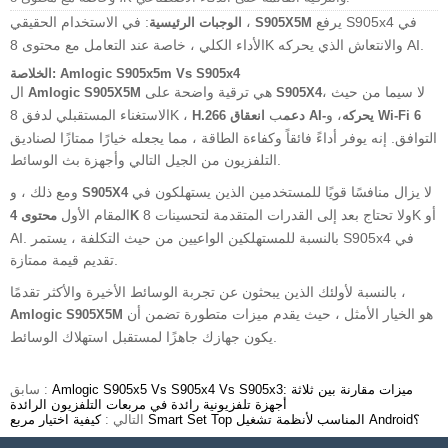
يرفع S905x4 في
: في الاستخدام الحقيقي ،
S905X5M
الوجبات الرئيسية
الأداء الكلي ، خاصة عند التعامل مع محتوى 8K والانتعاش الذي يحركه AI.
الخلاصة: Amlogic S905x5m Vs S905x4
، لا سيما من حيث
هي ترقية واضحة على
ال
Amlogic S905X5M
S905X4
، و
ب
الاستغناء المستقبلي لدفق 8K ،
Wi-Fi 6
انعقاق AI-يحركه
H.266 دعم
التوافق. إنه يوفر أداءً فائقاً وكفاءة الطاقة ، مما يجعله خيارًا ممتازًا لصناديق
التلفزيون من الجيل التالي وأجهزة بث الوسائط.
لا يزال منافسًا قويًا للمستخدمين الذين يستهلكون في
ومع ذلك ، و
S905X4
ولا تحتاج بعد إلى القدرات المتقدمة لتحسينات 8K أو
المقام الأول
محتوى 4K
AI. بالنسبة للمستهلكين الواعيين من حيث التكلفة ، يستمر S905x4 في
تقديم قيمة ممتازة.
بالنسبة لأولئك الذين يبحثون عن تجربة الوسائط الأخيرة والأكثر تقدمًا ،
هو الخيار الأمثل ، حيث يقدم ميزات متطورة تضمن أن
Amlogic S905X5M
يكون جهازك جاهزًا لمستقبل استهلاك الوسائط.
Amlogic S905x5 Vs S905x4 Vs S905x3: ميزات مقارنة بين ثلاثة
سابق :
أجهزة تلفزيونية رائدة في مربعات التلفزيون الرائدة
كيفية اختيار مربع Smart Set Top المناسب لأنظمة تشغيل Android؟
التالي :