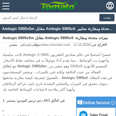
يبحث
Amlogic S905x5m مقابل Amlogic S905x4: ميزات محدثة ومقارنة معايير
Amlogic S905x5m مقابل Amlogic S905x4: ميزات محدثة ومقارنة
الافراج عن::
2024-10-11
www.sztomato.com
مصدر:
مؤلف:
طماطم
معايير
كانت سلسلة Amlogic S S905 عنصرًا أساسيًا في عالم صناديق التلفزيون
وأجهزة بث الوسائط ، مما يقدم أداءً موثوقاً به في مختلف نقاط الأسعار.
، وهو متغير من S905x5 المصمم للأجهزة
مع إطلاق
Amlogic S905x5m
الفعالة من حيث التكلفة ولكنه غني بالميزات ، ويشعر المستخدمون
. في هذه المقالة
بالفضول لمعرفة كيفية مقارنة سابقتها ،
Amlogic S905x4
، سوف نتعمق في الميزات والمعايير المحدثة لنرى كيف تتراكم الرقائقان
وأيهما أكثر ملاءمة لاحتياجات الوسائط الخاصة بك.
دعم ترميز الفيديو: يستمر AV1 في التألق
1.
Sales Email