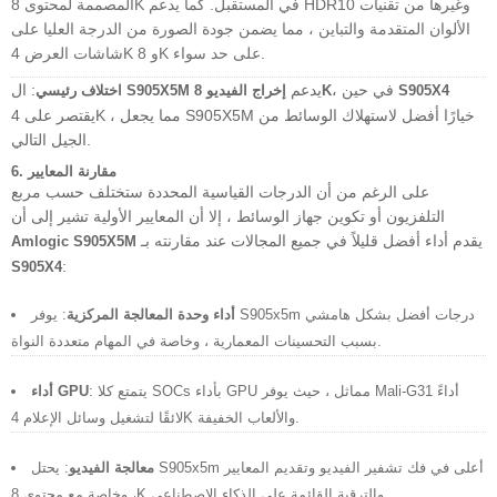
المصممة لمحتوى 8K في المستقبل. كما يدعم HDR10 وغيرها من تقنيات
الألوان المتقدمة والتباين ، مما يضمن جودة الصورة من الدرجة العليا على
شاشات العرض 4K و 8K على حد سواء.
، في حين
يدعم
: ال
S905X4
إخراج الفيديو 8K
S905X5M
اختلاف رئيسي
يقتصر على 4K ، مما يجعل S905X5M خيارًا أفضل لاستهلاك الوسائط من
الجيل التالي.
مقارنة المعايير
6.
على الرغم من أن الدرجات القياسية المحددة ستختلف حسب مربع
التلفزيون أو تكوين جهاز الوسائط ، إلا أن المعايير الأولية تشير إلى أن
يقدم أداء أفضل قليلاً في جميع المجالات عند مقارنته بـ
Amlogic S905X5M
:
S905X4
أداء وحدة المعالجة المركزية
: يوفر S905x5m درجات أفضل بشكل هامشي
بسبب التحسينات المعمارية ، وخاصة في المهام متعددة النواة.
: يتمتع كلا SOCs بأداء GPU مماثل ، حيث يوفر Mali-G31 أداءً
أداء GPU
لائقًا لتشغيل وسائل الإعلام 4K والألعاب الخفيفة.
معالجة الفيديو
: يحتل S905x5m أعلى في فك تشفير الفيديو وتقديم المعايير
، وخاصة مع محتوى 8K والترقية القائمة على الذكاء الاصطناعي.