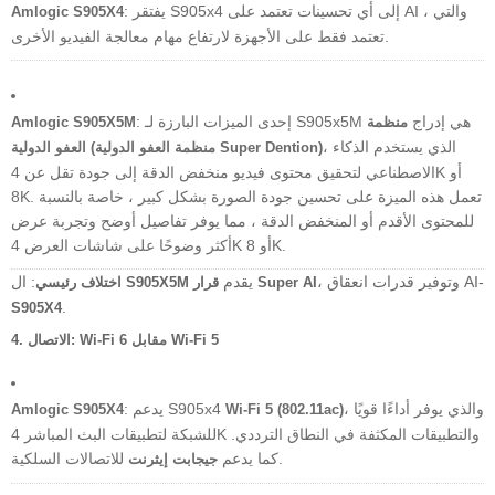
: يفتقر S905x4 إلى أي تحسينات تعتمد على AI ، والتي
Amlogic S905X4
تعتمد فقط على الأجهزة لارتفاع مهام معالجة الفيديو الأخرى.
: إحدى الميزات البارزة لـ S905x5M هي إدراج
منظمة
Amlogic S905X5M
، الذي يستخدم الذكاء
العفو الدولية (منظمة العفو الدولية Super Dention)
الاصطناعي لتحقيق محتوى فيديو منخفض الدقة إلى جودة تقل عن 4K أو
8K. تعمل هذه الميزة على تحسين جودة الصورة بشكل كبير ، خاصة بالنسبة
للمحتوى الأقدم أو المنخفض الدقة ، مما يوفر تفاصيل أوضح وتجربة عرض
أكثر وضوحًا على شاشات العرض 4K أو 8K.
، وتوفير قدرات انعقاق AI-
يقدم
: ال
قرار Super AI
S905X5M
اختلاف رئيسي
.
S905X4
الاتصال: Wi-Fi 6 مقابل Wi-Fi 5
4.
، والذي يوفر أداءًا قويًا
: يدعم S905x4
Amlogic S905X4
Wi-Fi 5 (802.11ac)
للشبكة لتطبيقات البث المباشر 4K والتطبيقات المكثفة في النطاق الترددي.
للاتصالات السلكية.
كما يدعم
جيجابت إيثرنت