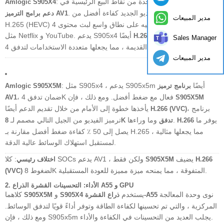
: واحدة من نقاط البيع الرئيسية في S905x4 كانت هي
Amlogic S905X4
. يوفر معيار ضغط الفيديو الجديد كفاءة أفضل من
دعم برامج الترميز AV1
مدير المبيعات
H.265 (HEVC) وتم تبنيه على نطاق واسع لبث محتوى 4K على منصات
وبرامج الترميز
ب
مثل Netflix و YouTube. يدعم S905x4 أيضًا
H.265
VP9
Sales Manager
القديمة ، مما يجعلها متعددة الاستخدامات لتدفق 4K.
مدير المبيعات
: مثل S905x4 ، يدعم S905x5m أيضًا
برنامج ترميز
Amlogic S905X5M
، ضمان تدفق 4K فعال مع ضغط أفضل. ومع ذلك ، فإن
AV1
S905X5M
، برنامج
يأخذها خطوة إلى الأمام من خلال تقديم الدعم أيضًا
H.266 (VVC)
يوفر ما
وما وراءها.
ترميز الفيديو من الجيل التالي مصمم لـ
H.266
8K تدفق
يصل إلى 50 ٪ كفاءة ضغط أفضل مقارنة بـ H.265 ، مما يجعلها مثالية
لمستقبل استهلاك الوسائط عالية الدقة.
يضيف
: كلا SOCs يدعم AV1 ، ولكن فقط
H.266
S905X5M
اختلاف رئيسي
لضغوط 8K المتفوقة ، مما يمنحه ميزة مميزة للعودة المستقبلية.
(VVC)
الأداء: التحسينات القشرة الذراع A55 و GPU
2.
نوى وحدة المعالجة
يستخدم
و
كلاهما
ذراع القشرة-A55
S905X4
S905X5M
المركزية ، والتي تم تحسينها لكفاءة الطاقة وتوفر أداءً قويًا لتدفق الوسائط.
ومع ذلك ، فإن S905x5m يجلب العديد من التحسينات في الكفاءة والأداء.