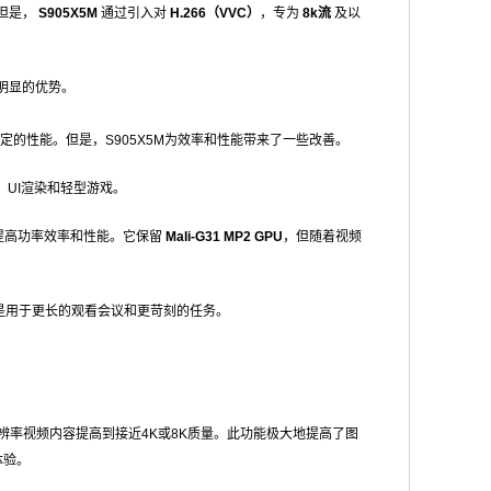
但是，
S905X5M
通过引入对
H.266（VVC）
，专为
8k流
及以
明显的优势。
定的性能。但是，S905X5M为效率和性能带来了一些改善。
，UI渲染和轻型游戏。
提高功率效率和性能。它保留
Mali-G31 MP2 GPU
，但随着视频
是用于更长的观看会议和更苛刻的任务。
辨率视频内容提高到接近4K或8K质量。此功能极大地提高了图
体验。