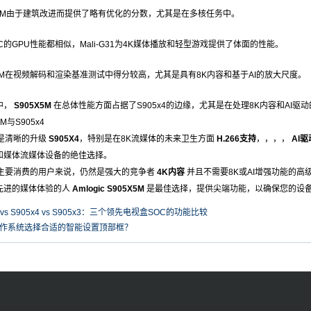
X5M由于建筑改进而提供了略有优化的分数，尤其是在多核任务中。
C的GPU性能都相似，Mali-G31为4K媒体播放和轻型游戏提供了体面的性能。
X5M在视频解码和渲染基准测试中得分较高，尤其是具有8K内容和基于AI的放大尺度。
中，
S905X5M
在总体性能方面占据了S905x4的边缘，尤其是在处理8K内容和AI驱
5M与S905x4
是清晰的升级
S905X4
，特别是在8K流媒体的未来卫生方面
H.266支持
，，，，
AI
和媒体流媒体设备的绝佳选择。
主要消费的用户来说，仍然是强大的竞争者
4K内容
并且不需要8K或AI增强功能的高
先进的媒体体验的人
Amlogic S905X5M
是最佳选择，提供尖端功能，以确保您的设
5x5 vs S905x4 vs S905x3：三个领先电视盒SOC的功能比较
id操作系统选择合适的智能设置顶部框？