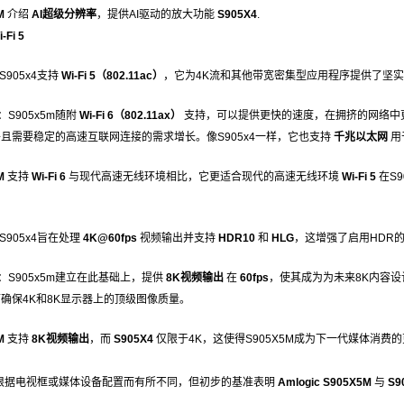
M
介绍
AI超级分辨率
，提供AI驱动的放大功能
S905X4
.
-Fi 5
S905x4支持
Wi-Fi 5（802.11ac）
，它为4K流和其他带宽密集型应用程序提供了坚
：S905x5m随附
Wi-Fi 6（802.11ax）
支持，可以提供更快的速度，在拥挤的网络中更
且需要稳定的高速互联网连接的需求增长。像S905x4一样，它也支持
千兆以太网
用
M
支持
Wi-Fi 6
与现代高速无线环境相比，它更适合现代的高速无线环境
Wi-Fi 5
在S9
S905x4旨在处理
4K@60fps
视频输出并支持
HDR10
和
HLG
，这增强了启用HDR
：S905x5m建立在此基础上，提供
8K视频输出
在
60fps
，使其成为为未来8K内容设
确保4K和8K显示器上的顶级图像质量。
M
支持
8K视频输出
，而
S905X4
仅限于4K，这使得S905X5M成为下一代媒体消费
根据电视框或媒体设备配置而有所不同，但初步的基准表明
Amlogic S905X5M
与
S9