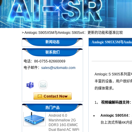
>
Amlogic S905X5M与Amlogic S905x4：更新的功能和基准比较
新闻动态
Amlogic S905X5M与A
联系我们
电话：86-0755-82660069
电子邮件：
sales@sztomato.com
Amlogic S S9
智能电视盒OTT
丰富的设备，用户很好
Android 4.4 Kikat
TV盒MXQ
的媒体需求。
2英寸1八颗核心流媒
1。
视频编解码器支持：
体玩家和游戏
热门产品
Android 6.0
Marshmallow 2G
Amlogic S905X4
：
DDR3 16G EMMC
台上流式传输4K内容
Dual Band AC WiFi
支持Kodi YouTube