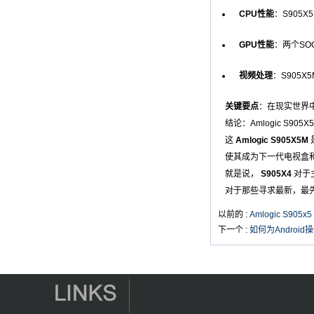
Android 4.4 Kikat
CPU性能
：S905
TV盒MXQ
GPU性能
：两个SO
2英寸1八颗核心流媒
体玩家和游戏
Android 6.0
视频处理
：S905
Marshmallow 2G
DDR3 16G EMMC
Dual Band AC WiFi
关键要点
：在现实世界
支持Kodi YouTube
结论：Amlogic S905X
YouTube Netflix
Facebook等等 -
这
Amlogic S905X5M
Onenuts Nut 1 Blue
使其成为下一代电视盒
Android TV Box
就是说，
S905X4
对于
Gigabit以太网
Android智能电视盒
对于那些寻求最新，最
以前的 :
Amlogic S90
Amlogic S905X四核
下一个 :
如何为Andro
开发板开源DIY电视
盒
Amlogic S905
Android TV Box
4K2K Ultra Full HD