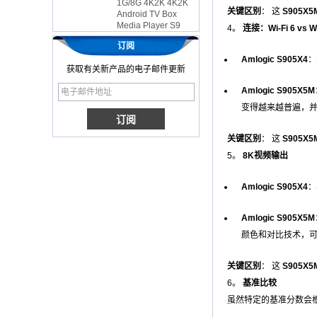
Android TV Box
关键区别
： 这
S905X5
Media Player S9
4。
连接：Wi-Fi 6 vs Wi
最新的Amlogic
S905X电视盒
订阅
Android 6.0 OS
Amlogic S905X4
：
Amlogic S905X电视
获取有关新产品的电子邮件更新
盒Quad Core Ott
OTT电视盒VP9
Amlogic S905X5M
H.265智能电视盒
变得越来越普遍，并
x96
带有3G/4G SIM卡插
关键区别
： 这
S905X5
槽的Android电视
盒，全高清媒体播放
5。
8K视频输出
器供应商
Amlogic S905X4
：
Android 6.0棉花糖
Amlogic S905X电视
盒四核电视盒OTT智
Amlogic S905X5M
能电视盒x96
颜色和对比技术，可
Android 10
Allwinner Quad
关键区别
： 这
S905X5
Core H313多核G31
GPU X96Q电视盒
6。
基准比较
虽然特定的基准分数会
智能电视盒OTT