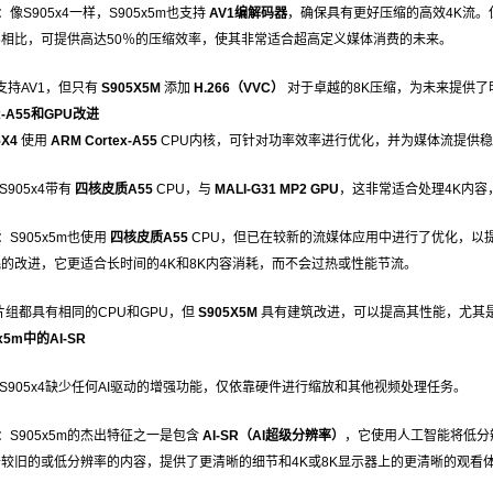
：像S905x4一样，S905x5m也支持
AV1编解码器
，确保具有更好压缩的高效4K流。
65相比，可提供高达50％的压缩效率，使其非常适合超高定义媒体消费的未来。
支持AV1，但只有
S905X5M
添加
H.266（VVC）
对于卓越的8K压缩，为未来提供了
x-A55和GPU改进
5X4
使用
ARM Cortex-A55
CPU内核，可针对功率效率进行优化，并为媒体流提供稳
S905x4带有
四核皮质A55
CPU，与
MALI-G31 MP2 GPU
，这非常适合处理4K内容
：S905x5m也使用
四核皮质A55
CPU，但已在较新的流媒体应用中进行了优化，以
的改进，它更适合长时间的4K和8K内容消耗，而不会过热或性能节流。
组都具有相同的CPU和GPU，但
S905X5M
具有建筑改进，可以提高其性能，尤其
5m中的AI-SR
S905x4缺少任何AI驱动的增强功能，仅依靠硬件进行缩放和其他视频处理任务。
：S905x5m的杰出特征之一是包含
AI-SR（AI超级分辨率）
，它使用人工智能将低分
较旧的或低分辨率的内容，提供了更清晰的细节和4K或8K显示器上的更清晰的观看