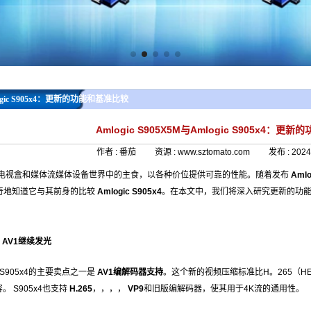
mlogic S905x4：更新的功能和基准比较
Amlogic S905X5M与Amlogic S905x4：
作者 :
番茄
资源 :
www.sztomato.com
发布 :
2024
05系列是电视盒和媒体流媒体设备世界中的主食，以各种价位提供可靠的性能。随着发布
Amlo
奇地知道它与其前身的比较
Amlogic S905x4
。在本文中，我们将深入研究更新的功
AV1继续发光
S905x4的主要卖点之一是
AV1编解码器支持
。这个新的视频压缩标准比H。265（HEV
。 S905x4也支持
H.265
，，，，
VP9
和旧版编解码器，使其用于4K流的通用性。