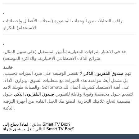
راقب التحليلات من الوحدات المنشورة (سجلات الأعطال وإحصائيات
الاستخدام) للتكرار.
خذ في الاعتبار الترقيات المعيارية لتأمين المستقبل (على سبيل المثال،
شرائح الذكاء الاصطناعي الاختيارية، والذاكرة الموسعة).
خاتمة
فهم
لا تقتصر الوظيفة على سرد الميزات فحسب،
صندوق التلفزيون الذكي
بل تشمل أيضًا مواءمة هذه الميزات مع متطلبات السوق، وتوازن الأداء،
والصيانة طويلة الأمد. SZTomato على أهبة الاستعداد كشريك أعمال لك
لتقديم حلول مخصصة وقوية وقابلة للتطوير.
حلول
صندوق التلفزيون الذكي
مصممة لنجاح علامتك التجارية. لنصنع معًا الجيل القادم من أجهزة الترفيه
الذكية.
لماذا تحتاج إلى Smart TV Box؟
سابق :
هل يستحق شراء Smart TV Box؟
التالي :