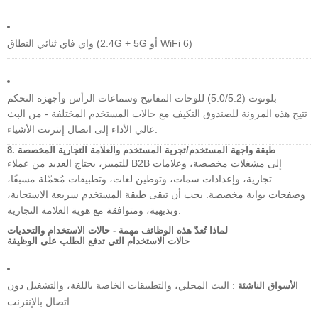
واي فاي ثنائي النطاق (2.4G + 5G أو WiFi 6)
بلوتوث (5.0/5.2) للوحات المفاتيح وسماعات الرأس وأجهزة التحكم
تتيح هذه المرونة للصندوق التكيف مع حالات المستخدم المختلفة - من البث
عالي الأداء إلى اتصال إنترنت الأشياء.
8. طبقة واجهة المستخدم/تجربة المستخدم والعلامة التجارية المخصصة
للتمييز، يحتاج العديد من عملاء B2B إلى مشغلات مخصصة، وعلامات
تجارية، وإعدادات سمات، وتوطين لغات، وتطبيقات مُحمّلة مسبقًا،
وصفحات بوابة مخصصة. يجب أن تبقى طبقة المستخدم سريعة الاستجابة،
وبديهية، ومتوافقة مع هوية العلامة التجارية.
لماذا تُعدّ هذه الوظائف مهمة - حالات الاستخدام والتحديات
حالات الاستخدام التي تدفع الطلب على الوظيفة
: البث المحلي، والتطبيقات الخاصة باللغة، والتشغيل دون
الأسواق الناشئة
اتصال بالإنترنت