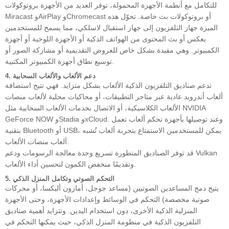
للتكامل مع أنظمة الأجهزة المحمولة، توفر العديد من الأجهزة بروتوكولات
Miracast وAirPlay وChromecast أو بروتوكولات بث خاصة. تحوّل هذه
الميزة جهاز التلفزيون إلى جهاز استقبال لاسلكي، مما يسمح للمستخدمين
بعكس أو بث المحتوى من الهواتف الذكية أو الأجهزة اللوحية أو أجهزة
الكمبيوتر. وهي مفيدة بشكل خاص للعروض التقديمية أو مشاركة الصور أو
توسيع نطاق أجهزة الكمبيوتر المكتبية.
4. دعم الألعاب والألعاب السحابية
تدعم صناديق التلفزيون الذكية الألعاب بشكل متزايد. فهي تتيح استضافة
ألعاب أندرويد عادية عبر متاجر التطبيقات، أو محاكيات محلية لألعاب منصات
الألعاب الكلاسيكية، أو الاتصال بخدمات الألعاب السحابية مثل NVIDIA
GeForce NOW وStadia وxCloud. وعند توصيلها بأجهزة تحكم ألعاب تعمل
بتقنية Bluetooth أو USB، يمكن للمستخدمين الاستمتاع بتجربة ألعاب تُشبه
ألعاب منصات الألعاب.
قد توفر الصناديق المتطورة تسريع وحدة معالجة الرسومات ودعم Vulkan
وتقديمًا منخفض الكمون لتحسين أداء الألعاب.
5. التحكم الصوتي وتكامل المنزل الذكي
يتيح دمج المساعدين الصوتيين (مساعد جوجل، أمازون أليكسا، أو محركات
صوتية مخصصة) التحكم في الوسائط وإعدادات الأجهزة، وحتى الأجهزة
المنزلية الذكية الأخرى، دون استخدام اليدين. وتتزايد أهمية صناديق
التلفزيون الذكية في منظومة المنزل الذكي، حيث يمكنها التحكم في