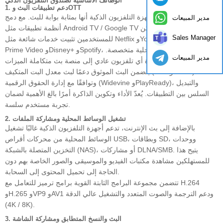
الوظائف الأساسية لصندوق التلفزيون الذكي
1. دعم تطبيقات البث وOTT
من أهم وظائف أجهزة التلفزيون الذكية أنها بمثابة بوابة للبث. مع دمج
مدير المبيعات
أنظمة تطبيقات مثل Android TV / Google TV أو منصات مخصصة، يمكن
Sales Manager
للمستخدمين تثبيت خدمات شائعة مثل Netflix وYouTube وAmazon
Prime Video وDisney+ وSpotify، بالإضافة إلى تطبيقات محلية متخصصة.
مدير المبيعات
تحوّل هذه الأجهزة أي تلفزيون عادي إلى منصة بث متكاملة الميزات.
يتضمن البث الموثوق دعمًا لبث معدل البت المتكيف (HLS وDASH)،
وتوافقًا مع إدارة الحقوق الرقمية (Widevine وPlayReady)، والتبديل
السلس بين التطبيقات. يُعدّ الأداء وتكوين الذاكرة أمرًا بالغ الأهمية لضمان
تجربة مستخدم سلسة.
2. تشغيل الوسائط المحلية ومشاركة الملفات
بالإضافة إلى بث الإنترنت، تدعم أجهزة التلفزيون الذكية غالبًا تشغيل
الوسائط المحلية من محركات أقراص USB، وبطاقات SD، ووحدات
التخزين المتصلة بالشبكة (NAS)، أو مشاركات DLNA/SMB. يتيح هذا
للمستهلكين مشاهدة مكتبات الفيديو والموسيقى والصور الخاصة بهم دون
الحاجة إلى تحميل المحتوى إلى السحابة.
تتضمن مجموعة البرامج الثابتة القوية برامج ترميز للتعامل مع H.264
وH.265 وVP9 وAV1 ودعم الترجمة والصوت المتعدد والتشغيل عالي الدقة
(4K / 8K).
3. البث والنسخ المتطابق ومشاركة الشاشة