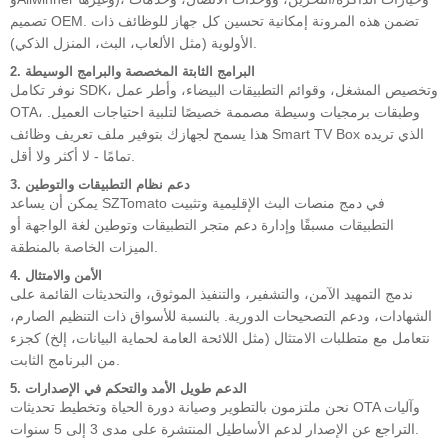
تصميم OEM. تضمن هذه المرونة إمكانية تحسين كل جهاز للوظائف ذات
الأولوية (مثل الألعاب، البث، المنزل الذكي).
2. البرامج الثابتة المخصصة والبرامج الوسيطة
نوفر تكامل SDK، وتخصيص المشغل، وقوائم التطبيقات البيضاء، وأطر عمل
OTA، وطبقات برمجيات وسيطة مصممة خصيصًا لتلبية احتياجات العميل.
هذا يسمح لجهازك بتوفير ملف تعريف وظائف Smart TV Box الذي تريده
تمامًا - لا أكثر ولا أقل.
3. دعم نظام التطبيقات والتوطين
يمكن أن يساعد SZTomato في دمج منصات البث الإقليمية وتثبيت
التطبيقات مسبقًا وإدارة دعم متجر التطبيقات وتوطين لغة الواجهة أو
الميزات الخاصة بالمنطقة.
4. الأمن والامتثال
ندمج التمهيد الآمن، والتشفير، والتنفيذ الموثوق، والتحديثات القائمة على
الشهادات، ودعم التصحيحات الدورية. بالنسبة للأسواق ذات التنظيم الصارم،
نتعامل مع متطلبات الامتثال (مثل اللائحة العامة لحماية البيانات، إلخ) كجزء
من البرنامج الثابت.
5. الدعم طويل الأمد والتحكم في الإصدارات
نحن ملتزمون بالتطوير وصيانة دورة الحياة وتخطيط تحديثات OTA وآليات
التراجع عن الإصدار لدعم الأساطيل المنتشرة على مدى 3 إلى 5 سنوات.