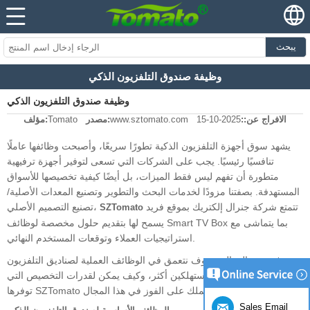
يبحث
وظيفة صندوق التلفزيون الذكي
وظيفة صندوق التلفزيون الذكي
الافراج عن::
2025-10-15
www.sztomato.com
مصدر:
Tomato
مؤلف:
يشهد سوق أجهزة التلفزيون الذكية تطورًا سريعًا، وأصبحت وظائفها عاملًا
تنافسيًا رئيسيًا. يجب على الشركات التي تسعى لتوفير أجهزة ترفيهية
متطورة أن تفهم ليس فقط الميزات، بل أيضًا كيفية تخصيصها للأسواق
المستهدفة. بصفتنا مزودًا لخدمات البحث والتطوير وتصنيع المعدات الأصلية/
تتمتع شركة جنرال إلكتريك بموقع فريد
تصنيع التصميم الأصلي،
SZTomato
يسمح لها بتقديم حلول مخصصة لوظائف Smart TV Box بما يتماشى مع
استراتيجيات العملاء وتوقعات المستخدم النهائي.
في هذه المقالة، سوف نتعمق في الوظائف العملية لصناديق التلفزيون
الذكية، وما يهم المستهلكين أكثر، وكيف يمكن لقدرات التخصيص التي
توفرها SZTomato أن تساعد عملك على الفوز في هذا المجال.
Sales Email