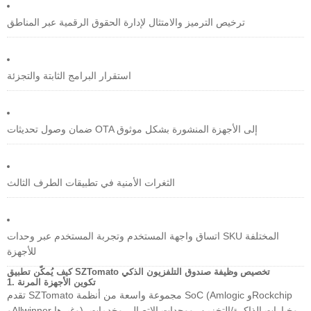
ترخيص الترميز والامتثال لإدارة الحقوق الرقمية عبر المناطق
استقرار البرامج الثابتة والتجزئة
ضمان وصول تحديثات OTA إلى الأجهزة المنشورة بشكل موثوق
الثغرات الأمنية في تطبيقات الطرف الثالث
اتساق واجهة المستخدم وتجربة المستخدم عبر وحدات SKU المختلفة
للأجهزة
كيف يُمكّن تطبيق SZTomato تخصيص وظيفة صندوق التلفزيون الذكي
1. تكوين الأجهزة المرنة
تقدم SZTomato مجموعة واسعة من أنظمة SoC (Amlogic وRockchip
وAllwinner وغيرها)، وخيارات الذاكرة/التخزين، ووحدات الاتصال، وخدمات