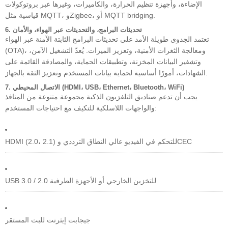
الإضاءة، وأجهزة تنظيم الحرارة، والكاميرات، وغيرها عبر بروتوكولات
قياسية مثل MQTT، وZigbee، أو MQTT bridging.
6. تحديثات البرامج، والتحديثات عبر الهواء، والأمان
تعتمد الجدوى طويلة الأمد على تحديثات البرامج الثابتة الآمنة عبر الهواء
(OTA)، ومعالجة الثغرات الأمنية، وتعزيز الميزات. يُعدّ التشغيل الآمن،
وتشفير البيانات المخزنة، وتطبيقات الحماية، والمصادقة القائمة على
الشهادات، أمورًا أساسية لحماية بيانات المستخدم وتعزيز الثقة بالجهاز.
7. الاتصال المحيطي (HDMI، USB، Ethernet، Bluetooth، WiFi)
يجب أن تدعم صناديق التلفزيون الذكية مجموعة متنوعة من المنافذ
والواجهات اللاسلكية للتكيف مع احتياجات المستخدم:
HDMI (2.0، 2.1) للتحكم في الفيديو عالي النطاق الترددي وCEC
USB 3.0 / 2.0 للتخزين الخارجي أو الأجهزة الطرفية
جيجابت إيثرنت للبث المستقر