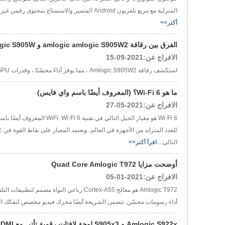
المنزلية مع مربع تلفزيون Android المتميز والاستمتاع بمحتوى رقمي غير محدود في متناول يدك. قم بالترقية اليوم لتجربة أداء لا مثيل له وتحويل كل لحظة إلى ترفيه غير عادي بثقة....
أكثر>>
الفرق بين رقاقة amlogic amlogic S905W2 و Chip Amlogic S905W
الافراج عن:2021-09-15
استكشف رقاقة Amlogic S905W2 ، مما يوفر أداءً محسّنًا ، وقدرات GPU المتفوقة ، ودعم فك تشفير الفيديو المتقدم ، مما يجعلها خيارًا أفضل لتطبيقات الوسائط الحديثة....
ما هو Wi-Fi 6؟ (المعروف أيضًا باسم واي فايس)
الافراج عن:2021-05-27
التالي....
اقرأ أكثر>>
أوضحت مزايا Quad Core Amlogic T972
الافراج عن:2021-01-05
أداء رسومات محسّن. تتضمن الشريحة أيضًا محرك فيديو مخصص لتفكك الفيديو 4K الفعال ومعالجة HDR ، مما يضمن تجارب الوسائط المتعددة عالية
Amlogic S922x و S905x3 لوحة لافتات رقمية تأتي مع HDMI و LVDs و V-By-One و EDP Video Interf