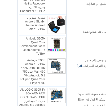
وغيرها الكثير-
وافق التطبيق ، واعتبارات
Onenuts Nut 1 Blue
صندوق تلفزيون
Android Gigabit
Ethernet Android
Smart TV Box
Amlogic T962 الترفيه المنزلي مع إمكانات إدخال وإخراج 4K HDMI ، مدعوم من معالج Cortex-A55 رباعي النواة و GPU Mali-G31 MP2. يعمل على نظام تشغيل
Amlogic S905x
Quad Core
Development Board
Open Source DIY
TV Box
Amlogic S905
يون Android" يوفر دليلًا شاملاً على توصيل وتكوين مربع تلفزيون Android بتلفزيونك. ويغطي خطوات مثل توصيل الجهاز بالتلفزيون عبر HDMI ، والوصول إلى متجر
Android TV Box
4K2K Ultra Full HD
اقرأ
Mali-450 حتى 750
MHz Android 5.1
Lollipop Quad Core
Player G9C
AMLOGIC S905 TV
BOX ARM ARM
CORTEX-A53 CPU
. يوفر هذا الجهاز الحديث البث المذهل 4K ، وصوتًا هشًا ، وواجهة مستخدم بديهية للتنقل دون
حتى 2.0 جيجاهرتز
عناء. تم تصميمه مع معالج قوي متعدد النواة وذاكرة واسعة ، ويضمن صندوق تلفزيون Android الخاص بنا أداءًا سلسًا للبث والألعاب واستخدام التطبيق. إنه يتميز بتوصيل شبكة Wi-Fi و Ethernet
Android 5.1 Lollipop
1G/8G 4K2K
ي Android مزيجًا مثاليًا من الأناقة والوظائف. ارفع تجربة الترفيه