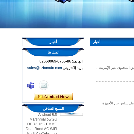
أخبار
أخبار
اتصل بنا
الهاتف: 86-0755-82660069
ق المحتوى عبر الإنترنت ،
بريد إلكتروني:
sales@sztomato.com
مربع التلفزيون الذكي
OTT Android 4.4
Kikat TV Box MXQ
2-in-1 Octa Core
Streaming Media
Player & Game
 في ذلك استخدام كابلات HDMI وتكوين الإعدادات ، لضمان تكامل سلس بين الأجهزة.
Android TV Box مع
المنتج الساخن
Android 6.0
Marshmallow 2G
DDR3 16G EMMC
Dual-Band AC WiFi
دعم Kodi YouTube
Netflix Facebook