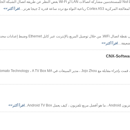
لاسلكي منزلي قياسي. على عكس مربعات المجموعة التقليدية ، يتيح Nut Link للمستخدمين مشاركة اتصالات LAN أو Wi-Fi بغض
اقرأ أكثر>>
توفر هذه المقالة دليلًا خطوة بخطوة حول تحويل مربع تلفزيون Android إلى نقطة اتصال
عيفة....
اقرأ أكثر>>
اقرأ أكثر>>