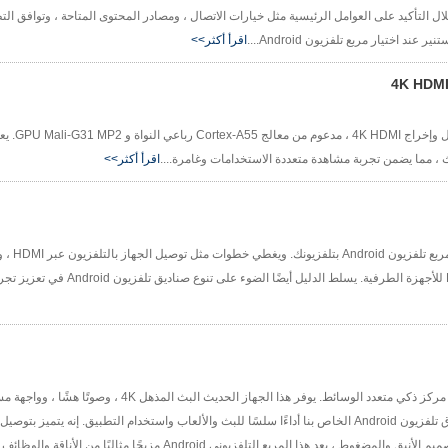
رشادات حول اختيار مربع تلفزيون Android الأمثل من خلال التأكيد على العوامل الرئيسية مثل خيارات الاتصال ، ومصادر المحتوى المتاحة ، وت
 اختيار مربع تلفزيون Android....
اقرأ أكثر>>
يعزز صندوق تلفزيون E2
اقرأ أكثر>>
"كيفية إعداد مربع تلفز
تقديم صندوق تلفزيون Android المبتكر - المصمم لتحويل أي تلفزيون إلى مركز ذكي متعدد الوسائط
للوصول الموثوق به وعالي السرعة. من خلال التخزين القابل للتوسيع والتصميم الأنيق والمضغوط ، يعد هذا المربع التلفزيون