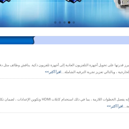
يبرز قدرتها على تحويل أجهزة التلفزيون العادية إلى أجهزة تلفزيون ذكية. يناقش وظائف مثل دف
رجية ، وبالتالي تعزيز تجربة الترفيه الشاملة....
اقرأ أكثر>>
توفر هذه المقالة دليلًا شاملاً على توصيل مربع Google TV بتلفزيون ذكي. إنه يفصل الخطوات اللازمة ، بما
....
اقرأ أكثر>>