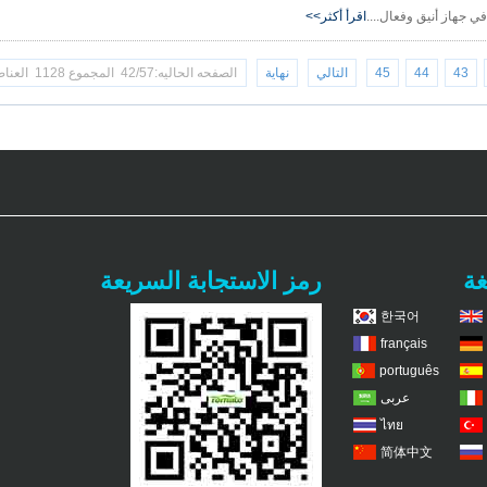
في جهاز أنيق وفعال....
اقرأ أكثر>>
43
44
45
التالي
نهاية
الصفحه الحاليه:42/57 المجموع 1128 العناصر
غة
رمز الاستجابة السريعة
한국어
français
português
عربى
ไทย
简体中文