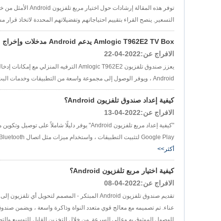
توفر هذه المقالة إ
التسعير. ينصح القراء بتقييم احتياجاتهم وتفضيلاتهم المحددة لاتخاذ قرار مستنير عند
Amlogic T962E2 TV Box يدعم Android مدخلات وإخراج 4K HDMI
الافراج عن:2022-04-22
Android ، ويوفر الوصول إلى مجموعة واسعة من التطبيقات وخدمات البث ، مما يضمن تجربة مشاهدة متعددة الاستخدامات وغامرة....
كيفية إعداد صندوق تلفزيون Android؟
الافراج عن:2022-04-13
Google Play لتثبيت التطبيقات ، واستخدام ميزات مثل اتصال Bluetooth للأجهزة الطرفية. يسلط الدليل أيضًا الضوء على تنوع صناديق تلفزيون Android في تعزيز تجربة الترفيه المنزلية....
أكثر>>
كيفية اختيار مربع تلفزيون Android؟
الافراج عن:2022-04-08