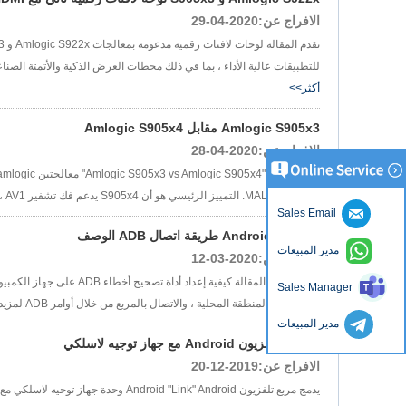
الافراج عن:2020-04-29
للتطبيقات عالية الأداء ، بما في ذلك محطات العرض الذكية والأتمتة الصنا
أكثر>>
Amlogic S905x3 مقابل Amlogic S905x4
الافراج عن:2020-04-28
MALI-G31 MP2. التمييز الرئيسي هو أن S905x4 يدعم فك تشفير AV1 ، مما يوفر تحسين كفاءة ضغط الفيديو وتجارب البث المحسنة....
Sales Email
Android TV Box طريقة اتصال ADB الوصف
مدير المبيعات
الافراج عن:2020-03-12
Sales Manager
نفس شبكة المنطقة المحلية ، والاتصال بالمربع من خلال أوامر ADB لمزيد من التشغيل وتصحيح الأخطاء....
مدير المبيعات
صندوق تلفزيون Android مع جهاز توجيه لاسلكي
الافراج عن:2019-12-20