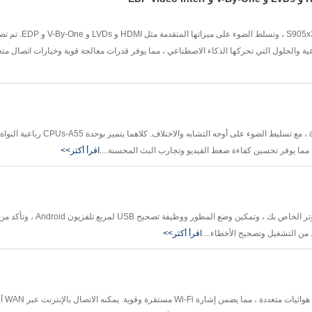
تقدم المقالة لوحات لافتات رقمية مدعومة بم
عية والحلول التي تحركها الذكاء الاصطناعي ، مما يوفر قدرات معالجة قوية وخيارات اتصال متعد
تقارن مقالة "Amlogic S905x3 vs Amlogic S905x4" معالجتين ic
اقرأ أكثر>>
تفاصيل هذه المقالة كيفية إعداد أداة تصحيح أخطاء ADB
اقرأ أكثر>>