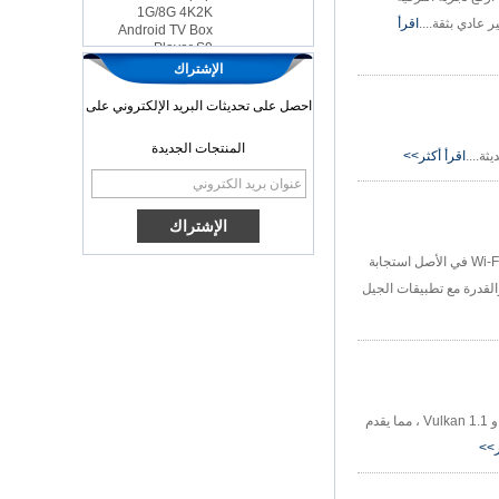
Android TV Box
اقرأ
Player S9
أحدث Amlogic
الإشتراك
S905x TV Box
Android 6.0 OS
احصل على تحديثات البريد الإلكتروني على
Amlogic S905x TV
Box Quad Ott TV
المنتجات الجديدة
Box VP9 H.265
اقرأ أكثر>>
Smart TV Box X96
صندوق تلفزيون
Android مع فتحة
بطاقة SIM 3G/4G ،
مورد مشغل الوسائط
Wi-Fi 6 هو معيار الجيل التالي في تقنية WiFi. Wi-Fi 6 المعروف أيضًا باسم "AX WiFi" أو "802.11ax WiFi" يبني ويحسّن على معيار WiFi 802.11ac الحالي. تم بناء Wi-Fi 6 في الأصل استجابة
الكامل HD
يدة وزيادة السرعة والقدرة مع تطبيقات الجيل
Android 6.0
Marshmallow
Amlogic S905x TV
Box Box Quad Core
TV Box OTT Smart
TV Box X96
Amlogic T972 هو معالج Cortex-A55 رباعي النواة مصمم لتطبيقات التلفزيون UHD. إنه يتميز بوحدة معالجة الرسومات Mali-G31 MP2 التي تدعم OpenGL ES 3.2 و Vulkan 1.1 ، مما يقدم
Android 10
Allwinner Quad
ر>>
Core H313 Multi-
Core G31 GPU
X96Q TV Box