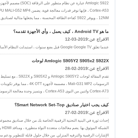
12NM ، ويوفر S922 كفاءة الطاقة المحسنة ، مما يجعلها مثالية لصناديق تلفزيون Android الحديثة ومشغلات الوسائط....
ما هو Android TV ، كيف يعمل ، وأي الأجهزة تقدمه؟
الافراج عن:2019-03-12
عندما تغلق Google Google TV قبل بضع سنوات ، استبدلت النظام الأساسي بشيء مختلف تمامًا: Android TV...
Amlogic S905Y2 S905x2 S922X لوحات
الافراج عن:2019-02-28
Cortex-A73 واثنين من النوى Cortex-A53 ، ويتميز وحدة معالجة الرسومات Mali-G52 MP4 ، وهي مناسبة للتطبيقات المتقدمة التي تتطلب أداءً أعلى....
كيف يجب اختيار صناديق Smart Network Set-Top؟
الافراج عن:2019-02-27
الإشارات الرقمية والترفيه المنزلي. من خلال حلول قابلة للتطوير ودعم مخ