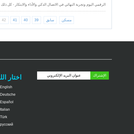
الرقمي اليوم وتجربة النهائي في الاتصال الذكي والأداء والابتكار - كل ذلك 
مسكن
سابق
39
40
41
42
اختار الل
English
Deutsche
Español
Italian
Türk
русский