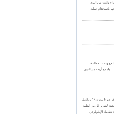
بطاقة SIM 3G/4G ،
عبارة عن نظام متطور على الرقاقة (SOC) مصمم لأجهزة الوسائط عالية الأداء. يضم وحدة المعالجة المركزية Hexa-Core مع أربعة نوى Cortex-A73 ذراع واثنين من النوى
مورد مشغل الوسائط
مات متفوقة ، ودعم تشغيل الفيديو 4K وتنسيقات HDR المتقدمة. تم تصنيعها باستخدام عملية
الكامل HD
Android 6.0
Marshmallow
Amlogic S905x TV
Box Box Quad Core
TV Box OTT Smart
TV Box X96
Android 10
Allwinner Quad
Core H313 Multi-
Core G31 GPU
X96Q TV Box
الضوء على مواصفاتها وتطبيقاتها. يعد S905Y2 و S905x2 معالجات Cortex-A53 رباعية النواة مع وحدات معالجة
ة الوصول العشوائي 4GB وتخزين 64 جيجابايت. يعد S922x معالجًا من سداسي النواة مع أربعة من النوى
إحداث ثورة في البنية التحتية الرقمية الخاصة بك من خلال صناديق مجموعة الشبكة الذكية عالية الأداء لدينا. تم تصميم هذه الأجهزة للاتصال السلس والاتصال القوي ، وتوفر صورًا بلورية 4K وتكامل
صميم مربعاتنا المرتفعة لتعزيز كل من أنظمة
ة نظامك الإيكولوجي