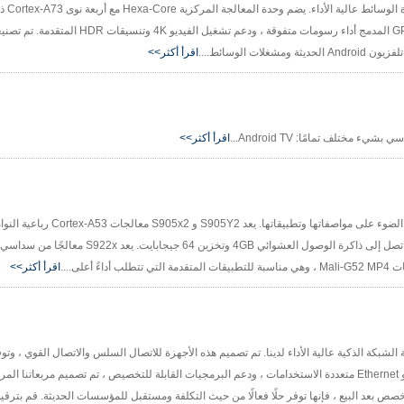
Amlogic S922 
Cortex-A53 ، فإنها توفر قدرات معالجة قوية. يضمن GPU MALI-G52 MP4 المدمج أداء رسو
اقرأ أكثر>>
اقرأ أكثر>>
تقدم المقالة لوحات Amlogic S905Y2 و S905X2 و S922X ، مع تسليط 
الرسومات Mali-G31 MP2 ، مصممة لأجهزة 4K OTT ، مما يوفر تكوينات تصل إلى ذاكر
اقرأ أكثر>>
الشبكة الموثوق بها. يضم معالجات متعددة النواة متطورة ، ومنافذ HDMI و Ethernet متعددة الاستخدامات ، ودعم البرمجيات القابلة للتخصيص ، تم ت
صص بعد البيع ، فإنها توفر حلًا فعالًا من حيث التكلفة ومستقبل للمؤسسات الحديثة. قم بترقي