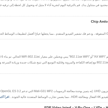
للعدد المتزايد من الأجهزة في العالم. ويعتمد المعيار على نقاط القوة في 802.11ac مع إضافة الكفاءة والمرونة وقابلية التوسع التي تتيح شبكات جد
 الجودة....
اقرأ أكث