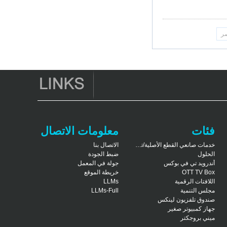
فئات
معلومات الاتصال
خدمات صانعي القطع الأصلية/تصنيع التصميم الشخصي
الاتصال بنا
الحلول
ضبط الجودة
أندرويد تي في بوكس
جولة في المعمل
OTT TV Box
خريطة الموقع
اللافتات الرقمية
LLMs
مجلس التنمية
LLMs-Full
صندوق تلفزيون لينكس
جهاز كمبيوتر صغير
ميني بروجكتر