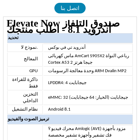
اتصل بنا
Elevate Now صندوق التلفاز
أندرويد 8.1 - اطلب منتجك
تحديد
لا.
نموذج
أندرويد تي في بوكس
ماس كهربائى AmCart S905X2 رباعي النواة
المعالج
Cortex A53 2 جيجا هرتز
وحدة معالجة الرسومات ARM Dvalin MP2
GPU
ذاكرة للقراءة
LPDDR4: 4 جيجابايت
فقط
التخزين
eMMC: 32 جيجابايت (الخيار: 64 جيجابايت)
الداخلي
Android 8.1
نظام التشغيل
ترميز الصوت والفيديو
Ÿ محرك فيديو Amlogic (AVE) مزود بأجهزة
فك تشفير وأجهزة تشفير مخصصة