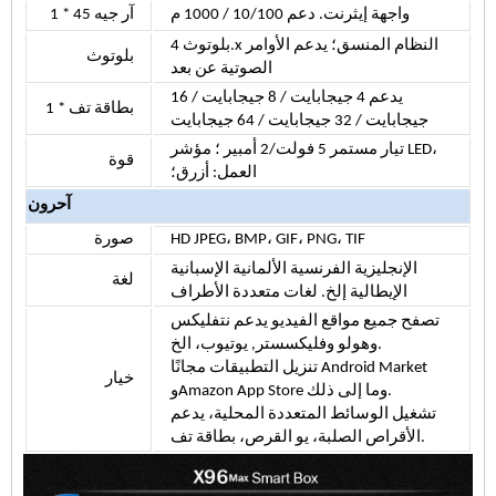
واجهة إيثرنت.
دعم 10/100 / 1000 م
1 * آر جيه 45
بلوتوث 4.x النظام المنسق؛
يدعم الأوامر
بلوتوث
الصوتية عن بعد
يدعم 4 جيجابايت / 8 جيجابايت / 16
1 * بطاقة تف
جيجابايت / 32 جيجابايت / 64 جيجابايت
تيار مستمر 5 فولت/2 أمبير ؛ مؤشر LED،
قوة
العمل: أزرق؛
آحرون
صورة
HD JPEG، BMP، GIF، PNG، TIF
الإنجليزية الفرنسية الألمانية الإسبانية
لغة
الإيطالية إلخ. لغات متعددة الأطراف
تصفح جميع مواقع الفيديو
يدعم نتفليكس
يوتيوب، الخ.
وهولو وفليكسستر
,
تنزيل التطبيقات مجانًا Android Market
خيار
وAmazon App Store وما إلى ذلك.
تشغيل الوسائط المتعددة المحلية،
يدعم
بطاقة تف.
الأقراص الصلبة، يو القرص،