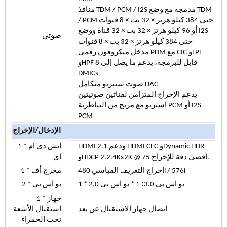
منافذ TDM / PCM / I2S مدمجة مع وضع TDM
/ PCM حتى 384 كيلو هرتز × 32 بت × 8 قنوات
أو 96 كيلو هرتز × 32 بت × 32 قناة ووضع I2S
صوتي
حتى 384 كيلو هرتز × 32 بت × 8 قنوات
مدخل ميكروفون رقمي PDM مع CIC وLPF
وHPF قابل للبرمجة، يدعم ما يصل إلى 8
DMICs
صوت ستيريو متكامل DAC
يدعم الإخراج المتزامن لقناتين صوتيتين
استريو مع مزيج من التناظرية PCM أو I2S
PCM
الإدخال/الإخراج
1 * اتش دي ام
HDMI 2.1 ودعم HDMI CEC وDynamic HDR
اي
وHDCP 2.2.4Kx2K @ 75 أقصى دقة للإخراج.
إخراج التعريف القياسي 480i / 576i
1 * مخرج أف
1 * يو اس بي 3.0؛
1 * يو اس بي 2.0
2 * يو اس بي
1 * جهاز
اتصال جهاز الاستقبال عن بعد
استقبال الأشعة
تحت الحمراء