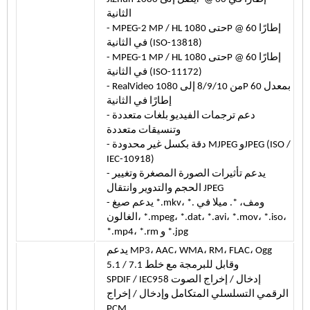
الثانية
- MPEG-2 MP / HL حتى 1080P @ 60 إطارًا
في الثانية (ISO-13818)
- MPEG-1 MP / HL حتى 1080P @ 60 إطارًا
في الثانية (ISO-11172)
- RealVideo من 8/9/10 إلى 1080P بمعدل 60
إطارًا في الثانية
- دعم ترجمات الفيديو بلغات متعددة
وتنسيقات متعددة
- دقة بكسل غير محدودة MJPEG وJPEG (ISO /
IEC-10918)
- يدعم تأثيرات الصورة المصغرة وتغيير
الحجم والتدوير وانتقال JPEG
- يدعم صيغ *.mkv، *. ومف، *. ميلا في
الغالون، *.mpeg، *.dat، *.avi، *.mov، *.iso،
*.mp4، *.rm و *.jpg
يدعم MP3، AAC، WMA، RM، FLAC، Ogg
وقابل للبرمجة مع خلط 7.1 / 5.1
SPDIF / IEC958 إدخال / إخراج الصوت
الرقمي التسلسلي المتكامل وإدخال / إخراج
PCM