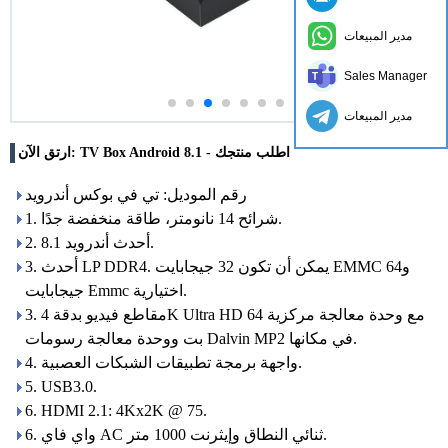
مدير المبيعات
Sales Manager
مدير المبيعات
ارتق الآن: TV Box Android 8.1 - اطلب منتجك
رقم الموديل: تي في بوكس ​​أندرويد
1. شرائح 14 نانومتر، طاقة منخفضة جدًا.
2. أحدث أندرويد 8.1.
3. أحدث LP DDR4. يمكن أن تكون 32 جيجابايت EMMC و64
جيجابايت Emmc اختيارية.
3. مقاطع فيديو بدقة 4K Ultra HD مع وحدة معالجة مركزية 64
بت ووحدة معالجة رسومات Dalvin MP2 في مكانها.
4. واجهة برمجة تطبيقات الشبكات العصبية.
5. USB3.0.
6. HDMI 2.1: 4Kx2K @ 75.
6. واي فاي AC ثنائي النطاق وإيثرنت 1000 متر.