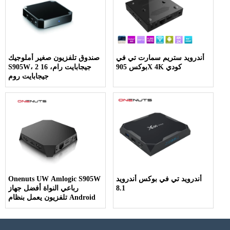
أندرويد ستريم سمارت تي في
صندوق تلفزيون صغير أملوجيك
بوكس ​​905X 4K كودي
S905W، 2 جيجابايت رام، 16
جيجابايت روم
أندرويد تي في بوكس ​​أندرويد
Onenuts UW Amlogic S905W
8.1
رباعي النواة أفضل جهاز
تلفزيون يعمل بنظام Android