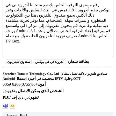
ارفع مستوى الترفيه الخاص بك مع منتجاتنا
أندرويد تي في
بوكس
يضم أندرويد 8.1. انغمس في البث السلس والألعاب وغير
ذلك الكثير. يجمع صندوق التلفزيون هذا بين التكنولوجيا
المتطورة والميزات سهلة الاستخدام، مما يوفر تجربة مشاهدة
ديناميكية وغامرة. قم بتحويل تلفزيونك إلى مركز ذكي واستمتع
براحة Android 8.1. قم بترقية إعداد الترفيه الخاص بك الآن وأعد
تعريف تجربة التلفزيون الخاصة بك مع نظام Android الخاص بنا
TV Box
.
بطاقة شعار:
أندرويد تي في بوكس
صندوق تليفزيون
Shenzhen Tomato Technology Co., Ltd - صناديق تلفزيون ذكية تعمل بنظام
Android متخصصة في أجهزة استقبال IPTV وحلول OTT
أمن:
+86(0755)8266-0069
الشخص الذي يمكن الاتصال به:
جوجو
PDF تظهر:
بي دي إف
إرسال استفسار