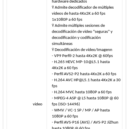
hardware dedicados
Ÿ Admite decodificador de múltiples
videos de hasta 4Kx2K a 60 fps
1x1080P a 60 fps
Ÿ Admite múltiples sesiones de
decodificación de video "seguras" y
decodificación y codificación
simultáneas
Ÿ Decodificación de vídeo/Imagenn
- VP9 Perfil-2 hasta 4Kx2K @ 60fps
- H.265 HEVC MP-10@L5.1 hasta
4Kx2K a 60 fps
- Perfil AVS2-P2 hasta 4Kx2K a 60 fps
- H.264 AVC HP@L5.1 hasta 4Kx2K a 30
fps
- H.264 MVC hasta 1080P a 60 fps
- MPEG-4 ASP @ L5 hasta 1080P @ 60
video
fps (ISO-14496)
- WMV / VC-1 SP / MP / AP hasta
1080P a 60 fps
- Perfil AVS-P16 (AVS) / AVS-P2 JiZhun
hasta 1080P @ 60 fps