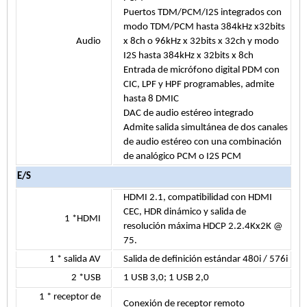
Puertos TDM/PCM/I2S integrados con
modo TDM/PCM hasta 384kHz x32bits
Audio
x 8ch o 96kHz x 32bits x 32ch y modo
I2S hasta 384kHz x 32bits x 8ch
Entrada de micrófono digital PDM con
CIC, LPF y HPF programables, admite
hasta 8 DMIC
DAC de audio estéreo integrado
Admite salida simultánea de dos canales
de audio estéreo con una combinación
de analógico PCM o I2S PCM
E/S
HDMI 2.1, compatibilidad con HDMI
CEC, HDR dinámico y salida de
1 *HDMI
resolución máxima HDCP 2.2.4Kx2K @
75.
1 * salida AV
Salida de definición estándar 480i / 576i
2 *USB
1 USB 3,0;
1 USB 2,0
1 * receptor de
Conexión de receptor remoto