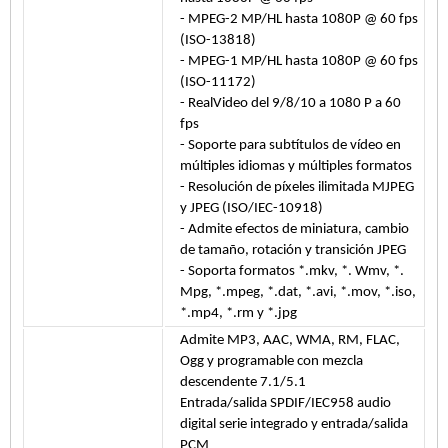
- MPEG-2 MP/HL hasta 1080P @ 60 fps
(ISO-13818)
- MPEG-1 MP/HL hasta 1080P @ 60 fps
(ISO-11172)
- RealVideo del 9/8/10 a 1080 P a 60
fps
- Soporte para subtítulos de vídeo en
múltiples idiomas y múltiples formatos
- Resolución de píxeles ilimitada MJPEG
y JPEG (ISO/IEC-10918)
- Admite efectos de miniatura, cambio
de tamaño, rotación y transición JPEG
- Soporta formatos *.mkv, *. Wmv, *.
Mpg, *.mpeg, *.dat, *.avi, *.mov, *.iso,
*.mp4, *.rm y *.jpg
Admite MP3, AAC, WMA, RM, FLAC,
Ogg y programable con mezcla
descendente 7.1/5.1
Entrada/salida SPDIF/IEC958 audio
digital serie integrado y entrada/salida
PCM