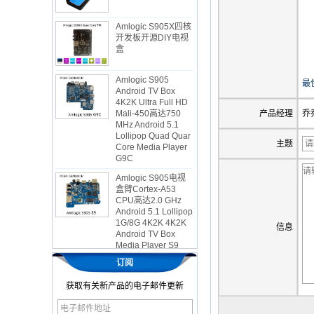
Amlogic S905X四核
开发板开源DIY电视
盒
Amlogic S905
Android TV Box
最
4K2K Ultra Full HD
Mali-450高达750
MHz Android 5.1
产品经理
乔乔
Lollipop Quad Quar
Core Media Player
主题
G9C
Amlogic S905电视
盒臂Cortex-A53
CPU高达2.0 GHz
Android 5.1 Lollipop
1G/8G 4K2K 4K2K
Android TV Box
信息
Media Player S9
最新的Amlogic
订阅
S905X电视盒
Android 6.0 OS
Amlogic S905X电视
获取有关新产品的电子邮件更新
盒Quad Core Ott
OTT电视盒VP9