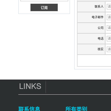
H.265智能电视盒
x96
联系人
带有3G/4G SIM卡插
槽的Android电视
电子邮件
盒，全高清媒体播放
器供应商
公司
Android 6.0棉花糖
Amlogic S905X电视
电话
盒四核电视盒OTT智
能电视盒x96
核实
Android 10
Allwinner Quad
Core H313多核G31
GPU X96Q电视盒
智能电视盒OTT
Android 4.4 Kikat
TV盒MXQ
2英寸1八颗核心流媒
体玩家和游戏
Android 6.0
Marshmallow 2G
联系信息
所有类别
DDR3 16G EMMC