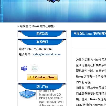
>
电视盒比 Roku 更好在哪里？
新闻动态
电视盒比 Roku 更好在哪
联系我们
电话：86-0755-82660069
电子邮件：
sales@sztomato.com
为什么定制 Android 
智能电视盒OTT
企业运营商在扩展数字标
Android 4.4 Kikat
TV盒MXQ
裸机硬件控制。在针对企
Roku 运营着一个严格
2英寸1八颗核心流媒
的所有内容。
体玩家和游戏
热门产品
Android 6.0
固件级工程与专有围墙
Marshmallow 2G
商业部署需要对软件环境
DDR3 16G EMMC
Dual Band AC WiFi
展。此外，Roku 推
支持Kodi YouTube
ODM 制造的 Andro