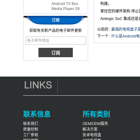
构建。
Media Player S9
掌控您的硬件架构 停止因
最新的Amlogic
S905X电视盒
Amlogic SoC 集
订阅
Android 6.0 OS
Amlogic S905X电视
以前的 :
最强的电视盒子
获取有关新产品的电子邮件更新
盒Quad Core Ott
下一个 :
什么是Androi
OTT电视盒VP9
H.265智能电视盒
x96
带有3G/4G SIM卡插
槽的Android电视
盒，全高清媒体播放
器供应商
Android 6.0棉花糖
Amlogic S905X电视
盒四核电视盒OTT智
能电视盒x96
Android 10
联系信息
所有类别
Allwinner Quad
Core H313多核G31
GPU X96Q电视盒
联系我们
OEM/ODM服务
质量控制
解决方案
工厂参观
安卓电视盒
智能电视盒OTT