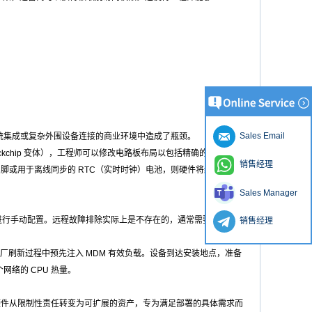
Sales Email
要传统集成或复杂外围设备连接的商业环境中造成了瓶颈。
ockchip 变体），工程师可以修改电路板布局以包括精确的 I/O 配
销售经理
O 引脚或用于离线同步的 RTC（实时时钟）电池，则硬件将经过精心设
Sales Manager
单元进行手动配置。远程故障排除实际上是不存在的，通常需要技术人员
销售经理
工厂刷新过程中预先注入 MDM 有效负载。设备到达安装地点，准备
络的 CPU 热量。
硬件从限制性责任转变为可扩展的资产，专为满足部署的具体需求而