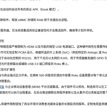
启动时启动专有的商业 APK（Kiosk 模式）。
软件，释放 eMMC 存储和 RAM 用于关键后台进程。
) 更新服务器。仅当系统集成商验证兼容性时才会推送固件，确保零计划外停机。
活性
备将物理连接严格限制为 HDMI 以及可能的微型 USB 电源端口。这种硬件刚性在需
作可实现定制 PCBA 设计。根据所选的片上系统 (SoC)（例如特定的 Amlogic 或 R
于自动化控制的 RS232、用于千兆位以太网的 RJ45、用于传感器触发器的 GPI
纤音频输出或辅助 USB 3.0 端口焊接到 Roku 棒上。
置实现可扩展性
与商业端点区分开来。在拥有 500 间客房的酒店中部署 Roku 设备需要对每个
物理重启。
视盒
与企业移动设备管理 (MDM) 平台无缝集成。由于固件可以修改，制造商可以在
T 管理员可以执行远程重启、在后台推送静默应用程序更新以及从集中式仪表板监控整个网
入和硬件限制侵蚀了商业环境中消费者流媒体设备的长期投资回报率。定制电视盒将