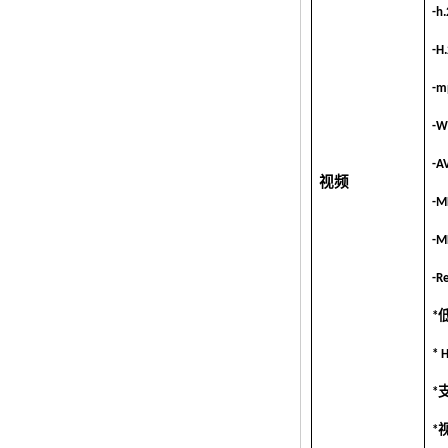
支持Kodi YouTube
-h
YouTube Netflix
Facebook等等 -
Onenuts Nut 1 Blue
-H
Android TV Box
-m
Gigabit以太网
Android智能电视盒
-W
-A
Amlogic S905X四核
开发板开源DIY电视
视频
盒
-M
-M
Amlogic S905
Android TV Box
4K2K Ultra Full HD
-R
Mali-450高达750
MHz Android 5.1
*低
Lollipop Quad Quar
Core Media Player
G9C
*
Amlogic S905电视
*
盒臂Cortex-A53
CPU高达2.0 GHz
Android 5.1 Lollipop
*
1G/8G 4K2K 4K2K