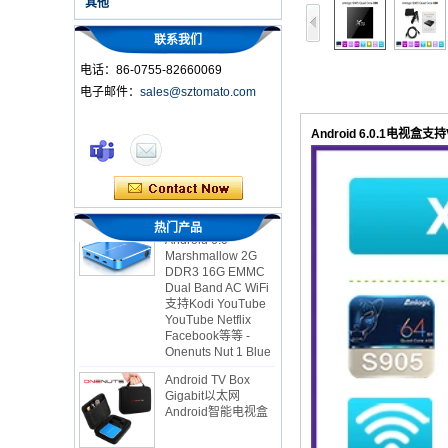
其他
联系我们
电话：86-0755-82660069
电子邮件：
sales@sztomato.com
智能电视盒OTT
Android 4.4 Kikat
Android 6.0.1电视盒支持
TV盒MXQ
2英寸1八颗核心流媒
体玩家和游戏
Android 6.0
热门产品
Marshmallow 2G
DDR3 16G EMMC
Dual Band AC WiFi
支持Kodi YouTube
YouTube Netflix
Facebook等等 -
Onenuts Nut 1 Blue
Android TV Box
Gigabit以太网
Android智能电视盒
Amlogic S905X四核