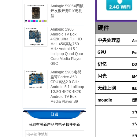
开发板开源DIY电视
盒
Amlogic S905
Android TV Box
硬件
4K2K Ultra Full HD
Mali-450高达750
中央处理器
A
MHz Android 5.1
Lollipop Quad Quar
Core Media Player
GPU
Pe
G9C
记忆
Amlogic S905电视
DD
盒臂Cortex-A53
CPU高达2.0 GHz
闪光
E
Android 5.1 Lollipop
1G/8G 4K2K 4K2K
无线上网
IE
Android TV Box
Media Player S9
moudle
塑
最新的Amlogic
S905X电视盒
Android 6.0 OS
1*
订阅
Amlogic S905X电视
盒Quad Core Ott
1*
获取有关新产品的电子邮件更新
OTT电视盒VP9
H.265智能电视盒
2*
x96