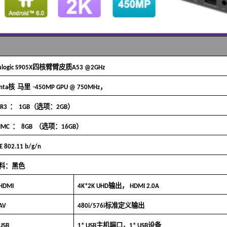
mlogic S905X四核臂臂皮质A53 @2GHz
nta核
马里
-450MP GPU @ 750MHz，
：
R3
1GB（选项：2GB）
：
MMC
8GB
（选项：16GB）
EE 802.11 b/g/n
料：黑色
HDMI
4K*2K UHD输出，
HDMI 2.0A
AV
480i/576i标准定义输出
USB
1* USB主机端口，1* USB设备