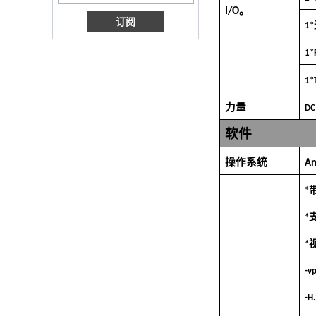
I/O。
带有3G/4G SIM卡插
1
槽的Android电视
盒，全高清媒体播放
器供应商
1*
1*
Android 6.0棉花糖
Amlogic S905X电视
盒四核电视盒OTT智
力量
DC
能电视盒x96
软件
Android 10
Allwinner Quad
Core H313多核G31
操作系统
A
GPU X96Q电视盒
*
智能电视盒OTT
Android 4.4 Kikat
*
TV盒MXQ
*
2英寸1八颗核心流媒
体玩家和游戏
-v
Android 6.0
Marshmallow 2G
DDR3 16G EMMC
-H
Dual Band AC WiFi