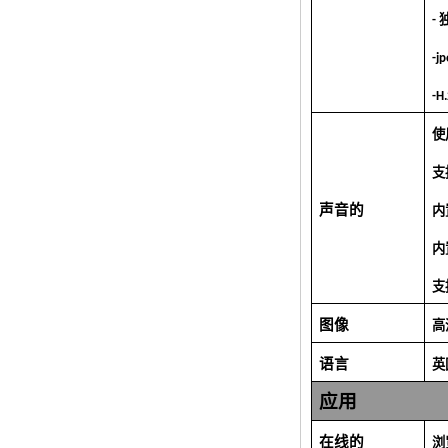
Android TV Box
-
Media Player S9
最新的Amlogic
-
S905X电视盒
Android 6.0 OS
-
Amlogic S905X电视
盒Quad Core Ott
使
OTT电视盒VP9
H.265智能电视盒
x96
支
带有3G/4G SIM卡插
声音的
内
槽的Android电视
盒，全高清媒体播放
器供应商
内
Android 6.0棉花糖
支
Amlogic S905X电视
盒四核电视盒OTT智
图像
高
能电视盒x96
Android 10
语言
英
Allwinner Quad
Core H313多核G31
应用
GPU X96Q电视盒
在线的
浏