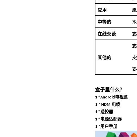
应用
应
中等的
本
在线交谈
支
支
其他的
支
支
盒子里什么？
1 *Android电视盒
1 * HDMI电缆
1 *遥控器
1 *电源适配器
1 *用户手册