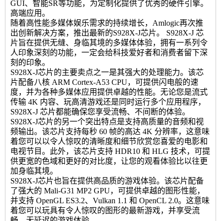
GUI、智能SR等功能，为定制化提供了优秀的硬件引擎。
高端应用。
随着高性能多媒体娱乐需求的持续增长，Amlogic再次推
出创新解决方案，推出最新的S928X-J芯片。 S928X-J 芯
片旨在提供无缝、身临其境的多媒体体验，拥有一系列令
人印象深刻的功能，一定会给科技爱好者和消费者留下深
刻的印象。
S928X-J芯片的主要卖点之一是其强大的处理能力。该芯
片配备八核 ARM Cortex-A53 CPU，可提供闪电般的速
度，并为各种多媒体应用提供卓越的性能。无论您是流式
传输 4K 内容、玩高清游戏还是同时运行多个应用程序，
S928X-J 芯片都能确保您享受流畅、不间断的体验。
S928X-J芯片的另一个突出特点是支持高质量的音频和视
频输出。该芯片支持每秒 60 帧的高达 4K 分辨率，这意味
着您可以以令人惊叹的清晰度和细节欣赏您喜爱的电影和
电视节目。此外，该芯片支持 HDR10 和 HLG 技术，可提
供更宽的色域和更好的对比度，让您的观看体验比以往更
加身临其境。
S928X-J芯片也旨在提供高品质的游戏体验。该芯片配备
了强大的 Mali-G31 MP2 GPU，可提供卓越的图形性能，
并支持 OpenGL ES3.2、Vulkan 1.1 和 OpenCL 2.0。这意味
着您可以玩具有令人惊叹的图形的最新游戏，并享受流
畅、无延迟的游戏体验。