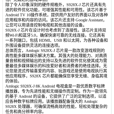
除了令人印象深刻的硬件规格外，S928X-J 芯片还具有先
进的软件优化功能，可增强其性能和可用性。该芯片基于
Android TV 10操作系统，提供用户友好的界面以及对各种
应用程序和内容的访问。该芯片还支持 Google Assistant，
让您可以用语音控制电视和其他连接的设备。
S928X-J 芯片在设计时也考虑到了连接性。该芯片支持双
频Wi-Fi和蓝牙5.0，确保快速可靠的无线连接。它还具有
一系列端口，包括 HDMI、USB 和以太网，为各种设备和
外围设备提供灵活的连接选项。
总体而言，Amlogic S928X-J 芯片是一款改变游戏规则的
高性能多媒体娱乐解决方案。其强大的处理能力、对高质
量音频和视频输出的支持以及先进的软件优化使其成为需
要最佳多媒体娱乐的科技爱好者和消费者的绝佳选择。无
论您是流式传输喜爱的内容、玩游戏还是使用电视执行其
他应用程序，S928X 芯片都能确保您享受无缝、身临其境
的体验。
Amlogic S928X-J 8K Android 电视盒是一款优质数字标牌
播放器，专为先进性能和无缝操作而定制。作为一款领先
的基于 Android 的设备，它提供了广泛的定制选项，以适
应各种数字标牌应用。该播放器配备强大的 Amlogic
S928X 处理器，可确保流畅高效的性能，轻松处理复杂的
任务和高分辨率内容。