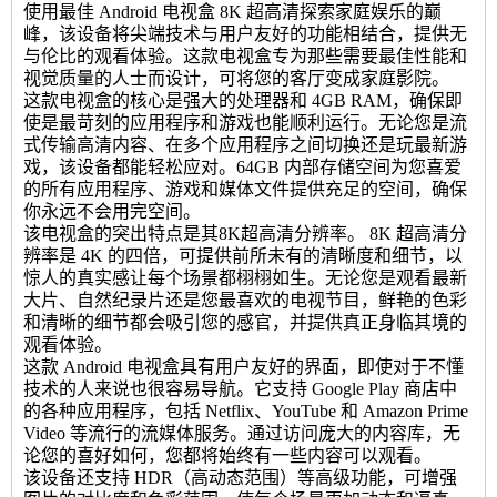
使用最佳 Android 电视盒 8K 超高清探索家庭娱乐的巅
峰，该设备将尖端技术与用户友好的功能相结合，提供无
与伦比的观看体验。这款电视盒专为那些需要最佳性能和
视觉质量的人士而设计，可将您的客厅变成家庭影院。
这款电视盒的核心是强大的处理器和 4GB RAM，确保即
使是最苛刻的应用程序和游戏也能顺利运行。无论您是流
式传输高清内容、在多个应用程序之间切换还是玩最新游
戏，该设备都能轻松应对。64GB 内部存储空间为您喜爱
的所有应用程序、游戏和媒体文件提供充足的空间，确保
你永远不会用完空间。
该电视盒的突出特点是其8K超高清分辨率。 8K 超高清分
辨率是 4K 的四倍，可提供前所未有的清晰度和细节，以
惊人的真实感让每个场景都栩栩如生。无论您是观看最新
大片、自然纪录片还是您最喜欢的电视节目，鲜艳的色彩
和清晰的细节都会吸引您的感官，并提供真正身临其境的
观看体验。
这款 Android 电视盒具有用户友好的界面，即使对于不懂
技术的人来说也很容易导航。它支持 Google Play 商店中
的各种应用程序，包括 Netflix、YouTube 和 Amazon Prime
Video 等流行的流媒体服务。通过访问庞大的内容库，无
论您的喜好如何，您都将始终有一些内容可以观看。
该设备还支持 HDR（高动态范围）等高级功能，可增强