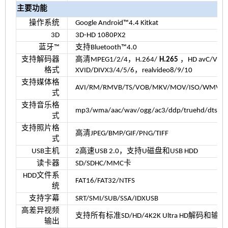
主要功能
操作系统
Google Android™4.4 Kitkat
3D
3D-HD 1080PX2
蓝牙™
支持Bluetooth™4.0
支持解码器
高清MPEG1/2/4，H.264/
H.265
，HD avC/VC
格式
XVID/DIVX3/4/5/6，realvideo8/9/10
支持媒体格
AVI/RM/RMVB/TS/VOB/MKV/MOV/ISO/WMV/AS
式
支持音乐格
mp3/wma/aac/wav/ogg/ac3/ddp/truehd/dts/dts
式
支持照片格
高清JPEG/BMP/GIF/PNG/TIFF
式
USB主机
2高速USB 2.0，支持U磁盘和USB HDD
读卡器
SD/SDHC/MMC卡
HDD文件系
FAT16/FAT32/NTFS
统
支持字幕
SRT/SMI/SUB/SSA/IDXUSB
高差异视频
支持所有标准SD/HD/4K2K Ultra HD解码和输出
输出