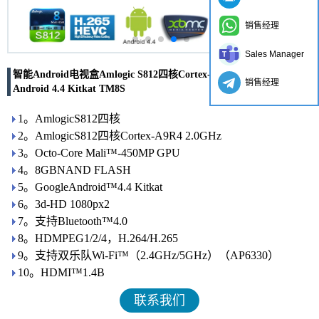
销售经理
Sales Manager
智能Android电视盒Amlogic S812四核Cortex-A9R4 2.0GHz
销售经理
Android 4.4 Kitkat TM8S
1。AmlogicS812四核
2。AmlogicS812四核Cortex-A9R4 2.0GHz
3。Octo-Core Mali™-450MP GPU
4。8GBNAND FLASH
5。GoogleAndroid™4.4 Kitkat
6。3d-HD 1080px2
7。支持Bluetooth™4.0
8。HDMPEG1/2/4，H.264/H.265
9。支持双乐队Wi-Fi™（2.4GHz/5GHz）（AP6330）
10。HDMI™1.4B
联系我们