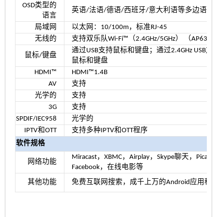
OSD类型的
英语/法语/德语/西班牙/意大利语等多边语言
语言
局域网
以太网：10/100m，标准RJ-45
无线的
支持双乐队Wi-Fi™（2.4GHz/5GHz）
（AP633
通过USB支持鼠标和键盘；通过2.4GHz USB加
鼠标/键盘
鼠标和键盘
HDMI™
HDMI™1.4B
AV
支持
光学的
支持
3G
支持
SPDIF/IEC958
光学的
IPTV和OTT
支持多种IPTV和OTT程序
软件规格
Miracast，XBMC，Airplay，Skype聊天，Picasa，
网络功能
Facebook，在线电影等
其他功能
免费互联网搜索，成千上万的Android应用