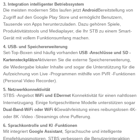
3. Integration intelligenter Betriebssystem
Die meisten modernen Stbs laufen jetzt
Bereitstellung von
Android
Zugriff auf den Google Play Store und ermöglicht Benutzern,
Tausende von Apps herunterzuladen. Dazu gehören Spiele,
Produktivitätstools und Mediaplayer, die Ihr STB zu einem Smart-
Gerät mit vollem Funktionsumfang machen.
4. USB- und Speichererweiterung
Set-Top-Boxen sind häufig vorhanden
USB -Anschlüsse und SD -
Aktivieren Sie die externe Speichererweiterung,
Kartensteckplätze
die Wiedergabe lokaler Inhalte und sogar die Unterstützung für die
Aufzeichnung von Live -Programmen mithilfe von PVR -Funktionen
(Personal Video Recorder).
5. Netzwerkkonnektivität
STBS -Angebot
Konnektivität für einen nahtlosen
WiFi und EDerrnet
Internetzugang. Einige fortgeschrittene Modelle unterstützen sogar
Gewährleistung eines reibungslosen 4K-
Dual-Band-WiFi oder WiFi 6
oder 8K -Video -Streamings ohne Pufferung.
6. Sprachkontrolle und KI -Funktionen
Mit integriert
, Sprachsuche und intelligente
Google Assistant
Empfehlungsmotoren, STBS verbessern die Benutzerinteraktion