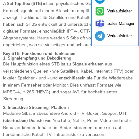
A
ist ein physikalisches Gerät, das
Set-Top-Box (STB)
Fernsehsignale auf einem Bildschirm empfängt, dekodiert und
Verkaufsleiter
anzeigt. Traditionell für Satelliten und Kabelfernsehen verwendet,
Sales Manager
haben sich STBS entwickelt und unterstützt eine breite Palette
digitaler Formate, einschließlich IPTV-, OTT- und Hybrid -
Verkaufsleiter
Abgabesysteme. Heute werden S Stbs oft von Undroid OS
angetrieben, was sie vielseitiger und schlauer als je zuvor macht.
Key STB -Funktionen und -funktionen
1. Signalempfang und Dekodierung
Die Hauptfunktion eines STB ist zu
aus
Signale erhalten
verschiedenen Quellen - wie Satelliten, Kabel, Internet (IPTV) oder
lokaler Speicher - und - und
Für die Wiedergabe
entschlüsseln sie
in einem Fernseher oder Monitor. Dies umfasst Formate wie
MPEG-4, H.265 (HEVC) und sogar AV1 für hocheffizientes
Streaming.
2. Interaktive Streaming -Plattform
Moderne Stbs, insbesondere Android -TV -Boxen, Support
OTT
Dienste wie YouTube, Netflix, Prime Video und mehr.
(übertrieben)
Benutzer können Inhalte bei Bedarf streamen, ohne sich auf
herkömmliche Kabel -TV -Infrastruktur zu verlassen.