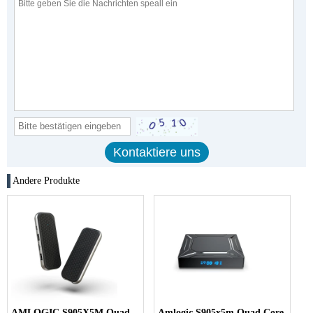
Andere Produkte
AMLOGIC S905X5M Quad
Amlogic S905x5m Quad Core