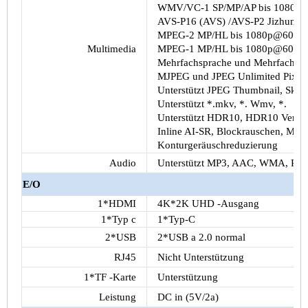
WMV/VC-1 SP/MP/AP bis 1080p@
AVS-P16 (AVS) /AVS-P2 Jizhun Pr
MPEG-2 MP/HL bis 1080p@60fps 
Multimedia
MPEG-1 MP/HL bis 1080p@60fps 
Mehrfachsprache und Mehrfachform
MJPEG und JPEG Unlimited Pixel 
Unterstützt JPEG Thumbnail, Skali
Unterstützt *.mkv, *. Wmv, *.
Unterstützt HDR10, HDR10 Verarb
Inline AI-SR, Blockrauschen, Müc
Konturgeräuschreduzierung
Audio
Unterstützt MP3, AAC, WMA, RM,
E/O
1*HDMI
4K*2K UHD -Ausgang
1*Typ c
1*Typ-C
2*USB
2*USB a 2.0 normal
RJ45
Nicht Unterstützung
1*TF -Karte
Unterstützung
Leistung
DC in (5V/2a)