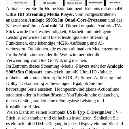
Aktualisieren Sie Ihr Home Entertainment -Erlebnis mit dem
4K
Ultra HD
Streaming Media Player
,
vom Fortgeschrittenen
angetrieben
Amlogic S905x5m Quad-Core-Prozessor
und das
Neueste ausführen
Android 14
. Dieser kompakte Android-TV-
Stick wurde für Geschwindigkeit, Klarheit und intelligente
Leistung entwickelt und bietet leistungsstarke Streaming-
Funktionen, eine lebendige 4K2K-Auflösung und AI-
verbesserte Funktionen, die es zum ultimativen Medienzentrum
für Ihr Wohnzimmer oder Ihr Wohnzimmer oder die
Verwendung von One-Go-Nutzung machen.
Im Zentrum dieses Streaming -Media -Players steht der
Amlogic
S905x5m Chipsatz
, entwickelt, um 4K Ultra HD -Inhalte
mühelos mit Unterstützung für HDR, AI Super -Auflösung und
Dolby -Dekodierung zu bewältigen. Egal, ob Sie Ihre
bevorzugte Serie ansehen, Hochgeschwindigkeits-Actionfilme
streamen oder in hochauflösende YouTube-Inhalte eintauchen,
dieses Gerät garantiert eine reibungslose Leistung und
kristallklare Bilder.
Vielen Dank an seinen Kompakt
USB-Typ-C-Design
Der TV -
Stick ist sehr tragbar und einfach zu installieren. Schließen Sie
es einfach mit HDMI -Eingang in jedes Display ein und Sie sind