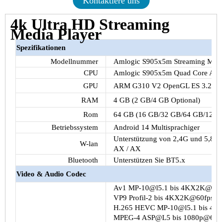
Kontaktiere uns
4k Ultra HD Streaming
Media Player
Spezifikationen
Modellnummer
Amlogic S905x5m Streaming Medi
CPU
Amlogic S905x5m Quad Core Arm
GPU
ARM G310 V2 OpenGL ES 3.2Anwe
RAM
4 GB (2 GB/4 GB Optional)
Rom
64 GB (16 GB/32 GB/64 GB/128 G
Betriebssystem
Android 14 Multisprachiger
Unterstützung von 2,4G und 5,8G, 
W-lan
AX / AX
Bluetooth
Unterstützen Sie BT5.x
Video & Audio Codec
Av1 MP-10@l5.1 bis 4KX2K@60f
VP9 Profil-2 bis 4KX2K@60fps
H.265 HEVC MP-10@l5.1 bis 4
MPEG-4 ASP@L5 bis 1080p@60fp