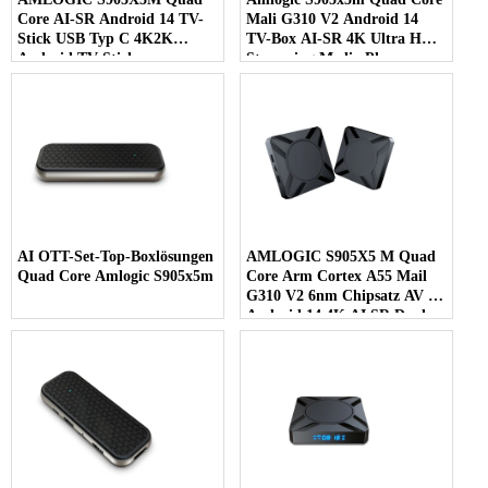
Core AI-SR Android 14 TV-
Mali G310 V2 Android 14
Stick USB Typ C 4K2K
TV-Box AI-SR 4K Ultra HD
Android TV Stick
Streaming Media Player
AI OTT-Set-Top-Boxlösungen
AMLOGIC S905X5 M Quad
Quad Core Amlogic S905x5m
Core Arm Cortex A55 Mail
G310 V2 6nm Chipsatz AV 1
Android 14 4K AI SR Dual
WiFi Smart TV Box