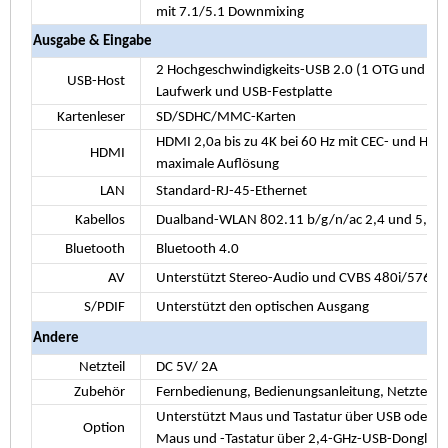
mit 7.1/5.1 Downmixing
Ausgabe & Eingabe
2 Hochgeschwindigkeits-USB 2.0 (1 OTG und 1 
USB-Host
Laufwerk
und USB-Festplatte
Kartenleser
SD/SDHC/MMC-Karten
HDMI
2,0a
bis zu 4K bei 60 Hz mit CEC- und HD
HDMI
maximale Auflösung
LAN
Standard-RJ-45-Ethernet
Kabellos
Dualband-WLAN 802.11 b/g/n/ac 2,4 und 5,0 G
Bluetooth
Bluetooth 4.0
AV
Unterstützt Stereo-Audio und CVBS 480i/576i S
S/PDIF
Unterstützt den optischen Ausgang
Andere
Netzteil
DC 5V/
2A
Zubehör
Fernbedienung, Bedienungsanleitung, Netzteil,
Unterstützt Maus und Tastatur über USB oder BT
Option
Maus und -Tastatur über 2,4-GHz-USB-Dongle