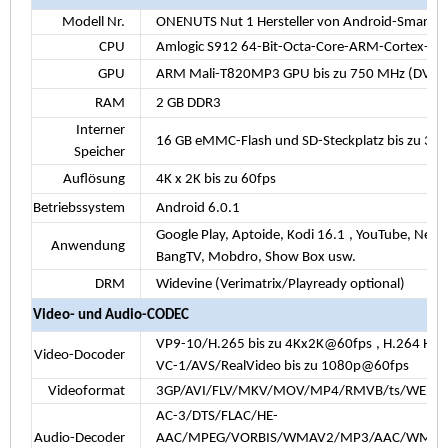
Modell Nr.
ONENUTS Nut 1 Hersteller von Android-Smart-
CPU
Amlogic S912 64-Bit-Octa-Core-ARM-Cortex-A53-
GPU
ARM Mali-T820MP3 GPU bis zu 750 MHz (DVFS
RAM
2 GB DDR3
Interner
16 GB eMMC-Flash und SD-Steckplatz bis zu 32 
Speicher
Auflösung
4K x 2K bis zu 60fps
Betriebssystem
Android
6.0.1
Google Play, Aptoide, Kodi
16.1
, YouTube, Netfl
Anwendung
BangTV, Mobdro, Show Box usw.
DRM
Widevine (Verimatrix/Playready optional)
Video- und Audio-CODEC
VP9-10/H.265 bis zu 4Kx2K@60fps
, H.264 H
Video-Docoder
VC-1/AVS/RealVideo bis zu 1080p@60fps
Videoformat
3GP/AVI/FLV/MKV/MOV/MP4/RMVB/ts/WEB
AC-3/DTS/FLAC/HE-
Audio-Decoder
AAC/MPEG/VORBIS/WMAV2/MP3/AAC/WMA/RM