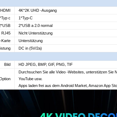
*HDMI
4K*2K UHD -Ausgang
*Typ c
1*Typ-C
2*USB
2*USB a 2.0 normal
RJ45
Nicht Unterstützung
-Karte
Unterstützung
istung
DC in (5V/2a)
Bild
HD JPEG, BMP, GIF, PNG, TIF
Durchsuchen Sie alle Video -Websites, unterstützen Sie Net
Option
YouTube usw.
Apps laden frei aus dem Android Market, Amazon App Sto