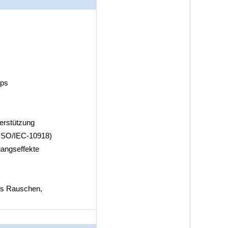
fps
erstützung
ISO/IEC-10918)
gangseffekte
es Rauschen,