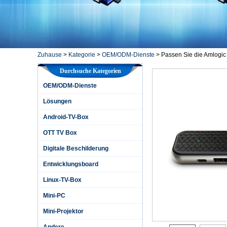
Zuhause
>
Kategorie
>
OEM/ODM-Dienste
>
Passen Sie die Amlogi
Durchsuche Kategorien
OEM/ODM-Dienste
Lösungen
Android-TV-Box
OTT TV Box
Digitale Beschilderung
Entwicklungsboard
Linux-TV-Box
Mini-PC
Mini-Projektor
Andere