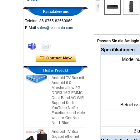
Kontaktiere uns
Telefon: 86-0755-82660069
E-Mail:
sales@sztomato.com
Smart TV Box Ott
Android 4.4 Kikat
TV Box MXQ
Passen Sie die Amlogic
Spezifikationen
2-in-1 Octa Core
Streaming Media
Modelln
Player & Game
Android TV Box mit
Heißes Produkt
Android 6.0
Marshmallow 2G
DDR3 16G EMMC
Dual-Band AC WiFi
Support Kodi
YouTube Netflix
Facebook und viele
Betriebs
weitere-OneNuts
Nut 1 Blue
Android TV Box
Gigabit Ethernet
Android Smart TV
Blu
Box