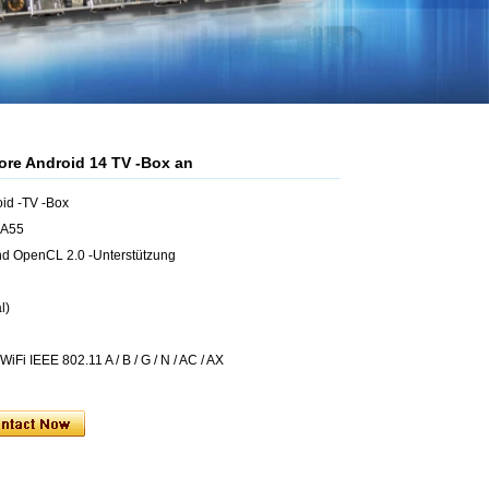
re Android 14 TV -Box an
id -TV -Box
 A55
d OpenCL 2.0 -Unterstützung
l)
iFi IEEE 802.11 A / B / G / N / AC / AX