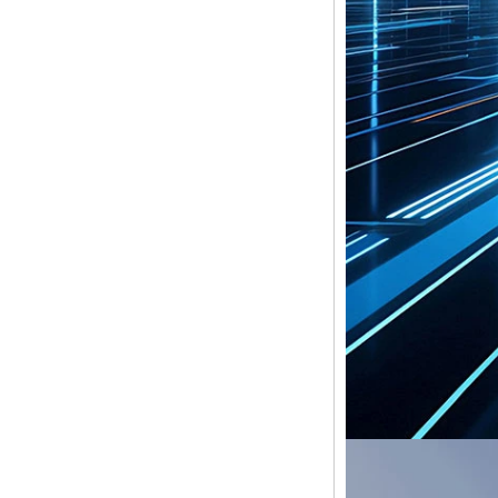
Media Player G9C
Amlogic S905 TV-
Box Arm Cortex-A53
CPU bis 2,0 GHz
Android 5.1 Lollipop
1G/8G 4K2K
Android TV-Box
Media Player S9
Der neueste
Amlogic S905X TV -
Box Android 6.0 OS
Amlogic S905X TV -
Box Quad Core OTT
TV Box VP9 H.265
Smart TV Box X96
Android -TV -Box
mit 3G/4G SIM -
Kartensteckplatz,
Full HD Media
Player -Lieferant
Android 6.0
Marshmallow
Amlogic S905X TV
Box Quad Core TV -
Box OTT Smart TV