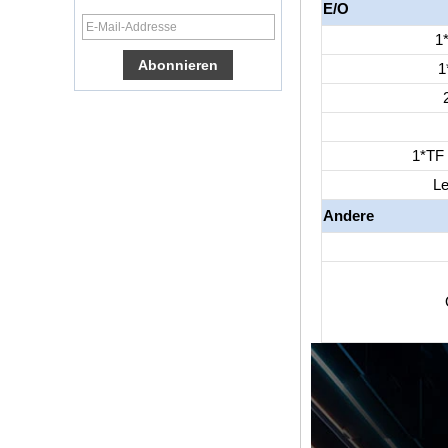
E/O
Smart TV Box X96
1
Android -TV -Box
mit 3G/4G SIM -
1
Kartensteckplatz,
Full HD Media
Player -Lieferant
Android 6.0
Marshmallow
1*TF 
Amlogic S905X TV
Box Quad Core TV -
Le
Box OTT Smart TV
Box X96
Andere
Android 10
Allwinner Quad
Core H313 Multi-
Core G31 GPU
X96Q TV Box
Smart TV Box Ott
Android 4.4 Kikat
TV Box MXQ
2-in-1 Octa Core
Streaming Media
Player & Game