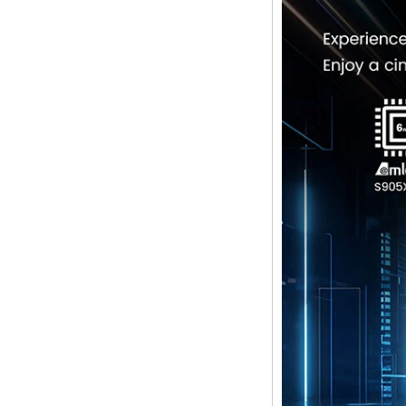
Android TV Box mit
Android 6.0
Marshmallow 2G
DDR3 16G EMMC
Dual-Band AC WiFi
Support Kodi
YouTube Netflix
Facebook und viele
weitere-OneNuts
Nut 1 Blue
Android TV Box
Gigabit Ethernet
Android Smart TV
Box
Amlogic S905X
Quad Core
Development Board
Open Source DIY
TV Box
Amlogic S905
Android TV Box
4K2K Ultra Full HD
MALI-450 bis 750
MHz Android 5.1
Lollipop Quad Core