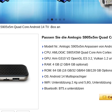
c S905x5m Quad Core Android 14 TV -Box an
Passen Sie die Amlogic S905x5m Quad Co
Modell Nr.: Amlogic S905x5m Anpassen von Andro
CPU: AMLOGIC S905X5M Quad Core Arm Cortex
GPU: Arm G310 V2 OpenGL ES 3.2, Vulkan 1.2 un
RAM: 4 GB (2 GB/4 GB optional)
ROM: 64 GB (16 GB/32 GB/64 GB/128 GB Optiona
OS: Android 14 Multisprachiger
WiFi: Unterstützung 2.4g und 5,8G, Unterstützung W
Bluetooth: BT5.x unterstützen