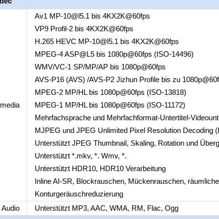
odec
Av1 MP-10@l5.1 bis 4KX2K@60fps
VP9 Profil-2 bis 4KX2K@60fps
H.265 HEVC MP-10@l5.1 bis 4KX2K@60fps
MPEG-4 ASP@L5 bis 1080p@60fps (ISO-14496)
WMV/VC-1 SP/MP/AP bis 1080p@60fps
AVS-P16 (AVS) /AVS-P2 Jizhun Profile bis zu 1080p@60
MPEG-2 MP/HL bis 1080p@60fps (ISO-13818)
imedia
MPEG-1 MP/HL bis 1080p@60fps (ISO-11172)
Mehrfachsprache und Mehrfachformat-Untertitel-Videount
MJPEG und JPEG Unlimited Pixel Resolution Decoding (
Unterstützt JPEG Thumbnail, Skaling, Rotation und Über
Unterstützt *.mkv, *. Wmv, *.
Unterstützt HDR10, HDR10 Verarbeitung
Inline AI-SR, Blockrauschen, Mückenrauschen, räumlich
Konturgeräuschreduzierung
Audio
Unterstützt MP3, AAC, WMA, RM, Flac, Ogg