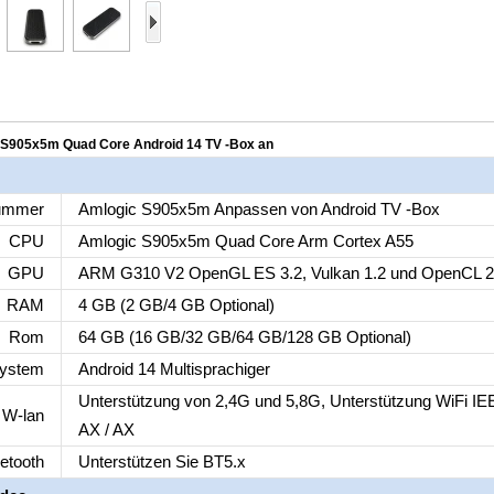
 S905x5m Quad Core Android 14 TV -Box an
ummer
Amlogic S905x5m Anpassen von Android TV -Box
CPU
Amlogic S905x5m Quad Core Arm Cortex A55
GPU
ARM G310 V2 OpenGL ES 3.2, Vulkan 1.2 und OpenCL 2.
RAM
4 GB (2 GB/4 GB Optional)
Rom
64 GB (16 GB/32 GB/64 GB/128 GB Optional)
system
Android 14 Multisprachiger
Unterstützung von 2,4G und 5,8G, Unterstützung WiFi IEEE
W-lan
AX / AX
etooth
Unterstützen Sie BT5.x