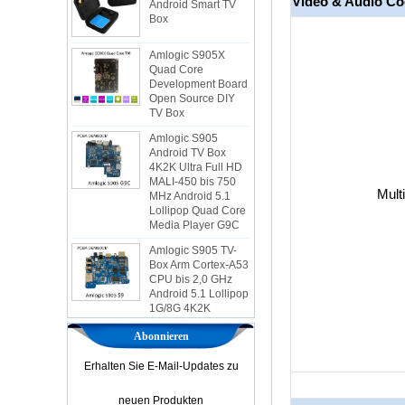
Video & Audio C
Amlogic S905X
Quad Core
Development Board
Open Source DIY
TV Box
Amlogic S905
Android TV Box
4K2K Ultra Full HD
MALI-450 bis 750
MHz Android 5.1
Lollipop Quad Core
Media Player G9C
Mult
Amlogic S905 TV-
Box Arm Cortex-A53
CPU bis 2,0 GHz
Android 5.1 Lollipop
1G/8G 4K2K
Android TV-Box
Media Player S9
Der neueste
Abonnieren
Amlogic S905X TV -
Box Android 6.0 OS
Erhalten Sie E-Mail-Updates zu
Amlogic S905X TV -
Box Quad Core OTT
neuen Produkten
TV Box VP9 H.265