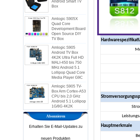
Amlogic S905X
Quad Core
Development Board
Open Source DIY
TV Box
Amlogic S905
Hardwarespezifikat
Android TV Box
4K2K Ultra Full HD
Mo
MALI-450 bis 750
MHz Android 5.1
Lollipop Quad Core
Media Player G9C
Amlogic S905 TV-
Box Arm Cortex-A53
CPU bis 2,0 GHz
Android 5.1 Lollipop
Stromversorgungssp
1G/8G 4K2K
Android TV-Box
Str
Media Player S9
Der neueste
Leistungs
Abonnieren
Amlogic S905X TV -
Hauptmerkmale
Box Android 6.0 OS
Erhalten Sie E-Mail-Updates zu
Amlogic S905X TV -
Be
Box Quad Core OTT
neuen Produkten