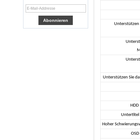
TV Box VP9 H.265
Smart TV Box X96
Android -TV -Box
mit 3G/4G SIM -
Unterstützen 
Kartensteckplatz,
Full HD Media
Player -Lieferant
Unterst
Android 6.0
Marshmallow
M
Amlogic S905X TV
Box Quad Core TV -
Unterst
Box OTT Smart TV
Box X96
Android 10
Unterstützen Sie d
Allwinner Quad
Core H313 Multi-
Core G31 GPU
X96Q TV Box
HDD 
Smart TV Box Ott
Android 4.4 Kikat
Untertitel
TV Box MXQ
Hoher Schwierungs
2-in-1 Octa Core
OSD 
Streaming Media
Player & Game