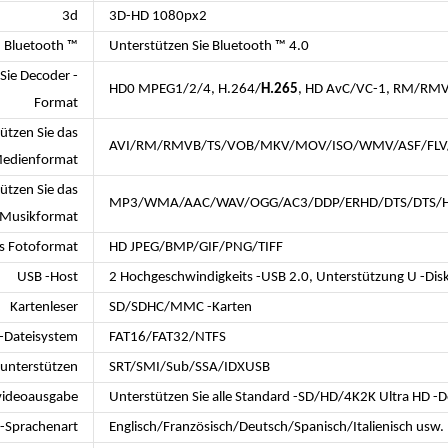
3d
3D-HD 1080px2
Bluetooth ™
Unterstützen Sie Bluetooth ™ 4.0
Sie Decoder -
HD0 MPEG1/2/4, H.264/
H.265
, HD AvC/VC-1, RM/RMV
Format
ützen Sie das
AVI/RM/RMVB/TS/VOB/MKV/MOV/ISO/WMV/ASF/FL
edienformat
ützen Sie das
MP3/WMA/AAC/WAV/OGG/AC3/DDP/ERHD/DTS/DTS/H
Musikformat
as Fotoformat
HD JPEG/BMP/GIF/PNG/TIFF
USB -Host
2 Hochgeschwindigkeits -USB 2.0, Unterstützung U -Disk
Kartenleser
SD/SDHC/MMC -Karten
-Dateisystem
FAT16/FAT32/NTFS
 unterstützen
SRT/SMI/Sub/SSA/IDXUSB
videoausgabe
Unterstützen Sie alle Standard -SD/HD/4K2K Ultra HD 
-Sprachenart
Englisch/Französisch/Deutsch/Spanisch/Italienisch usw. 