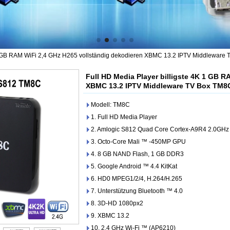
 1 GB RAM WiFi 2,4 GHz H265 vollständig dekodieren XBMC 13.2 IPTV Middleware
Full HD Media Player billigste 4K 1 GB 
XBMC 13.2 IPTV Middleware TV Box TM8
Modell: TM8C
1. Full HD Media Player
2. Amlogic S812 Quad Core Cortex-A9R4 2.0GHz
3. Octo-Core Mali ™ -450MP GPU
4. 8 GB NAND Flash, 1 GB DDR3
5. Google Android ™ 4.4 KitKat
6. HD0 MPEG1/2/4, H.264/H.265
7. Unterstützung Bluetooth ™ 4.0
8. 3D-HD 1080px2
9. XBMC 13.2
10. 2,4 GHz Wi-Fi ™ (AP6210)