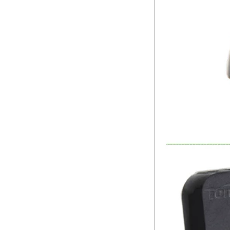
Box X96
Android 10
Allwinner Quad
Core H313 Multi-
Core G31 GPU
X96Q TV Box