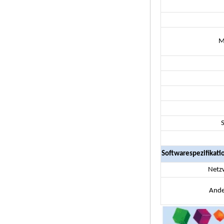
Android TV Box mit
Android 6.0
Marshmallow 2G
DDR3 16G EMMC
Dual-Band AC WiFi
M
Support Kodi
YouTube Netflix
Facebook und viele
weitere-OneNuts
Nut 1 Blue
Android TV Box
Gigabit Ethernet
Android Smart TV
Box
Amlogic S905X
Quad Core
Development Board
Softwarespezifikati
Open Source DIY
TV Box
Netz
Amlogic S905
Ande
Android TV Box
4K2K Ultra Full HD
MALI-450 bis 750
MHz Android 5.1
Lollipop Quad Core