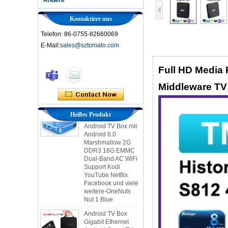
Kontaktiere uns
Telefon: 86-0755-82660069
E-Mail:
sales@sztomato.com
Smart TV Box Ott
Android 4.4 Kikat
TV Box MXQ
Full HD Media 
Middleware T
2-in-1 Octa Core
Streaming Media
Player & Game
Android TV Box mit
Heißes Produkt
Android 6.0
Marshmallow 2G
DDR3 16G EMMC
Dual-Band AC WiFi
Support Kodi
YouTube Netflix
Facebook und viele
weitere-OneNuts
Nut 1 Blue
Android TV Box
Gigabit Ethernet
Android Smart TV
Box