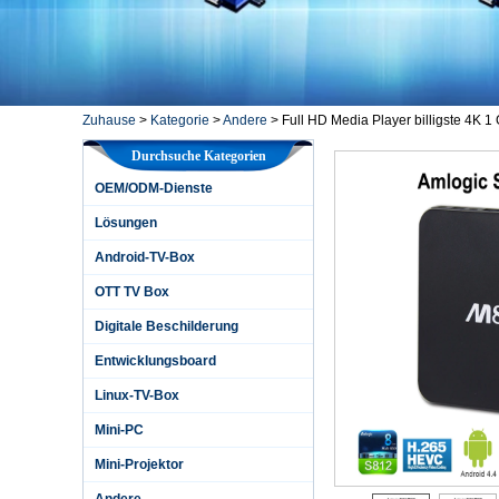
Zuhause
>
Kategorie
>
Andere
>
Full HD Media Player billigste 4K
Durchsuche Kategorien
OEM/ODM-Dienste
Lösungen
Android-TV-Box
OTT TV Box
Digitale Beschilderung
Entwicklungsboard
Linux-TV-Box
Mini-PC
Mini-Projektor
Andere