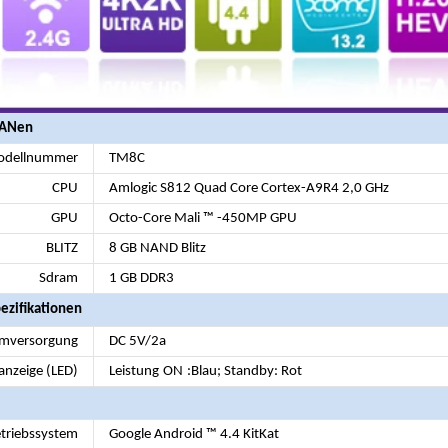
iANen
dellnummer
TM8C
CPU
Amlogic S812 Quad Core Cortex-A9R4 2,0 ​​GHz
GPU
Octo-Core Mali ™ -450MP GPU
BLITZ
8 GB NAND Blitz
Sdram
1 GB DDR3
ezifikationen
omversorgung
DC 5V/2a
anzeige (LED)
Leistung
ON
:Blau; Standby: Rot
triebssystem
Google Android ™ 4.4 KitKat