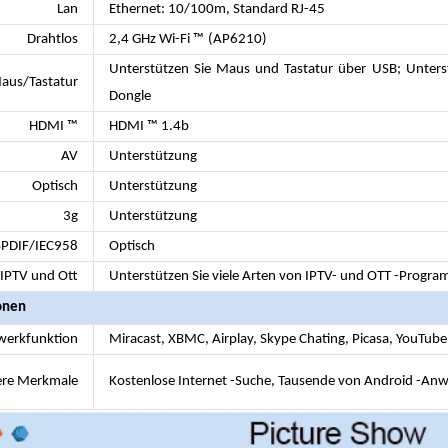
Lan
Ethernet: 10/100m, Standard RJ-45
Drahtlos
2,4 GHz Wi-Fi ™
(AP6210)
Unterstützen Sie Maus und Tastatur über USB; Unters
aus/Tastatur
Dongle
HDMI ™
HDMI ™ 1.4b
AV
Unterstützung
Optisch
Unterstützung
3g
Unterstützung
SPDIF/IEC958
Optisch
IPTV und Ott
Unterstützen Sie viele Arten von IPTV- und OTT -Progr
onen
werkfunktion
Miracast, XBMC, Airplay, Skype Chating, Picasa, YouTube,
re Merkmale
Kostenlose Internet -Suche, Tausende von Android -Anw