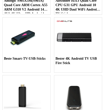
Amlogic S905X5M(S905A)
Allwinner H313 Quad Core
Quad Core ARM Cortex A55
CPU G31 GPU Android 10
ARM G310 V2 Android 14
4K UHD Daul WiFi Android
AV1 4K Ultra HD Android
TV Stick
TV Stick
Beste Smart-TV-USB-Sticks
Bester 4K Android TV USB
Fire Stick