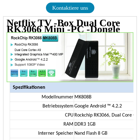
Kontaktiere uns
Netflix TV -Box Dual Core
RK3066 Mini -PC -Dongle
Spezifikationen
Modellnummer
MK808B
Betriebssystem
Google Android ™ 4.2.2
CPU
Rockchip RK3066, Dual Core Cor
RAM
DDR3 1GB
Interner Speicher
Nand Flash 8 GB