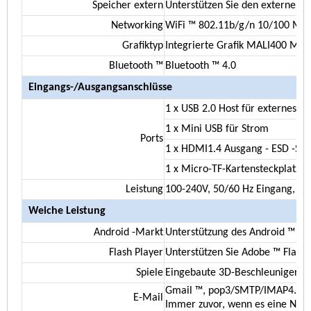
Speicher extern
Unterstützen Sie den externen Sp
Networking
WiFi ™ 802.11b/g/n 10/100 Mbit
Grafiktyp
Integrierte Grafik MALI400 MP,
Bluetooth ™
Bluetooth ™ 4.0
Eingangs-/Ausgangsanschlüsse
1 x USB 2.0 Host für externes 
1 x Mini USB für Strom
Ports
1 x HDMI1.4 Ausgang - ESD -Sc
1 x Micro-TF-Kartensteckplatz
Leistung
100-240V, 50/60 Hz Eingang, ma
Weiche Leistung
Android -Markt
Unterstützung des Android ™ Ma
Flash Player
Unterstützen Sie Adobe ™ Flash 
Spiele
Eingebaute 3D-Beschleuniger. Un
Gmail ™, pop3/SMTP/IMAP4. E -M
E-Mail
Immer zuvor, wenn es eine Netz