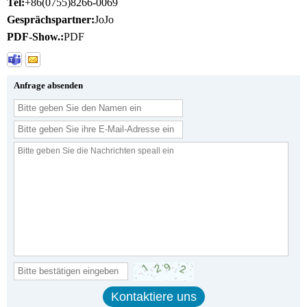
Tel:
+86(0755)8266-0069
Gesprächspartner:
JoJo
PDF-Show.:
PDF
Anfrage absenden