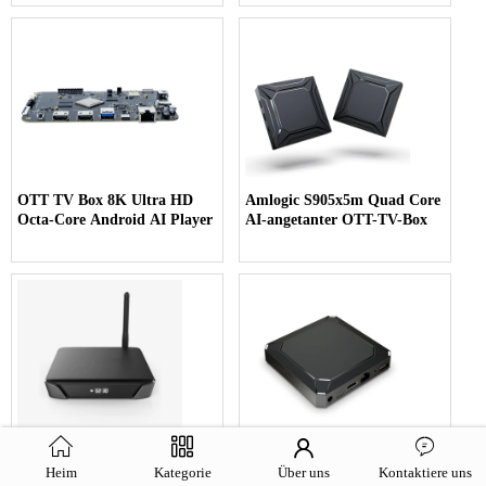
OTT TV Box 8K Ultra HD
Amlogic S905x5m Quad Core
Octa-Core Android AI Player
AI-angetanter OTT-TV-Box
OTT TV Box 4K Ultra HD
Rockchip Quad Core OTT TV
Heim
Kategorie
Über uns
Kontaktiere uns
WiFi 6 AI SR TV Box
Box 8K Ultra HD TV Box