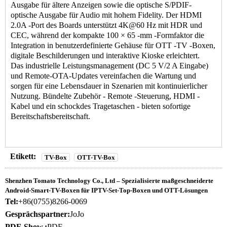
Ausgabe für ältere Anzeigen sowie die optische S/PDIF-
optische Ausgabe für Audio mit hohem Fidelity. Der HDMI
2.0A -Port des Boards unterstützt 4K@60 Hz mit HDR und
CEC, während der kompakte 100 × 65 -mm -Formfaktor die
Integration in benutzerdefinierte Gehäuse für OTT -TV -Boxen,
digitale Beschilderungen und interaktive Kioske erleichtert.
Das industrielle Leistungsmanagement (DC 5 V/2 A Eingabe)
und Remote-OTA-Updates vereinfachen die Wartung und
sorgen für eine Lebensdauer in Szenarien mit kontinuierlicher
Nutzung. Bündelte Zubehör - Remote -Steuerung, HDMI -
Kabel und ein schockdes Tragetaschen - bieten sofortige
Bereitschaftsbereitschaft.
Etikett:
TV-Box
OTT-TV-Box
Shenzhen Tomato Technology Co., Ltd – Spezialisierte maßgeschneiderte
Android-Smart-TV-Boxen für IPTV-Set-Top-Boxen und OTT-Lösungen
Tel:
+86(0755)8266-0069
Gesprächspartner:
JoJo
PDF-Show.:
PDF