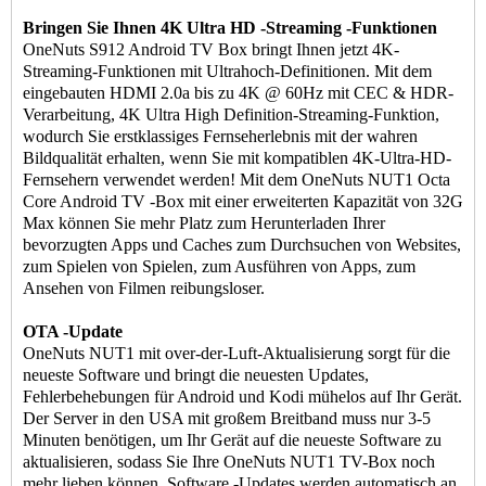
Bringen Sie Ihnen 4K Ultra HD -Streaming -Funktionen
OneNuts S912 Android TV Box bringt Ihnen jetzt 4K-
Streaming-Funktionen mit Ultrahoch-Definitionen. Mit dem
eingebauten HDMI 2.0a bis zu 4K @ 60Hz mit CEC & HDR-
Verarbeitung, 4K Ultra High Definition-Streaming-Funktion,
wodurch Sie erstklassiges Fernseherlebnis mit der wahren
Bildqualität erhalten, wenn Sie mit kompatiblen 4K-Ultra-HD-
Fernsehern verwendet werden! Mit dem OneNuts NUT1 Octa
Core Android TV -Box mit einer erweiterten Kapazität von 32G
Max können Sie mehr Platz zum Herunterladen Ihrer
bevorzugten Apps und Caches zum Durchsuchen von Websites,
zum Spielen von Spielen, zum Ausführen von Apps, zum
Ansehen von Filmen reibungsloser.
OTA -Update
OneNuts NUT1 mit over-der-Luft-Aktualisierung sorgt für die
neueste Software und bringt die neuesten Updates,
Fehlerbehebungen für Android und Kodi mühelos auf Ihr Gerät.
Der Server in den USA mit großem Breitband muss nur 3-5
Minuten benötigen, um Ihr Gerät auf die neueste Software zu
aktualisieren, sodass Sie Ihre OneNuts NUT1 TV-Box noch
mehr lieben können. Software -Updates werden automatisch an