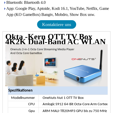
Bluetooth: Bluetooth 4.0
App: Google Play, Aptoide, Kodi 16.1, YouTube, Netflix, Game
App (KO GameBox) Bangtv, Mobdro, Show Box usw.
Kontaktiere uns
Okta -Kern OTT TV Box
4K2K Dual-Band AC WLAN
Spezifikationen
Modellnummer
OneNuts Nut 1 OTT TV Box
CPU
Amlogic S912 64-Bit Octa-Core Arm Cortex A5
Gpu
ARM MALI-T820MP3 GPU bis zu 750 MHz (DV