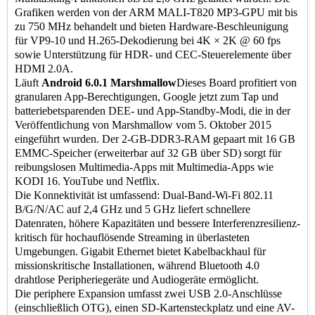
Grafiken werden von der ARM MALI-T820 MP3-GPU mit bis
zu 750 MHz behandelt und bieten Hardware-Beschleunigung
für VP9-10 und H.265-Dekodierung bei 4K × 2K @ 60 fps
sowie Unterstützung für HDR- und CEC-Steuerelemente über
HDMI 2.0A.
Läuft
Android 6.0.1 Marshmallow
Dieses Board profitiert von
granularen App-Berechtigungen, Google jetzt zum Tap und
batteriebetsparenden DEE- und App-Standby-Modi, die in der
Veröffentlichung von Marshmallow vom 5. Oktober 2015
eingeführt wurden. Der 2-GB-DDR3-RAM gepaart mit 16 GB
EMMC-Speicher (erweiterbar auf 32 GB über SD) sorgt für
reibungslosen Multimedia-Apps mit Multimedia-Apps wie
KODI 16. YouTube und Netflix.
Die Konnektivität ist umfassend: Dual-Band-Wi-Fi 802.11
B/G/N/AC auf 2,4 GHz und 5 GHz liefert schnellere
Datenraten, höhere Kapazitäten und bessere Interferenzresilienz-
kritisch für hochauflösende Streaming in überlasteten
Umgebungen. Gigabit Ethernet bietet Kabelbackhaul für
missionskritische Installationen, während Bluetooth 4.0
drahtlose Peripheriegeräte und Audiogeräte ermöglicht.
Die periphere Expansion umfasst zwei USB 2.0-Anschlüsse
(einschließlich OTG), einen SD-Kartensteckplatz und eine AV-