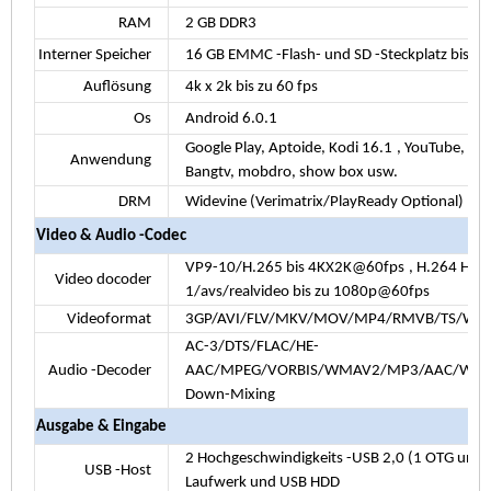
RAM
2 GB DDR3
Interner Speicher
16 GB EMMC -Flash- und SD -Steckplatz bis zu
Auflösung
4k x 2k bis zu 60 fps
Os
Android
6.0.1
Google Play, Aptoide, Kodi
16.1
, YouTube, Ne
Anwendung
Bangtv, mobdro, show box usw.
DRM
Widevine (Verimatrix/PlayReady Optional)
Video & Audio -Codec
VP9-10/H.265 bis 4KX2K@60fps
, H.264 H
Video docoder
1/avs/realvideo bis zu 1080p@60fps
Videoformat
3GP/AVI/FLV/MKV/MOV/MP4/RMVB/TS/W
AC-3/DTS/FLAC/HE-
Audio -Decoder
AAC/MPEG/VORBIS/WMAV2/MP3/AAC/WMA/R
Down-Mixing
Ausgabe & Eingabe
2 Hochgeschwindigkeits -USB 2,0 (1 OTG und 
USB -Host
Laufwerk
und USB HDD