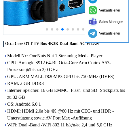
Verkaufsleiter
Sales Manager
Verkaufsleiter
Octa Core OTT TV Box 4K2K Dual-Band AC WLAN
Modell Nr.: OneNuts Nut 1 Streaming Media Player
CPU: Amlogic S912 64-Bit Octa-Core Arm Cortex A53-
Prozessor @bis zu 2,0 GHz
GPU: ARM MALI-T820MP3 GPU bis 750 MHz (DVFS)
RAM: 2 GB DDR3
Interner Speicher: 16 GB EMMC -Flash- und SD -Steckplatz bis
zu 32 GB
OS: Android 6.0.1
HDMI: HDMI 2.0a bis 4K @60 Hz mit CEC- und HDR -
Unterstützung sowie AV Port Max -Auflösung
WiFi: Dual -Band -WiFi 802.11 b/g/n/ac 2,4 und 5,0 GHz