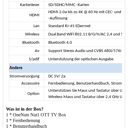
Kartenleser
SD/SDHC/MMC -Karten
HDMI
2.0a
bis zu 4K @ 60 Hz mit CEC- und HD
HDMI
-Auflösung
Lan
Standard RJ-45 EDerrnet
Wireless
Dual Band WiFi 802.11 B/G/N/AC 2,4 und 5,0
Bluetooth
Bluetooth 4.0
Av
Support Stereo Audio und CVBS 480i/576i SD
S/pdif
Unterstützung der optischen Ausgabe
Andere
Stromversorgung
DC 5V/
2a
Accessoire
Fernbedienung, Benutzerhandbuch, Stromver
Unterstützen Sie Maus und Tastatur über USB 
Option
Wireless Maus und Tastatur über 2,4 GHz USB
Was ist in der Box?
1 * OneNuts Nut1 OTT TV Box
1 * Fernbedienung
1 * Benutzerhandbuch