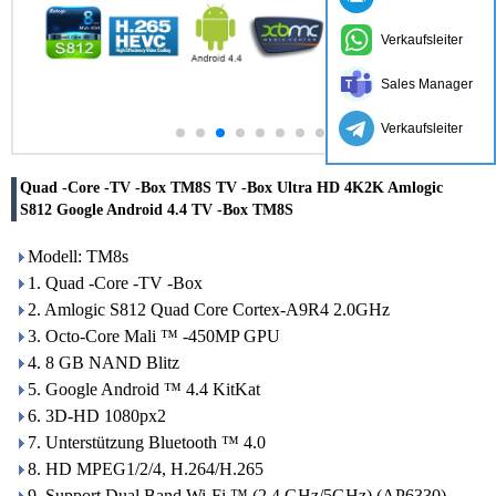
Verkaufsleiter
Sales Manager
Verkaufsleiter
Quad -Core -TV -Box TM8S TV -Box Ultra HD 4K2K Amlogic
S812 Google Android 4.4 TV -Box TM8S
Modell: TM8s
1. Quad -Core -TV -Box
2. Amlogic S812 Quad Core Cortex-A9R4 2.0GHz
3. Octo-Core Mali ™ -450MP GPU
4. 8 GB NAND Blitz
5. Google Android ™ 4.4 KitKat
6. 3D-HD 1080px2
7. Unterstützung Bluetooth ™ 4.0
8. HD MPEG1/2/4, H.264/H.265
9. Support Dual Band Wi-Fi ™ (2,4 GHz/5GHz) (AP6330)