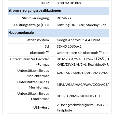
BLITZ
8 GB NAND Blitz
Stromversorgungsspezifikationen
Stromversorgung
DC 5V/2a
Leistungsanzeige (LED)
Leistung
ON
:Blau; Standby: Rot
Hauptmerkmale
Betriebssystem
Google Android ™ 4.4 KitKat
3d
3D-HD 1080px2
Bluetooth ™
Unterstützen Sie Bluetooth ™ 4.0
Unterstützen Sie Decoder
HD MPEG1/2/4, H.264/
H.265
, HD 
-Format
XVID/DIVX3/4/5/6, Realvideo8/9/10
Unterstützen Sie das
AVI/RM/RMVB/TS/VOB/MKV/MOV/
Medienformat
Unterstützen Sie das
MP3/WMA/AAC/WAV/OGG/AC3/DDP/
Musikformat
Unterstützen Sie das
HD JPEG/BMP/GIF/PNG/TIFF
Fotoformat
2 Hochgeschwindigkeits -USB 2.0, Un
USB -Host
Festplatte