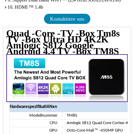
10. HDMI ™ 1.4b
Kontaktiere uns
Quad -Core -TV -Box Tm8s
TV -Box Ultra HD 4K2K
Amlogic S812 Google
Android 4.4 TV -Box TM8S
HardwarespezifikatiANen
Modellnummer
TM8S
CPU
Amlogic S812 Quad Core Cortex-A9R4 
GPU
Octo-Core Mali ™ -450MP GPU