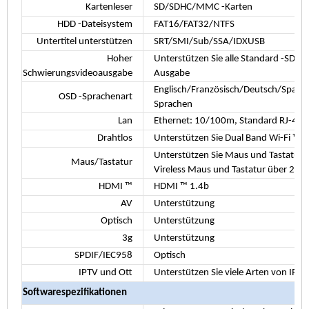
Kartenleser
SD/SDHC/MMC -Karten
HDD -Dateisystem
FAT16/FAT32/NTFS
Untertitel unterstützen
SRT/SMI/Sub/SSA/IDXUSB
Hoher
Unterstützen Sie alle Standard -SD/
Schwierungsvideoausgabe
Ausgabe
Englisch/Französisch/Deutsch/Spanisch
OSD -Sprachenart
Sprachen
Lan
Ethernet: 10/100m, Standard RJ-45
Drahtlos
Unterstützen Sie Dual Band Wi-Fi ™ 
Unterstützen Sie Maus und Tastatur 
Maus/Tastatur
Vireless Maus und Tastatur über 2,4
HDMI ™
HDMI ™ 1.4b
AV
Unterstützung
Optisch
Unterstützung
3g
Unterstützung
SPDIF/IEC958
Optisch
IPTV und Ott
Unterstützen Sie viele Arten von IP
Softwarespezifikationen