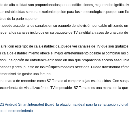
o de alta calidad son proporcionados por decodificaciones, mejorando significativa
ajas establecidas son una excelente opción para las no tecnológicas porque son fáci
dros de la parte superior
e: puede acceder a los canales en su paquete de televisión por cable utilizando u
ceder a los canales incluidos en su paquete de TV satelital a través de una caja de
aire: con este tipo de caja establecida, puede ver canales de TV que son gratuitos al
de caja de establecimiento ofrece el mejor entretenimiento posible al combinar las c
 son una opción de entretenimiento todo en uno que proporciona acceso asequible 
mandas y presupuesto de los múltiples modelos ofrecidos. Puede transformar cóm
imer nivel sin gastar una fortuna.
 una marca de renombre como SZ Tomato al comprar cajas establecidas. Con sus pa
 experiencia de visualización de TV impecable. SZ Tomato es una marca en la que 
Android Smart Integrated Board: la plataforma ideal para la señalización digital
ro del entretenimiento