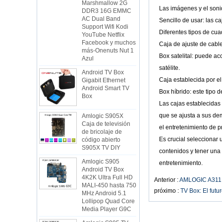
DDR3 16G EMMC
Las imágenes y el sonid
AC Dual Band
Sencillo de usar: las c
Support Wifi Kodi
YouTube Netflix
Diferentes tipos de cua
Facebook y muchos
Caja de ajuste de cabl
más-Onenuts Nut 1
Azul
Box satelital: puede ac
Android TV Box
satélite.
Gigabit Ethernet
Caja establecida por el 
Android Smart TV
Box
Box híbrido: este tipo 
Las cajas establecidas
Amlogic S905X
que se ajusta a sus de
Caja de televisión
de bricolaje de
el entretenimiento de pr
código abierto
Es crucial seleccionar
S905X TV DIY
contenidos y tener una
Amlogic S905
entretenimiento.
Android TV Box
4K2K Ultra Full HD
MALI-450 hasta 750
Anterior :
AMLOGIC A311D2 
MHz Android 5.1
próximo :
TV Box: El futu
Lollipop Quad Core
Media Player G9C
Amlogic S905 TV