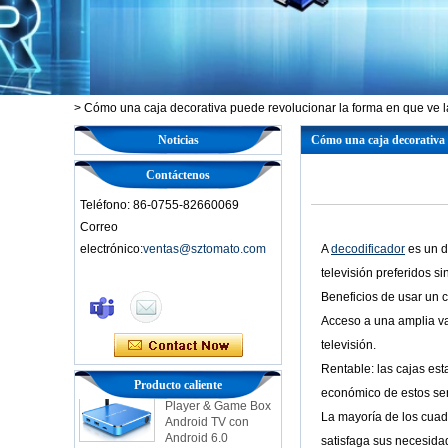
>
Cómo una caja decorativa puede revolucionar la forma en que ve la
Noticias
Cómo una caja decorativa p
Contáctenos
Teléfono: 86-0755-82660069
Correo
electrónico:
ventas@sztomato.com
A
decodificador
es un d
televisión preferidos s
Smart TV Box Ott
Beneficios de usar un 
Android 4.4 Kikat
TV Box MXQ
Acceso a una amplia var
televisión.
2-in-1 OCTA Core
Rentable: las cajas est
Streaming Media
Producto caliente
económico de estos ser
Player & Game Box
Android TV con
La mayoría de los cuadr
Android 6.0
satisfaga sus necesida
Marshmallow 2G