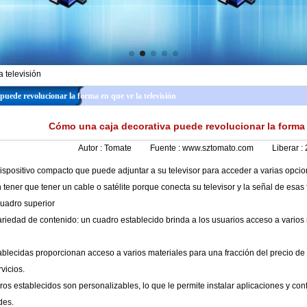
 televisión
uede revolucionar la forma en que ve la televisión
Cómo una caja decorativa puede revolucionar la forma 
Autor :
Tomate
Fuente :
www.sztomato.com
Liberar :
ispositivo compacto que puede adjuntar a su televisor para acceder a varias opcio
in tener que tener un cable o satélite porque conecta su televisor y la señal de esas
cuadro superior
iedad de contenido: un cuadro establecido brinda a los usuarios acceso a varios m
ablecidas proporcionan acceso a varios materiales para una fracción del precio de TV
vicios.
os establecidos son personalizables, lo que le permite instalar aplicaciones y conf
des.