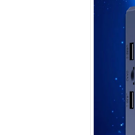
Android 6.0
Marshmallow
Amlogic S905X TV
Box de TV Box Ott
Smart TV Box x96
Android 10
Allwinner Quad
Core H313 Multi-
núcleo G31 GPU
X96Q TV Box