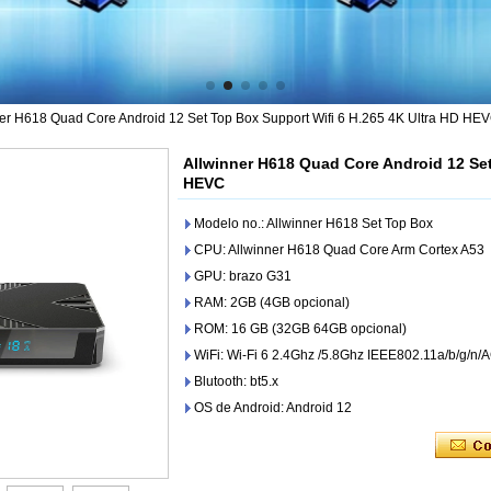
er H618 Quad Core Android 12 Set Top Box Support Wifi 6 H.265 4K Ultra HD HE
Allwinner H618 Quad Core Android 12 Set
HEVC
Modelo no.: Allwinner H618 Set Top Box
CPU: Allwinner H618 Quad Core Arm Cortex A53
GPU: brazo G31
RAM: 2GB (4GB opcional)
ROM: 16 GB (32GB 64GB opcional)
WiFi: Wi-Fi 6 2.4Ghz /5.8Ghz IEEE802.11a/b/g/n/
Blutooth: bt5.x
OS de Android: Android 12