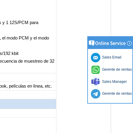
os y 1 12S/PCM para
ado, el modo PCM y el modo
s/192 kbit
Sales Email
recuencia de muestreo de 32
Gerente de ventas
Sales Manager
k, películas en línea, etc.
Gerente de ventas