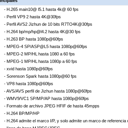
incipales
- H.265 main10@ l5.1 hasta 4k@ 60 fps
- Perfil VP9 2 hasta 4K@30fps
- Perfil AVS2 Jizhun de 10 bits R7TO4K@30fps
- H.264 bp/mp/hp@l4.2 hasta 4K@30 fps
- H.263 BP hasta 1080p@60fps
- MPEG-4 SP/ASP@L5 hasta 1080p@60fps
- MPEG-2 MP/HL hasta 1080 a 60 fps
- MPEG-1 MP/HL hasta 1080p a 60 fps
- xvid hasta 1080p@60fps
- Sorenson Spark hasta 1080p@60 fps
- VP8 hasta 1080p@60fps
- AVS/AVS perfil de Jizhun hasta 1080p@60fps
- WMV9/VC1 SP/MP/AP hasta 1080p@60fps
- Formato de archivo JPEG HFIF de hasta 45mpps
- H.264 BP/MP/HP
- H.264 admite el marco I/P, y solo admite un marco de referencia 