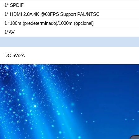
1* SPDIF
1* HDMI 2.0A 4K @60FPS Support PAL/NTSC
1 *100m (predeterminado)/1000m (opcional)
1*AV
DC 5V/2A