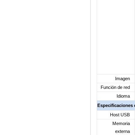
2-in-1 OCTA Core
Streaming Media
Player & Game Box
Android TV con
Android 6.0
Marshmallow 2G
DDR3 16G EMMC
AC Dual Band
Support Wifi Kodi
YouTube Netflix
Facebook y muchos
más-Onenuts Nut 1
Azul
Android TV Box
Gigabit Ethernet
Imagen
Android Smart TV
Box
Función de red
Idioma
Amlogic S905X
Caja de televisión
Especificaciones 
de bricolaje de
código abierto
Host USB
S905X TV DIY
Memoria
Amlogic S905
Android TV Box
externa