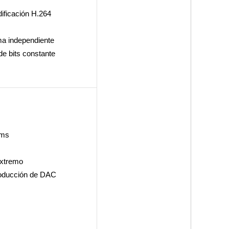
ificación H.264
ma independiente
de bits constante
rms
extremo
producción de DAC