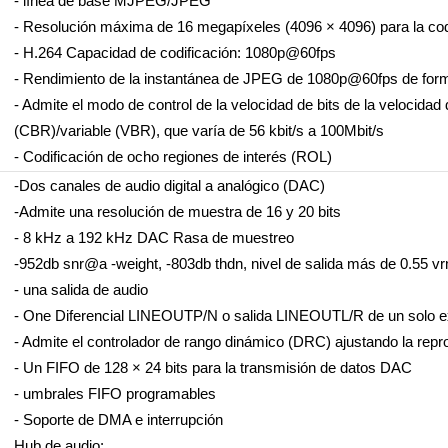
- línea de base MJPEG/JPEG
- Resolución máxima de 16 megapíxeles (4096 × 4096) para la cod
- H.264 Capacidad de codificación: 1080p@60fps
- Rendimiento de la instantánea de JPEG de 1080p@60fps de for
- Admite el modo de control de la velocidad de bits de la velocidad 
(CBR)/variable (VBR), que varía de 56 kbit/s a 100Mbit/s
- Codificación de ocho regiones de interés (ROL)
-Dos canales de audio digital a analógico (DAC)
-Admite una resolución de muestra de 16 y 20 bits
- 8 kHz a 192 kHz DAC Rasa de muestreo
-952db snr@a -weight, -803db thdn, nivel de salida más de 0.55 v
- una salida de audio
- One Diferencial LINEOUTP/N o salida LINEOUTL/R de un solo 
- Admite el controlador de rango dinámico (DRC) ajustando la re
- Un FIFO de 128 × 24 bits para la transmisión de datos DAC
- umbrales FIFO programables
- Soporte de DMA e interrupción
Hub de audio: