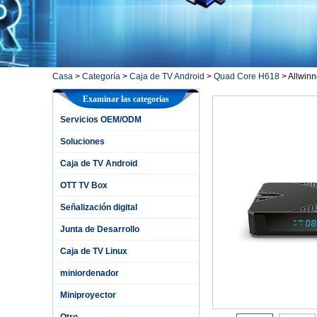
Casa
>
Categoría
>
Caja de TV Android
>
Quad Core H618
>
Allwinn
Examinar las categorías
Servicios OEM/ODM
Soluciones
Caja de TV Android
OTT TV Box
Señalización digital
Junta de Desarrollo
Caja de TV Linux
miniordenador
Miniproyector
Otro