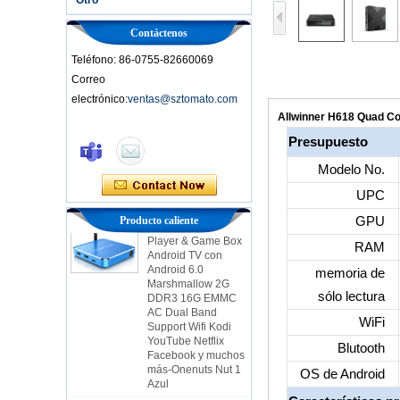
Contáctenos
Teléfono: 86-0755-82660069
Correo
electrónico:
ventas@sztomato.com
Smart TV Box Ott
Allwinner H618 Quad Co
Android 4.4 Kikat
Presupuesto
TV Box MXQ
Modelo No.
2-in-1 OCTA Core
UPC
Streaming Media
Player & Game Box
Producto caliente
GPU
Android TV con
Android 6.0
RAM
Marshmallow 2G
DDR3 16G EMMC
memoria de
AC Dual Band
sólo lectura
Support Wifi Kodi
YouTube Netflix
WiFi
Facebook y muchos
más-Onenuts Nut 1
Blutooth
Azul
OS de Android
Android TV Box
Gigabit Ethernet