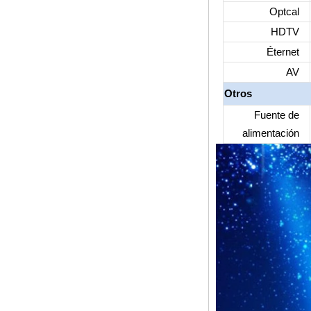
4K2K Ultra Full HD
Optcal
MALI-450 hasta 750
MHz Android 5.1
HDTV
Lollipop Quad Core
Media Player G9C
Éternet
Amlogic S905 TV
AV
Box Arm Cortex-A53
CPU hasta 2.0 GHz
Otros
Android 5.1 Lollipop
1G/8G 4K2K
Fuente de
Android TV Box
Media Player S9
alimentación
Box de TV de
AMLOGIC S905X
más nuevo Android
6.0 OS Amlogic
S905X TV Box
Quad Core OTT TV
Box VP9 H.265
Smart TV Box x96
Box de TV Android
con ranura de
tarjeta SIM 3G/4G,
proveedor de
reproductor
multimedia Full HD