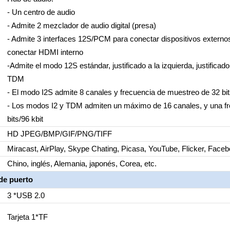
- Un centro de audio
- Admite 2 mezclador de audio digital (presa)
- Admite 3 interfaces 12S/PCM para conectar dispositivos extern
conectar HDMI interno
-Admite el modo 12S estándar, justificado a la izquierda, justific
TDM
- El modo I2S admite 8 canales y frecuencia de muestreo de 32 bit
- Los modos I2 y TDM admiten un máximo de 16 canales, y una f
bits/96 kbit
HD JPEG/BMP/GIF/PNG/TIFF
Miracast, AirPlay, Skype Chating, Picasa, YouTube, Flicker, Faceboo
Chino, inglés, Alemania, japonés, Corea, etc.
de puerto
3 *USB 2.0
Tarjeta 1*TF