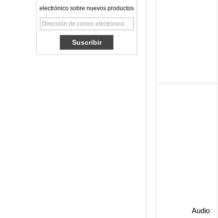
6.0 OS Amlogic
electrónico sobre nuevos productos
S905X TV Box
Quad Core OTT TV
Box VP9 H.265
Smart TV Box x96
Box de TV Android
con ranura de
tarjeta SIM 3G/4G,
proveedor de
reproductor
multimedia Full HD
Android 6.0
Marshmallow
Amlogic S905X TV
Box de TV Box Ott
Smart TV Box x96
Android 10
Allwinner Quad
Core H313 Multi-
núcleo G31 GPU
X96Q TV Box
Smart TV Box Ott
Android 4.4 Kikat
TV Box MXQ
Audio