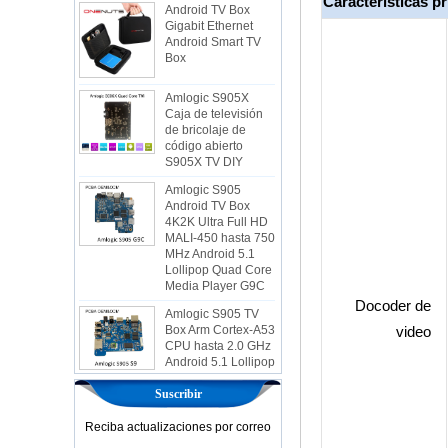
Características pr
Android Smart TV
Box
Amlogic S905X
Caja de televisión
de bricolaje de
código abierto
S905X TV DIY
Amlogic S905
Android TV Box
4K2K Ultra Full HD
MALI-450 hasta 750
MHz Android 5.1
Lollipop Quad Core
Media Player G9C
Amlogic S905 TV
Box Arm Cortex-A53
Docoder de
CPU hasta 2.0 GHz
Android 5.1 Lollipop
video
1G/8G 4K2K
Android TV Box
Media Player S9
Suscribir
Box de TV de
AMLOGIC S905X
Reciba actualizaciones por correo
más nuevo Android