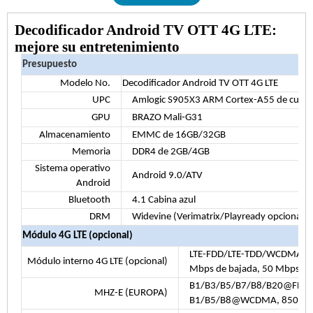
Decodificador Android TV OTT 4G LTE:
mejore su entretenimiento
Presupuesto
Modelo No.
Decodificador Android TV OTT 4G LTE
UPC
Amlogic S905X3 ARM Cortex-A55 de cuatro
GPU
BRAZO Mali-G31
Almacenamiento
EMMC de 16GB/32GB
Memoria
DDR4 de 2GB/4GB
Sistema operativo
Android 9.0/ATV
Android
Bluetooth
4.1 Cabina azul
DRM
Widevine (Verimatrix/Playready opcional)
Módulo 4G LTE (opcional)
LTE-FDD/LTE-TDD/WCDMA/T
Módulo interno 4G LTE (opcional)
Mbps de bajada, 50 Mbps de
B1/B3/B5/B7/B8/B20@FDD L
MHZ-E (EUROPA)
B1/B5/B8@WCDMA, 850/9