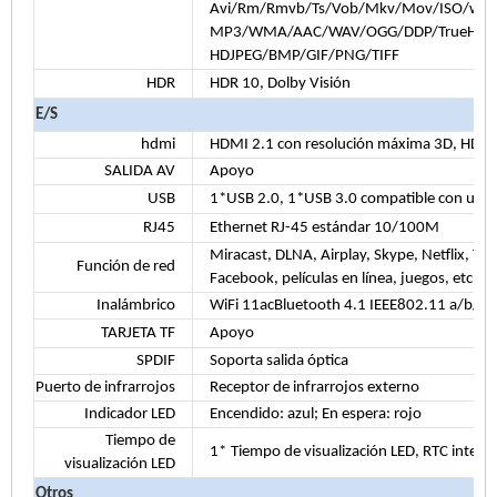
Avi/Rm/Rmvb/Ts/Vob/Mkv/Mov/ISO/wmv
MP3/WMA/AAC/WAV/OGG/DDP/TrueHD/H
HDJPEG/BMP/GIF/PNG/TIFF
HDR
HDR 10, Dolby Visión
E/S
hdmi
HDMI 2.1 con resolución máxima 3D, HDR
SALIDA AV
Apoyo
USB
1*USB 2.0, 1*USB 3.0 compatible con unida
RJ45
Ethernet RJ-45 estándar 10/100M
Miracast, DLNA, Airplay, Skype, Netflix, Twit
Función de red
Facebook, películas en línea, juegos, etc.
Inalámbrico
WiFi 11acBluetooth 4.1 IEEE802.11 a/b/
TARJETA TF
Apoyo
SPDIF
Soporta salida óptica
Puerto de infrarrojos
Receptor de infrarrojos externo
Indicador LED
Encendido: azul; En espera: rojo
Tiempo de
1*
Tiempo de visualización LED, RTC integr
visualización LED
Otros