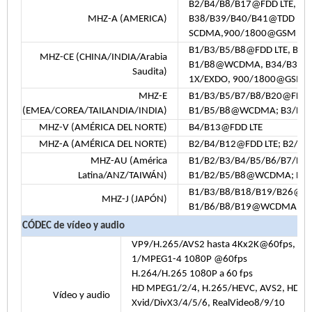
B2/B4/B8/B17@FDD LTE,
MHZ-A (AMERICA)
B38/B39/B40/B41@TDD LT
SCDMA,900/1800@GSM
B1/B3/B5/B8@FDD LTE, B38
MHZ-CE (CHINA/INDIA/Arabia
B1/B8@WCDMA, B34/B39@
Saudita)
1X/EXDO, 900/1800@GSM
MHZ-E
B1/B3/B5/B7/B8/B20@FDD L
(EMEA/COREA/TAILANDIA/INDIA)
B1/B5/B8@WCDMA; B3/B
MHZ-V (AMÉRICA DEL NORTE)
B4/B13@FDD LTE
MHZ-A (AMÉRICA DEL NORTE)
B2/B4/B12@FDD LTE; B2/
MHZ-AU (América
B1/B2/B3/B4/B5/B6/B7/B8/
Latina/ANZ/TAIWÁN)
B1/B2/B5/B8@WCDMA; B2
B1/B3/B8/B18/B19/B26@FDD
MHZ-J (JAPÓN)
B1/B6/B8/B19@WCDMA
CÓDEC de vídeo y audio
VP9/H.265/AVS2 hasta 4Kx2K@60fps, H.2
1/MPEG1-4 1080P @60fps
H.264/H.265 1080P a 60 fps
HD MPEG1/2/4, H.265/HEVC, AVS2, HD A
Vídeo y audio
Xvid/DivX3/4/5/6, RealVideo8/9/10