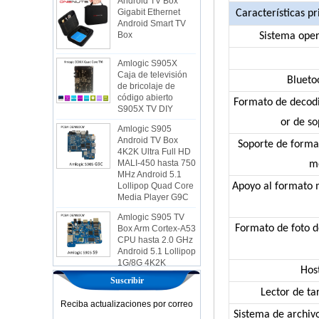
Android Smart TV
Características pr
Box
Sistema oper
Amlogic S905X
Caja de televisión
de bricolaje de
código abierto
Blueto
S905X TV DIY
Formato de decodi
Amlogic S905
Android TV Box
or de so
4K2K Ultra Full HD
MALI-450 hasta 750
Soporte de forma
MHz Android 5.1
m
Lollipop Quad Core
Media Player G9C
Apoyo al formato 
Amlogic S905 TV
Box Arm Cortex-A53
CPU hasta 2.0 GHz
Formato de foto d
Android 5.1 Lollipop
1G/8G 4K2K
Android TV Box
Media Player S9
Hos
Suscribir
Box de TV de
Lector de ta
AMLOGIC S905X
Reciba actualizaciones por correo
más nuevo Android
Sistema de archiv