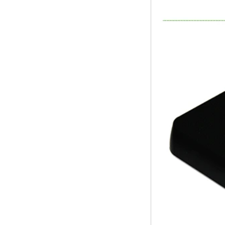
Android 6.0
Marshmallow
Amlogic S905X TV
Box de TV Box Ott
Smart TV Box x96
Android 10
Allwinner Quad
Core H313 Multi-
núcleo G31 GPU
X96Q TV Box