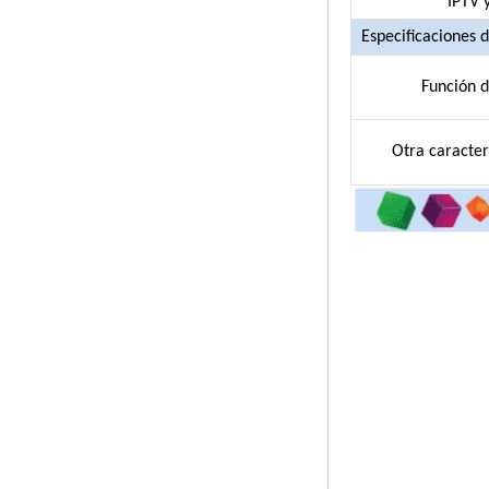
IPTV 
2-in-1 OCTA Core
Streaming Media
Especificaciones 
Player & Game Box
Android TV con
Android 6.0
Función d
Marshmallow 2G
DDR3 16G EMMC
AC Dual Band
Otra caracter
Support Wifi Kodi
YouTube Netflix
Facebook y muchos
más-Onenuts Nut 1
Azul
Android TV Box
Gigabit Ethernet
Android Smart TV
Box
Amlogic S905X
Caja de televisión
de bricolaje de
código abierto
S905X TV DIY
Amlogic S905
Android TV Box
4K2K Ultra Full HD