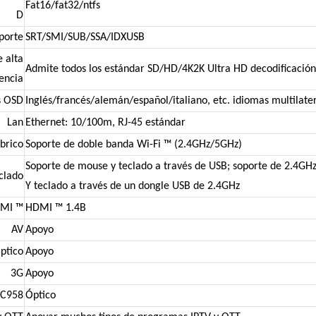
Fat16/fat32/ntfs
D
oporte
SRT/SMI/SUB/SSA/IDXUSB
e alta
Admite todos los estándar SD/HD/4K2K Ultra HD decodificación 
encia
s OSD
Inglés/francés/alemán/español/italiano, etc. idiomas multilate
Lan
Ethernet: 10/100m, RJ-45 estándar
brico
Soporte de doble banda Wi-Fi ™ (2.4GHz/5GHz)
Soporte de mouse y teclado a través de USB; soporte de 2.4GH
clado
Y teclado a través de un dongle USB de 2.4GHz
MI ™
HDMI ™ 1.4B
AV
Apoyo
ptico
Apoyo
3G
Apoyo
EC958
Óptico