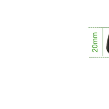
MALI-450 hasta 750
MHz Android 5.1
Lollipop Quad Core
Media Player G9C
Amlogic S905 TV
Box Arm Cortex-A53
CPU hasta 2.0 GHz
Android 5.1 Lollipop
1G/8G 4K2K
Android TV Box
Media Player S9
Box de TV de
AMLOGIC S905X
más nuevo Android
6.0 OS Amlogic
S905X TV Box
Quad Core OTT TV
Box VP9 H.265
Smart TV Box x96
Box de TV Android
con ranura de
tarjeta SIM 3G/4G,
proveedor de
reproductor
multimedia Full HD