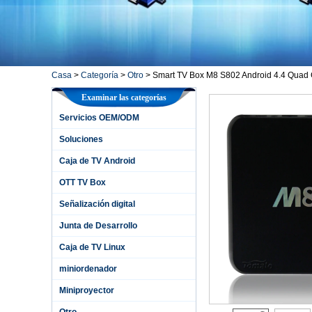
Casa
>
Categoría
>
Otro
>
Smart TV Box M8 S802 Android 4.4 Quad
Examinar las categorías
Servicios OEM/ODM
Soluciones
Caja de TV Android
OTT TV Box
Señalización digital
Junta de Desarrollo
Caja de TV Linux
miniordenador
Miniproyector
Otro