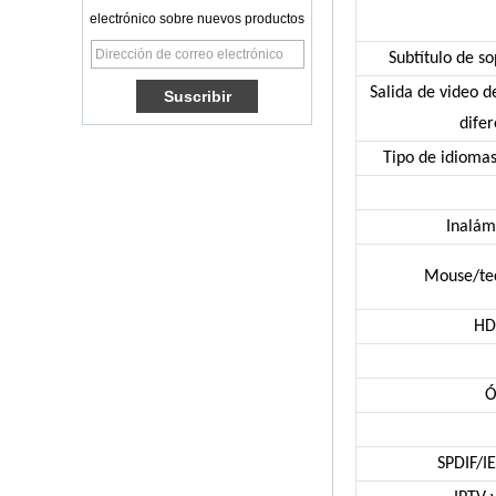
6.0 OS Amlogic
electrónico sobre nuevos productos
S905X TV Box
Quad Core OTT TV
Box VP9 H.265
Subtítulo de s
Smart TV Box x96
Salida de video d
Box de TV Android
con ranura de
difer
tarjeta SIM 3G/4G,
proveedor de
Tipo de idioma
reproductor
multimedia Full HD
Android 6.0
Inalám
Marshmallow
Amlogic S905X TV
Mouse/te
Box de TV Box Ott
Smart TV Box x96
Android 10
HD
Allwinner Quad
Core H313 Multi-
núcleo G31 GPU
Ó
X96Q TV Box
Smart TV Box Ott
Android 4.4 Kikat
TV Box MXQ
SPDIF/I