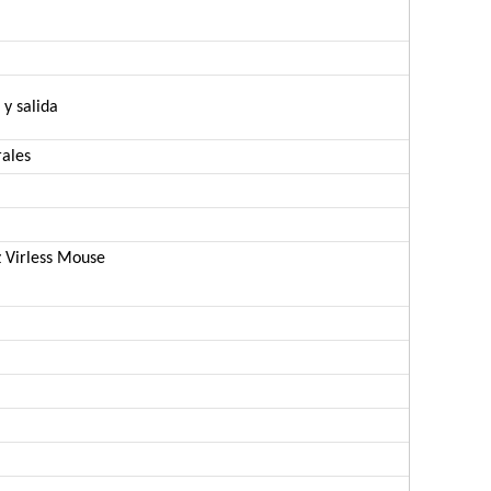
y salida
rales
z Virless Mouse