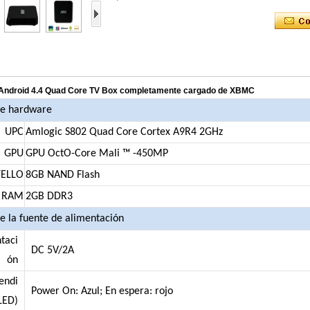
Android 4.4 Quad Core TV Box completamente cargado de XBMC
de hardware
UPC
Amlogic S802 Quad Core Cortex A9R4 2GHz
GPU
GPU OctO-Core Mali ™ -450MP
TELLO
8GB NAND Flash
RAM
2GB DDR3
de la fuente de alimentación
taci
DC 5V/2A
ón
endi
Power On: Azul; En espera: rojo
LED)