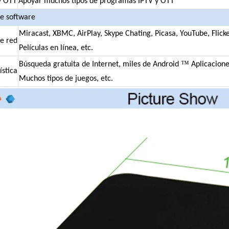
y OTT
Apoyar muchos tipos de programas IPTV y OTT
de software
Miracast, XBMC, AirPlay, Skype Chating, Picasa, YouTube, Flick
e red
Películas en línea, etc.
™
Búsqueda gratuita de Internet, miles de Android
Aplicacione
ística
Muchos tipos de juegos, etc.