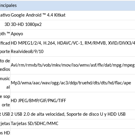
incipales
ativo
Google Android ™ 4.4 Kitkat
3D
3D-HD 1080px2
oth ™
Apoyo
ficad
HD MPEG1/2/4, H.264, HDAVC/VC-1, RM/RMVB, XVID/DIVX3/4
porte
Realvideo8/9/10
to de
Avi/rm/rmvb/ts/vob/mkv/mov/iso/wmv/asf/flv/dat/mpg/mpeg
edios
music
Mp3/wma/aac/wav/ogg/ac3/ddp/truehd/dts/dts/hd/flac/ape
al
e sop
HD JPEG/BMP/GIF/PNG/TIFF
orte
t USB
2 USB 2.0 de alta velocidad, Soporte de disco U y HDD USB
rjetas
Tarjetas SD/SDHC/MMC
os HD