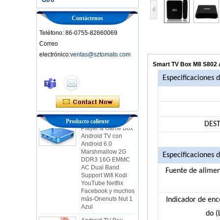
Contáctenos
Teléfono: 86-0755-82660069
Correo
electrónico:
ventas@sztomato.com
Smart TV Box Ott
Smart TV Box M8 S802 
Android 4.4 Kikat
TV Box MXQ
Especificaciones 
2-in-1 OCTA Core
Streaming Media
Player & Game Box
Producto caliente
Android TV con
DES
Android 6.0
Marshmallow 2G
DDR3 16G EMMC
AC Dual Band
Especificaciones 
Support Wifi Kodi
YouTube Netflix
Fuente de alimen
Facebook y muchos
más-Onenuts Nut 1
Azul
Indicador de enc
Android TV Box
do (
Gigabit Ethernet