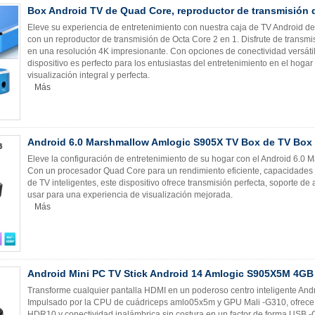
Box Android TV de Quad Core, reproductor de transmisión d
Eleve su experiencia de entretenimiento con nuestra caja de TV Android d
con un reproductor de transmisión de Octa Core 2 en 1. Disfrute de transmi
en una resolución 4K impresionante. Con opciones de conectividad versátiles
dispositivo es perfecto para los entusiastas del entretenimiento en el hog
visualización integral y perfecta.
Más
Android 6.0 Marshmallow Amlogic S905X TV Box de TV Box 
Eleve la configuración de entretenimiento de su hogar con el Android 6.
Con un procesador Quad Core para un rendimiento eficiente, capacidades OT
de TV inteligentes, este dispositivo ofrece transmisión perfecta, soporte de a
usar para una experiencia de visualización mejorada.
Más
Android Mini PC TV Stick Android 14 Amlogic S905X5M 4
Transforme cualquier pantalla HDMI en un poderoso centro inteligente Andr
Impulsado por la CPU de cuádriceps amlo05x5m y GPU Mali -G310, ofrec
HDR10 y conectividad inalámbrica sin costura en un factor de forma USB -C