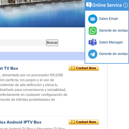
Sales Email
Gerente de ventas
Sales Manager
Gerente de ventas
rt TV Box
HD, alimentado por un procesador RK3288
n perfecta, los juegos y el uso de
ntenido de alta definición y eleva tu
diseñado para conveniencia y versatilidad,
perfectamente en cualquier configuración de
mundo de infinitas posibilidades de
Box Android IPTV Box
der de Android TV Box y Streaming TV Box.