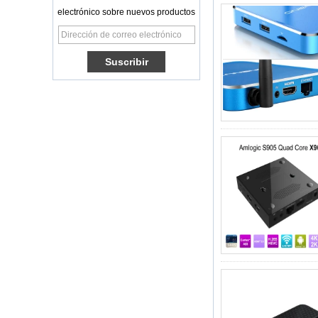
6.0 OS Amlogic
electrónico sobre nuevos productos
S905X TV Box
Quad Core OTT TV
Box VP9 H.265
Smart TV Box x96
Box de TV Android
con ranura de
tarjeta SIM 3G/4G,
proveedor de
reproductor
multimedia Full HD
Android 6.0
Marshmallow
Amlogic S905X TV
Box de TV Box Ott
Smart TV Box x96
Android 10
Allwinner Quad
Core H313 Multi-
núcleo G31 GPU
X96Q TV Box
Smart TV Box Ott
Android 4.4 Kikat
TV Box MXQ