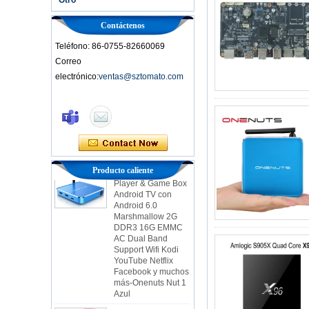
Contáctenos
Teléfono: 86-0755-82660069
Correo
electrónico:
ventas@sztomato.com
Smart TV Box Ott
Android 4.4 Kikat
TV Box MXQ
2-in-1 OCTA Core
Streaming Media
Player & Game Box
Producto caliente
Android TV con
Android 6.0
Marshmallow 2G
DDR3 16G EMMC
AC Dual Band
Support Wifi Kodi
YouTube Netflix
Facebook y muchos
más-Onenuts Nut 1
Azul
Android TV Box