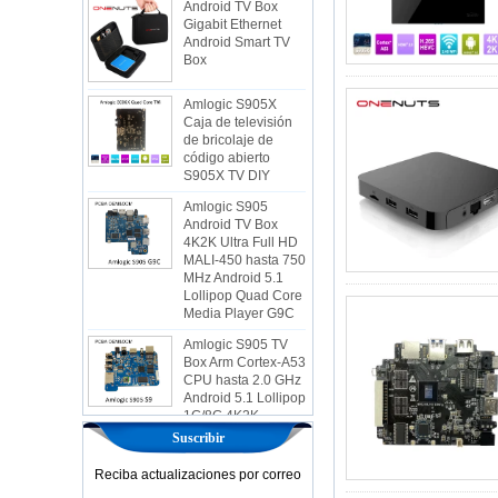
Gigabit Ethernet
Android Smart TV
Box
Amlogic S905X
Caja de televisión
de bricolaje de
código abierto
S905X TV DIY
Amlogic S905
Android TV Box
4K2K Ultra Full HD
MALI-450 hasta 750
MHz Android 5.1
Lollipop Quad Core
Media Player G9C
Amlogic S905 TV
Box Arm Cortex-A53
CPU hasta 2.0 GHz
Android 5.1 Lollipop
1G/8G 4K2K
Android TV Box
Media Player S9
Suscribir
Box de TV de
Reciba actualizaciones por correo
AMLOGIC S905X
más nuevo Android