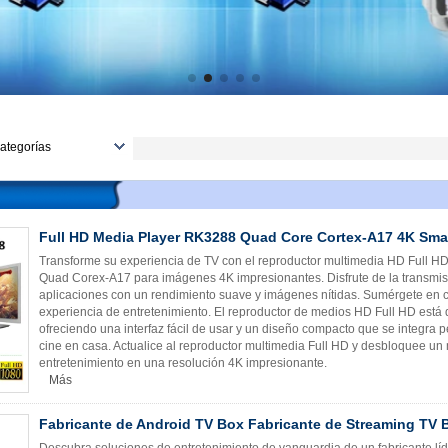
ategorías
ervicios OEM/ODM
oluciones
aja de TV Android
Full HD Media Player RK3288 Quad Core Cortex-A17 4K Sma
TT TV Box
Transforme su experiencia de TV con el reproductor multimedia HD Full 
eñalización digital
Quad Corex-A17 para imágenes 4K impresionantes. Disfrute de la transmisió
aplicaciones con un rendimiento suave y imágenes nítidas. Sumérgete en co
unta de Desarrollo
experiencia de entretenimiento. El reproductor de medios HD Full HD está 
aja de TV Linux
ofreciendo una interfaz fácil de usar y un diseño compacto que se integra 
cine en casa. Actualice al reproductor multimedia Full HD y desbloquee un 
iniordenador
entretenimiento en una resolución 4K impresionante.
iniproyector
Más
tro
Fabricante de Android TV Box Fabricante de Streaming TV 
Descubra soluciones de entretenimiento de vanguardia de un fabricante lí