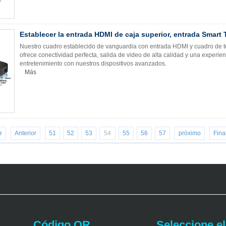
Establecer la entrada HDMI de caja superior, entrada Smart
Nuestro cuadro establecido de vanguardia con entrada HDMI y cuadro de te
ofrece conectividad perfecta, salida de video de alta calidad y una experien
entretenimiento con nuestros dispositivos avanzados.
Más
r
Anterior
51
52
53
54
55
56
57
próximo
Fina
Código QR
Seleccione el