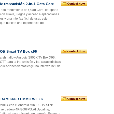
e transmisión 2-in-1 Octa Core
e alto rendimiento de Quad Core, equipado
sión suave, juegos y acceso a aplicaciones
 y una interfaz fácil de usar, este
ar que buscan una experiencia de
Ott Smart TV Box x96
0 Marshmallow Amlogic S905X TV Box X96.
T para la transmisión y las características
plicaciones versátiles y una interfaz fácil de
GB RAM 64GB EMMC WiFi 6
oid14 con el Android Mini PC TV Stick.
e verdadero 4K@60FPS, AI Upcaling,
 silencioso y eficiente en energía. Expanda