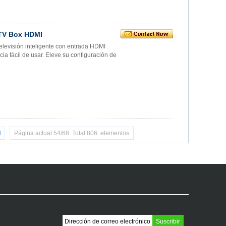
 TV Box HDMI
levisión inteligente con entrada HDMI
cia fácil de usar. Eleve su configuración de
l
Página actual:54/68 Total 806 elementos