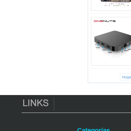
4K2K Ultra Full HD
MALI-450 hasta 750
MHz Android 5.1
Lollipop Quad Core
Media Player G9C
Amlogic S905 TV
Box Arm Cortex-A53
CPU hasta 2.0 GHz
Android 5.1 Lollipop
1G/8G 4K2K
Android TV Box
Media Player S9
Box de TV de
AMLOGIC S905X
más nuevo Android
Hoga
6.0 OS Amlogic
S905X TV Box
Quad Core OTT TV
Box VP9 H.265
Smart TV Box x96
Box de TV Android
con ranura de
tarjeta SIM 3G/4G,
proveedor de
reproductor
Categorías
multimedia Full HD