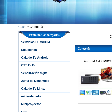
Casa
>
Categoría
Examinar las categorías
C
Servicios OEM/ODM
S
Categoría
S
Soluciones
C
Caja de TV Android
O
OTT TV Box
S
Señalización digital
J
Junta de Desarrollo
C
m
Caja de TV Linux
M
miniordenador
O
Miniproyector
Otro