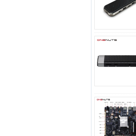
2-in-1 OCTA Core
Streaming Media
Player & Game Box
Android TV con
Android 6.0
Marshmallow 2G
DDR3 16G EMMC
AC Dual Band
Support Wifi Kodi
YouTube Netflix
Facebook y muchos
más-Onenuts Nut 1
Azul
Android TV Box
Gigabit Ethernet
Android Smart TV
Box
Amlogic S905X
Caja de televisión
de bricolaje de
código abierto
S905X TV DIY
Amlogic S905
Android TV Box