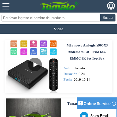
Buscar
Video
Más nuevo Amlogic S905X3
Android 9.0 4G RAM 64G
EMMC 8K Set Top Box
Autor
Tomato
Duración
0.24
Fecha
2019-10-14
Tomato Android Smart TV
Box logo
Sales Email