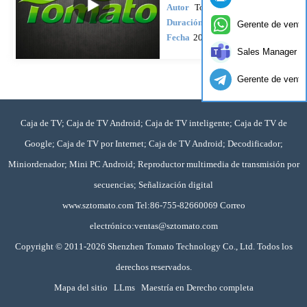
Autor
Tomato
Duración
0.08
Gerente de venta
Fecha
2014-10-17
Sales Manager
Gerente de venta
Caja de TV; Caja de TV Android; Caja de TV inteligente; Caja de TV de
Google; Caja de TV por Internet; Caja de TV Android; Decodificador;
Miniordenador; Mini PC Android; Reproductor multimedia de transmisión por
secuencias; Señalización digital
www.sztomato.com
Tel:86-755-82660069 Correo
electrónico:
ventas@sztomato.com
Copyright © 2011-2026 Shenzhen Tomato Technology Co., Ltd. Todos los
derechos reservados.
Mapa del sitio
LLms
Maestría en Derecho completa