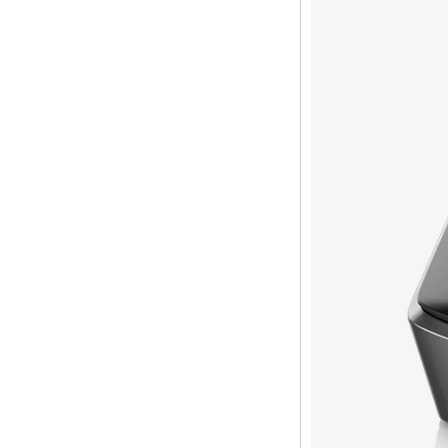
2 en 1 octa core
streaming media
play & jeu Android
tv box with Android
6.0 Marshmallow
2G DDR3 16G
EMMC double
bande AC WiFi
Support Kodi
Youtube Netflix
Facebook et bien
d'autres - Onenuts
Nut 1 Bleu
Android TV Box
Gigabit Ethernet
Android Smart TV
Box
Amlogic S905X
Quad Core
Development Board
Open Source DIY
TV Box
Amlogic S905
Android TV Box