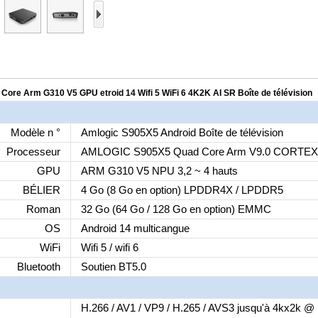
re Arm G310 V5 GPU etroid 14 Wifi 5 WiFi 6 4K2K AI SR Boîte de télévision
Modèle n °
Amlogic S905X5 Android Boîte de télévision
Processeur
AMLOGIC S905X5 Quad Core Arm V9.0 CORTEX
GPU
ARM G310 V5 NPU 3,2 ~ 4 hauts
BÉLIER
4 Go (8 Go en option) LPDDR4X / LPDDR5
Roman
32 Go (64 Go / 128 Go en option) EMMC
OS
Android 14 multicangue
WiFi
Wifi 5 / wifi 6
Bluetooth
Soutien BT5.0
H.266 / AV1 / VP9 / H.265 / AVS3 jusqu'à 4kx2k @