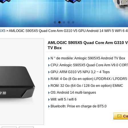
5X5
>
AMLOGIC S905X5 Quad Core Arm G310 V5 GPU Android 14 WiFi 5 WiFi 6 4
AMLOGIC S905X5 Quad Core Arm G310 V5 
TV Box
N ° de modèle: Amlogic S905X5 Android TV Box
CPU: Amlogic S905X5 Quad Core Arm V9.0 CO
GPU: ARM G310 V5 NPU 3,2 ~ 4 Tops
RAM: 4 Go (8 Go en option) LPDDR4X / LPDDR5
ROM: 32 Go (64 Go / 128 Go en option) EMMC
OS: Android 14 multi-langues
Wifi: wifi 5 / wifi 6
Bluetooth: Prise en charge de BT5.0