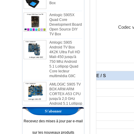
Amlogic S905X
Quad Core
Development Board
Open Source DIY
TV Box
Codec v
Amlogic S905
Android TV Box
4K2K Ultra Full HD
Mali-450 jusqu'à
750 Mhz Android
5.1 Lollipop Quad
Core lecteur
multimédia G9C
E / S
AMLOGIC S905 TV
BOX ARM ARM
CORTEX-A53 CPU
jusqu'à 2,0 GHz
Android 5.1 Lollipop
1G / 8G 4K2K
Android TV Box
Player S9
S\'abonner
NOUVEAU
Recevez des mises à jour par e-mail
AMLOGIC S905X
TV BOX Android 6.0
sur les nouveaux produits
OS AMLOGIC