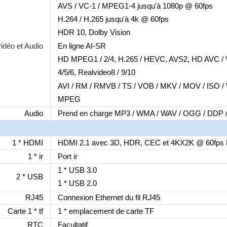
AVS / VC-1 / MPEG1-4 jusqu'à 1080p @ 60fps
H.264 / H.265 jusqu'à 4k @ 60fps
HDR 10, Dolby Vision
idéo et Audio
En ligne AI-SR
HD MPEG1 / 2/4, H.265 / HEVC, AVS2, HD AVC / 
4/5/6, Realvideo8 / 9/10
AVI / RM / RMVB / TS / VOB / MKV / MOV / ISO /
MPEG
Audio
Prend en charge MP3 / WMA / WAV / OGG / DDP 
1 * HDMI
HDMI 2.1 avec 3D, HDR, CEC et 4KX2K @ 60fps 
1 * ir
Port ir
1 * USB 3.0
2 * USB
1 * USB 2.0
RJ45
Connexion Ethernet du fil RJ45
Carte 1 * tf
1 * emplacement de carte TF
RTC
Facultatif