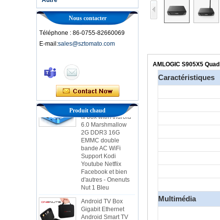
Nous contacter
Téléphone : 86-0755-82660069
E-mail:
sales@sztomato.com
Smart TV Box Ott
Android 4.4 Kikat
TV Box MXQ
AMLOGIC S905X5 Quad Co
Caractéristiques
2 en 1 octa core
streaming media
play & jeu Android
tv box with Android
Produit chaud
6.0 Marshmallow
2G DDR3 16G
EMMC double
bande AC WiFi
Support Kodi
Youtube Netflix
Facebook et bien
d'autres - Onenuts
Nut 1 Bleu
Android TV Box
Gigabit Ethernet
Multimédia
Android Smart TV
Box