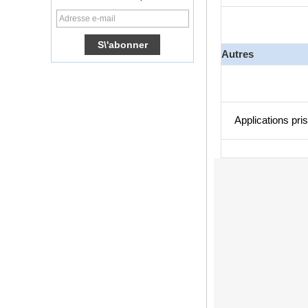
S905X TV Box
Quad Core Ott TV
Box VP9 H.265
Smart TV Box X96
Autres
Android TV Box
avec emplacement
de carte SIM 3G /
4G, fournisseur de
lecteur multimédia
HD complet
Applications pri
Android 6.0
Marshmallow
Amlogic S905X TV
Box Quad Core TV
Box Ott Smart TV
Box X96
Android 10
Allwinner Quad
Core H313 Multi-
core G31 GPU
X96Q TV Box
Smart TV Box Ott
Android 4.4 Kikat
TV Box MXQ