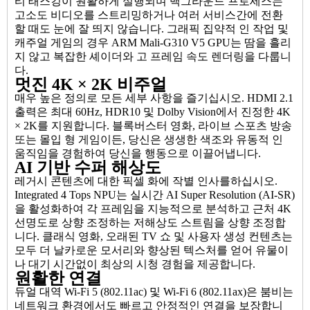
티 태스킹이 원활하게 실행되며 백그라운드 프로세스는
고소도 비디오를 스트리밍하거나 여러 서비스간에 전환
할 때도 눈에 잘 띄지 않습니다. 그래픽 집약적 인 작업 및
캐주얼 게임의 경우 ARM Mali-G310 V5 GPU는 땀을 흘리
지 않고 복잡한 셰이더와 고 프레임 속도 렌더링을 다룹니
다.
멋진 4K × 2K 비주얼
매우 높은 정의로 모든 세부 사항을 즐기십시오. HDMI 2.1
출력은 최대 60Hz, HDR10 및 Dolby Vision에서 진정한 4K
× 2K를 지원합니다. 블록버스터 영화, 라이브 스포츠 방송
또는 몰입 형 게임이든, 당신은 생생한 색조와 유동적 인
움직임을 경험하여 당신을 행동으로 이끌어냅니다.
AI 기반 수퍼 해상도
레거시 콘텐츠에 대한 픽셀 화에 작별 인사를하십시오.
Integrated 4 Tops NPU는 실시간 AI Super Resolution (AI-SR)
을 활성화하여 각 프레임을 지능적으로 분석하고 근처 4K
선명도로 상향 조정하는 저해상도 스트림을 상향 조정합
니다. 클래식 영화, 오래된 TV 쇼 및 사용자 생성 컨텐츠는
모두 더 날카로운 모서리와 향상된 텍스처를 얻어 유물이
나 대기 시간없이 최상의 시청 경험을 제공합니다.
원활한 연결
듀얼 대역 Wi-Fi 5 (802.11ac) 및 Wi-Fi 6 (802.11ax)은 붐비는
네트워크 환경에서도 빠르고 안정적인 연결을 보장합니