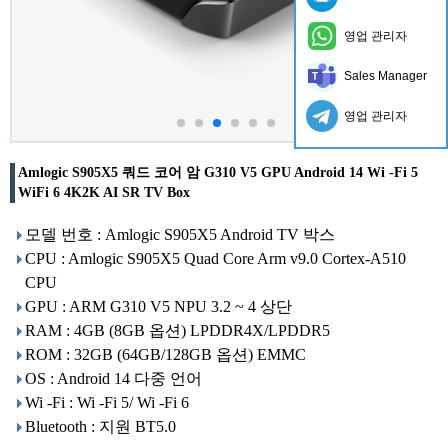
영업 관리자
Sales Manager
영업 관리자
Amlogic S905X5 쿼드 코어 암 G310 V5 GPU Android 14 Wi -Fi 5
WiFi 6 4K2K AI SR TV Box
모델 번호 : Amlogic S905X5 Android TV 박스
CPU : Amlogic S905X5 Quad Core Arm v9.0 Cortex-A510
CPU
GPU : ARM G310 V5 NPU 3.2 ~ 4 상단
RAM : 4GB (8GB 옵션) LPDDR4X/LPDDR5
ROM : 32GB (64GB/128GB 옵션) EMMC
OS : Android 14 다중 언어
Wi -Fi : Wi -Fi 5/ Wi -Fi 6
Bluetooth : 지원 BT5.0