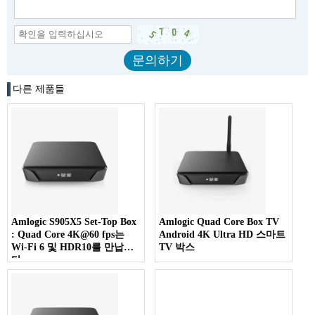
다른 제품들
Amlogic S905X5 Set-Top Box
Amlogic Quad Core Box TV
: Quad Core 4K@60 fps는
Android 4K Ultra HD 스마트
Wi-Fi 6 및 HDR10를 만납니
TV 박스
다.