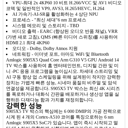
VPU-최대 2x 4KP60 10 비트 H.266/VCC 및 AV1 비디오
코덱 및 일반적인 VP9, ​​AVS3, H.265/HEVC, H.264
AI 가속기-AI-SR을 활성화하는 4 상단 NPU
프로세스 - "최신 세대"6 nm 프로세스
시스템 메모리 및 스토리지 - TBD
비디오 출력 - EARC (향상된 오디오 반품 채널), VRR
(가변 새로 고침), QMS (빠른 미디어 스위칭)를 사용하여
HDMI 2.1 최대 4KP60
오디오 - Dolby, Dolby Atmos 지원
네트워킹 - 이더넷 포트, 아마도 WiFi 및 Bluetooth
Amlogic S905X5 Quad Core Arm G310 V5 GPU Android 14
TV 박스를 사용하여 홈 엔터테인먼트, 디지털 간판 및 미
니 -PC 응용 프로그램을 높이십시오. 차세대 스트리밍 및
AI 구동 향상 업 스케일링을 위해 설계된이 작지만 강력한
장치는 가볍게 빠른 성능, 시네마 품질의 비주얼 및 암석
연결성을 제공합니다. S905X5 TV 박스는 최신 4K 시리즈
를 폭로하거나 대화식 간판을 배포하거나 생산성 앱을 실
행하든 다재다능 함과 가치를 재정의합니다.
강력한 성능
S905X5 TV 박스의 핵심에는 6 000 DMIP의 가공 전력으로
시계 된 4 개의 Cortex-A510 코어를 특징으로하는 6 nm
Amlogic S905X5 SoC가 있습니다. 앱이 즉시 시작되고 멀