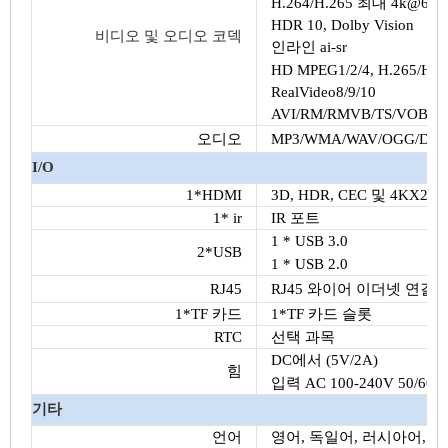
H.264/H.265 최대 4k@60f
HDR 10, Dolby Vision
비디오 및 오디오 코덱
인라인 ai-sr
HD MPEG1/2/4, H.265/HE
RealVideo8/9/10
AVI/RM/RMVB/TS/VOB/M
오디오
MP3/WMA/WAV/OGG/DD
I/O
1*HDMI
3D, HDR, CEC 및 4KX2
1* ir
IR 포트
1 * USB 3.0
2*USB
1 * USB 2.0
RJ45
RJ45 와이어 이더넷 연결
1*TF 카드
1*TF 카드 슬롯
RTC
선택 과목
DC에서 (5V/2A)
힘
입력 AC 100-240V 50/60H
기타
언어
영어, 독일어, 러시아어, 프