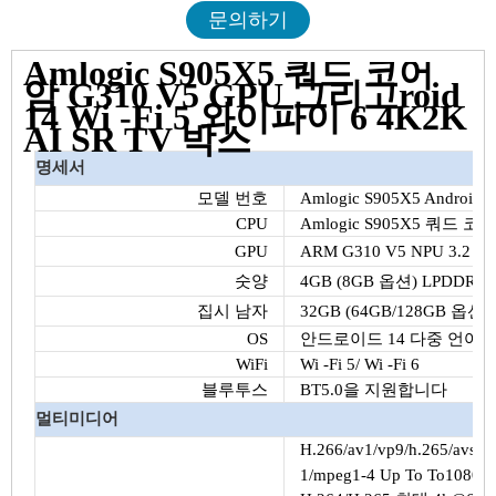
문의하기
Amlogic S905X5 쿼드 코어
암 G310 V5 GPU 그리고roid
14 Wi -Fi 5 와이파이 6 4K2K
AI SR TV 박스
명세서
모델 번호
Amlogic S905X5 Android
CPU
Amlogic S905X5 쿼드 코어
GPU
ARM G310 V5 NPU 3.2 ~
숫양
4GB (8GB 옵션) LPDDR4
집시 남자
32GB (64GB/128GB 옵션)
OS
안드로이드 14 다중 언어
WiFi
Wi -Fi 5/ Wi -Fi 6
블루투스
BT5.0을 지원합니다
멀티미디어
H.266/av1/vp9/h.265/avs
1/mpeg1-4 Up To To1080p