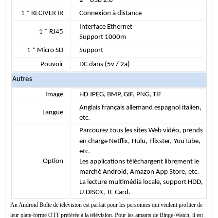
2 * USB 2.0
1 * RECIVER IR
Connexion à distance
Interface Ethernet
1 * RJ45
Support 1000m
1 * Micro SD
Support
Pouvoir
DC dans (5v / 2a)
Autres
Image
HD JPEG, BMP, GIF, PNG, TIF
Anglais français allemand espagnol italien,
Langue
etc.
Parcourez tous les sites Web vidéo, prends
en charge Netflix,
Hulu,
Flixster,
YouTube,
etc.
Option
Les applications téléchargent librement le
marché Android, Amazon App Store, etc.
La lecture multimédia locale, support HDD,
U DISCK, TF Card.
An
Android Boîte de télévision
est parfait pour les personnes qui veulent profiter de
leur plate-forme OTT préférée à la télévision. Pour les amants de Binge-Watch, il est