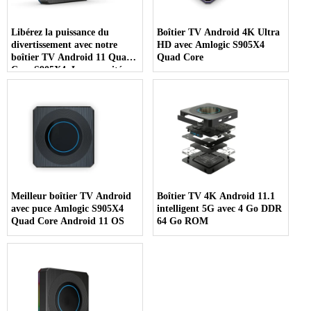
Libérez la puissance du
Boîtier TV Android 4K Ultra
divertissement avec notre
HD avec Amlogic S905X4
boîtier TV Android 11 Quad-
Quad Core
Core S905X4. Les capacités
double WiFi, HD et 8K
redéfinissent votre expérience
TV. Passez dès aujourd'hui au
futur des boîtiers TV
Meilleur boîtier TV Android
Boîtier TV 4K Android 11.1
avec puce Amlogic S905X4
intelligent 5G avec 4 Go DDR
Quad Core Android 11 OS
64 Go ROM