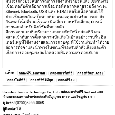
มั่นใจได้ถึงประสบการณ์การใช้งานที่ราบรื่นและใช้งานง่าย
เชื่อมต่อกับตัวเลือกการเชื่อมต่อที่หลากหลายรวมถึง Wi-Fi,
Ethernet, Bluetooth, USB และ HDMI สตรีมเนื้อหาแบบไร้
สายเชื่อมต่อกับเครือข่ายที่บ้านของคุณสำหรับการเข้าถึง
อินเทอร์เน็ตที่รวดเร็วและมีเสถียรภาพหรือเสียบอุปกรณ์
ภายนอกสำหรับฟังก์ชั่นที่ขยายตัว
มีการออกแบบที่เพรียวบางและกะทัดรัดนี่
กล่องทีวี
ผสม
ผสานเข้ากับการตั้งค่าความบันเทิงในบ้านอย่างราบรื่น อิน
เทอร์เฟซที่ใช้งานง่ายและการควบคุมที่ใช้งานง่ายทำให้ง่าย
ต่อการตั้งค่าและนำทางในขณะที่รองรับคำสั่งเสียงและตัว
เลือกการควบคุมระยะไกลช่วยเพิ่มความสะดวกสบาย
แท็ก:
กล่องทีวีแอนดรอย
กล่องสมาร์ททีวี
กล่องทีวีแอนดรอย
กล่องโอทีทีวี
กล่องทีวีที่ดีที่สุด
กล่องทีวี 4K
Shenzhen Tomato Technology Co., Ltd - กล่องสมาร์ททีวี Android แบบ
กำหนดเองเฉพาะสำหรับกล่องรับสัญญาณ IPTV และโซลูชัน OTT
พูด:
+86(0755)8266-0069
ผู้ติดต่อ:
โจ้