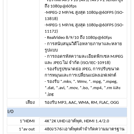
-โปรไฟล์ AVS-P16 (AVS) /AVS-P2 Jizhun สูง
ถึง 1080p@60fps
-MPEG-2 MP/HL สูงสุด 1080p@60FPS (ISO-
13818)
-MPEG-1 MP/HL สูงสุด 1080p@60FPS (ISO-
11172)
- RealVideo 8/9/10 ถึง 1080p@60fps
- การสนับสนุนวิดีโอหลายภาษาและหลาย
รูปแบบ
- การถอดรหัสความละเอียดพิกเซล MJPEG
และ JPEG ไม่ จำกัด (ISO/IEC-10918)
- รองรับรูปขนาดย่อ JPEG, การปรับขนาด
การหมุนและการเปลี่ยนแปลงเอฟเฟกต์
- รองรับ *.mkv, *. Wmv, *. mpg, *.mpeg,
*.dat, *.avi, *.mov, *.iso, *.mp4, *.rm และ
*.jpg
เสียง
รองรับ MP3, AAC, WMA, RM, FLAC, OGG
I/O
1*HDMI
4K*2K UHD เอาต์พุต, HDMI 1.4/2.0
1*av out
480i/576i เอาต์พุตคำจำกัดความมาตรฐาน