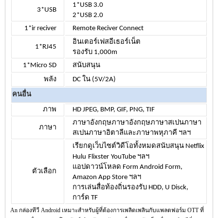
1*USB 3.0
3*USB
2*USB 2.0
1*ir reciver
Remote Reciver Connect
อินเตอร์เฟสอีเธอร์เน็ต
1*RJ45
รองรับ 1,000m
1*Micro SD
สนับสนุน
พลัง
DC ใน (5V/2A)
คนอื่น
ภาพ
HD JPEG, BMP, GIF, PNG, TIF
ภาษาอังกฤษภาษาอังกฤษภาษาสเปนภาษา
ภาษา
สเปนภาษาอิตาลีและภาษาพหุภาคี ฯลฯ
เรียกดูเว็บไซต์วิดีโอทั้งหมดสนับสนุน Netflix
Hulu
Flixster
YouTube ฯลฯ
แอปดาวน์โหลด Form Android Form,
ตัวเลือก
Amazon App Store ฯลฯ
การเล่นสื่อท้องถิ่นรองรับ HDD, U Disck,
การ์ด TF
An
กล่องทีวี Android
เหมาะสำหรับผู้ที่ต้องการเพลิดเพลินกับแพลตฟอร์ม OTT ที่