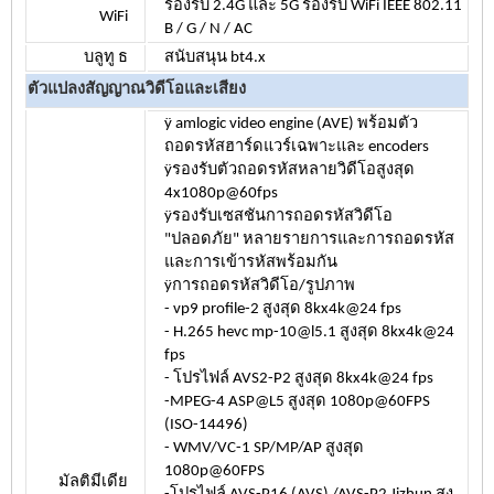
รองรับ 2.4G และ 5G รองรับ WiFi IEEE 802.11
WiFi
B / G / N / AC
บลูทู ธ
สนับสนุน bt4.x
ตัวแปลงสัญญาณวิดีโอและเสียง
ÿ amlogic video engine (AVE) พร้อมตัว
ถอดรหัสฮาร์ดแวร์เฉพาะและ encoders
ÿรองรับตัวถอดรหัสหลายวิดีโอสูงสุด
4x1080p@60fps
ÿรองรับเซสชันการถอดรหัสวิดีโอ
"ปลอดภัย" หลายรายการและการถอดรหัส
และการเข้ารหัสพร้อมกัน
ÿการถอดรหัสวิดีโอ/รูปภาพ
- vp9 profile-2 สูงสุด 8kx4k@24 fps
- H.265 hevc mp-10@l5.1 สูงสุด 8kx4k@24
fps
- โปรไฟล์ AVS2-P2 สูงสุด 8kx4k@24 fps
-MPEG-4 ASP@L5 สูงสุด 1080p@60FPS
(ISO-14496)
- WMV/VC-1 SP/MP/AP สูงสุด
1080p@60FPS
มัลติมีเดีย