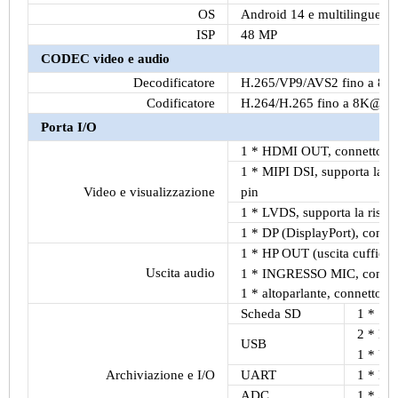
OS
Android 14 e multilingue
ISP
48 MP
CODEC video e audio
Decodificatore
H.265/VP9/AVS2 fino a 8K
Codificatore
H.264/H.265 fino a 8K@30
Porta I/O
1 * HDMI OUT, connettore H
1 * MIPI DSI, supporta la r
pin
Video e visualizzazione
1 * LVDS, supporta la riso
1 * DP (DisplayPort), cond
1 * HP OUT (uscita cuffie),
Uscita audio
1 * INGRESSO MIC, connet
1 * altoparlante, connettore
Scheda SD
1 * Sl
2 * HOS
USB
1 * USB
Archiviazione e I/O
UART
1 * Deb
ADC
1 * ADC