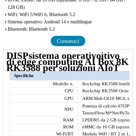
128 GB)
WiFi: WiFi 5/WiFi 6, Bluetooth 5.2
Sistema operativo: Android 14 e multilingue
Bluetooth: Bluetooth 5.2
Contattaci
DISPsistema operativoitivo
di edge computing AI Box 8K
RK3588 per soluzioni AIoT
Specifiche
Modello n.
Rockchip RK3588 Intellige
CPU
Rockchip RK3588 Octa-Cor
GPU
ARM Mali-G610 MC4, suppor
Potenza di calcolo 6TOPS, 
NPU
TensorFlow/M*Net/PyTorch
RAM
LPDDR5 da 2 GB (opzional
ROM
eMMC da 16 GB (opzionale
Wi-Fi/BT
Modulo WiFi / BT 2 in 1, su