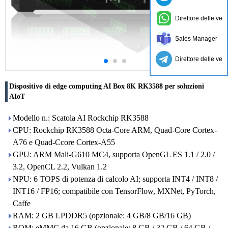
Direttore delle ven
Sales Manager
Direttore delle ven
Dispositivo di edge computing AI Box 8K RK3588 per soluzioni
AIoT
Modello n.: Scatola AI Rockchip RK3588
CPU: Rockchip RK3588 Octa-Core ARM, Quad-Core Cortex-
A76 e Quad-Ccore Cortex-A55
GPU: ARM Mali-G610 MC4, supporta OpenGL ES 1.1 / 2.0 /
3.2, OpenCL 2.2, Vulkan 1.2
NPU: 6 TOPS di potenza di calcolo AI; supporta INT4 / INT8 /
INT16 / FP16; compatibile con TensorFlow, MXNet, PyTorch,
Caffe
RAM: 2 GB LPDDR5 (opzionale: 4 GB/8 GB/16 GB)
ROM: eMMC da 16 GB (opzionale: 8 GB / 32 GB / 64 GB /