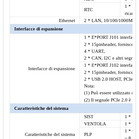
1 * E*R
RTC
ricarica
Ethernet
2 * LAN, 10/100/1000M adat
Interfacce di espansione
1 * E*PORT J101 interfacci
2 * 15pinheader, fornisce
4 * UART,
2 * CAN, I2C e altri segnali
1 * E*PORT J102 interfacci
Interfacce di espansione
2 * 15pinheader, fornisce
2 * USB 2.0 HOST, PCIe 2.0,
Nota:
(1) Può essere utilizzato con
(2) Il segnale PCIe 2.0 è mu
Caratteristiche del sistema
SIST
1 * SYS
VENTOLA
1 * VE
1 * Cir
Caratteristiche del sistema
PLP
~ 8 s