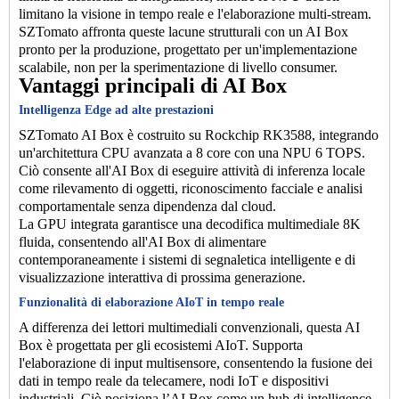
limitano la visione in tempo reale e l'elaborazione multi-stream.
SZTomato affronta queste lacune strutturali con un AI Box
pronto per la produzione, progettato per un'implementazione
scalabile, non per la sperimentazione di livello consumer.
Vantaggi principali di AI Box
Intelligenza Edge ad alte prestazioni
SZTomato AI Box è costruito su Rockchip RK3588, integrando
un'architettura CPU avanzata a 8 core con una NPU 6 TOPS.
Ciò consente all'AI Box di eseguire attività di inferenza locale
come rilevamento di oggetti, riconoscimento facciale e analisi
comportamentale senza dipendenza dal cloud.
La GPU integrata garantisce una decodifica multimediale 8K
fluida, consentendo all'AI Box di alimentare
contemporaneamente i sistemi di segnaletica intelligente e di
visualizzazione interattiva di prossima generazione.
Funzionalità di elaborazione AIoT in tempo reale
A differenza dei lettori multimediali convenzionali, questa AI
Box è progettata per gli ecosistemi AIoT. Supporta
l'elaborazione di input multisensore, consentendo la fusione dei
dati in tempo reale da telecamere, nodi IoT e dispositivi
industriali. Ciò posiziona l’AI Box come un hub di intelligence