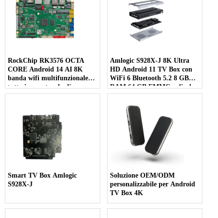
RockChip RK3576 OCTA
Amlogic S928X-J 8K Ultra
CORE Android 14 AI 8K
HD Android 11 TV Box con
banda wifi multifunzionale
WiFi 6 Bluetooth 5.2 8 GB
tutto in una tavola di
RAM 64 GB EMMC e display
controllo
multi-schermo 7 in 1
Smart TV Box Amlogic
Soluzione OEM/ODM
S928X-J
personalizzabile per Android
TV Box 4K