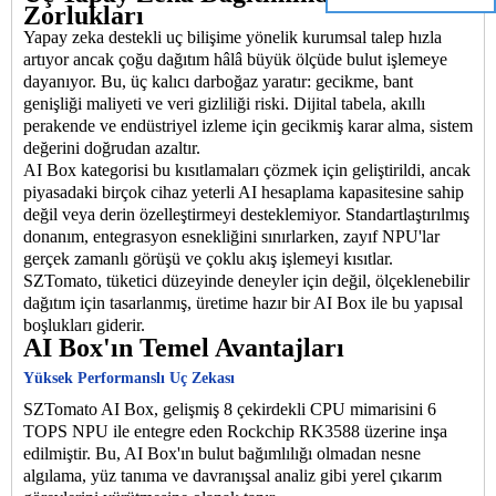
Zorlukları
Yapay zeka destekli uç bilişime yönelik kurumsal talep hızla
artıyor ancak çoğu dağıtım hâlâ büyük ölçüde bulut işlemeye
dayanıyor. Bu, üç kalıcı darboğaz yaratır: gecikme, bant
genişliği maliyeti ve veri gizliliği riski. Dijital tabela, akıllı
perakende ve endüstriyel izleme için gecikmiş karar alma, sistem
değerini doğrudan azaltır.
AI Box kategorisi bu kısıtlamaları çözmek için geliştirildi, ancak
piyasadaki birçok cihaz yeterli AI hesaplama kapasitesine sahip
değil veya derin özelleştirmeyi desteklemiyor. Standartlaştırılmış
donanım, entegrasyon esnekliğini sınırlarken, zayıf NPU'lar
gerçek zamanlı görüşü ve çoklu akış işlemeyi kısıtlar.
SZTomato, tüketici düzeyinde deneyler için değil, ölçeklenebilir
dağıtım için tasarlanmış, üretime hazır bir AI Box ile bu yapısal
boşlukları giderir.
AI Box'ın Temel Avantajları
Yüksek Performanslı Uç Zekası
SZTomato AI Box, gelişmiş 8 çekirdekli CPU mimarisini 6
TOPS NPU ile entegre eden Rockchip RK3588 üzerine inşa
edilmiştir. Bu, AI Box'ın bulut bağımlılığı olmadan nesne
algılama, yüz tanıma ve davranışsal analiz gibi yerel çıkarım