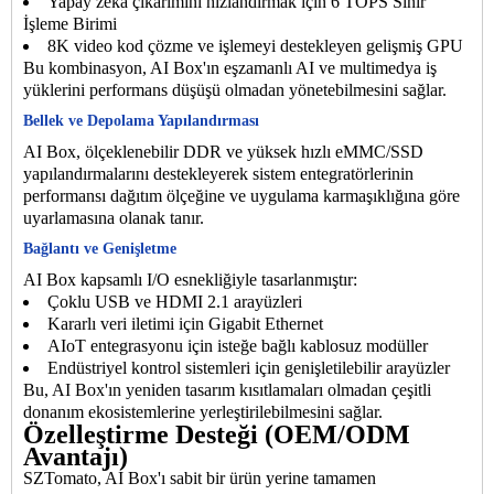
Yapay zeka çıkarımını hızlandırmak için 6 TOPS Sinir
İşleme Birimi
8K video kod çözme ve işlemeyi destekleyen gelişmiş GPU
Bu kombinasyon, AI Box'ın eşzamanlı AI ve multimedya iş
yüklerini performans düşüşü olmadan yönetebilmesini sağlar.
Bellek ve Depolama Yapılandırması
AI Box, ölçeklenebilir DDR ve yüksek hızlı eMMC/SSD
yapılandırmalarını destekleyerek sistem entegratörlerinin
performansı dağıtım ölçeğine ve uygulama karmaşıklığına göre
uyarlamasına olanak tanır.
Bağlantı ve Genişletme
AI Box kapsamlı I/O esnekliğiyle tasarlanmıştır:
Çoklu USB ve HDMI 2.1 arayüzleri
Kararlı veri iletimi için Gigabit Ethernet
AIoT entegrasyonu için isteğe bağlı kablosuz modüller
Endüstriyel kontrol sistemleri için genişletilebilir arayüzler
Bu, AI Box'ın yeniden tasarım kısıtlamaları olmadan çeşitli
donanım ekosistemlerine yerleştirilebilmesini sağlar.
Özelleştirme Desteği (OEM/ODM
Avantajı)
SZTomato, AI Box'ı sabit bir ürün yerine tamamen