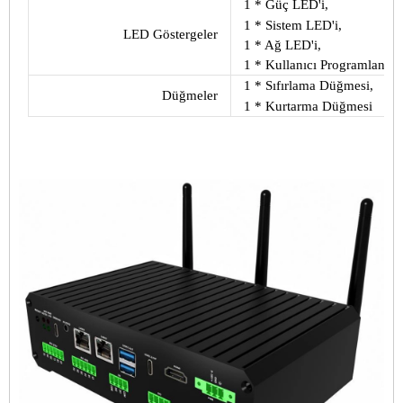
1 * Güç LED'i,
1 * Sistem LED'i,
LED Göstergeler
1 * Ağ LED'i,
1 * Kullanıcı Programlanabi
1 * Sıfırlama Düğmesi,
Düğmeler
1 * Kurtarma Düğmesi