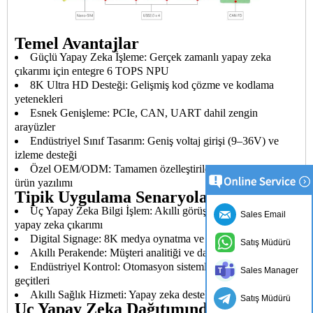
Temel Avantajlar
Güçlü Yapay Zeka İşleme: Gerçek zamanlı yapay zeka
çıkarımı için entegre 6 TOPS NPU
8K Ultra HD Desteği: Gelişmiş kod çözme ve kodlama
yetenekleri
Esnek Genişleme: PCIe, CAN, UART dahil zengin
arayüzler
Endüstriyel Sınıf Tasarım: Geniş voltaj girişi (9–36V) ve
izleme desteği
Özel OEM/ODM: Tamamen özelleştirilebilir donanım ve
ürün yazılımı
Tipik Uygulama Senaryoları
Uç Yapay Zeka Bilgi İşlem: Akıllı görüş, nesne algılama,
Sales Email
yapay zeka çıkarımı
Digital Signage: 8K medya oynatma ve uzaktan yönetim
Satış Müdürü
Akıllı Perakende: Müşteri analitiği ve davranış takibi
Endüstriyel Kontrol: Otomasyon sistemleri ve IoT ağ
Sales Manager
geçitleri
Akıllı Sağlık Hizmeti: Yapay zeka destekli teşhis terminalleri
Satış Müdürü
Uç Yapay Zeka Dağıtımında Sektörün