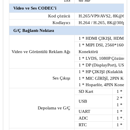
İSS
48 MP
Video ve Ses CODEC'i
Kod çözücü
H.265/VP9/AVS2, 8K@60 fps
Kodlayıcı
H.264 / H.265, 8K@30fps'y
G/Ç Bağlantı Noktası
1 * HDMI ÇIKIŞI, HDMI Di
1 * MIPI DSI, 2560*1600@60
Konektörü
Video ve Görüntülü Reklam Ağı
1 * LVDS, 1080P Çözünürlü
1 * DP (DisplayPort), USB3.
1 * HP ÇIKIŞI (Kulaklık ÇIK
Ses Çıkışı
1 * MIC GİRİŞİ, 2PIN Kone
1 * Hoparlör, 4PIN Konektö
SD Kart
1 * Mi
2 * US
USB
1 * US
Depolama ve G/Ç
UART
1 * Ha
ADC
1 * ADC
RTC
1 * E*T