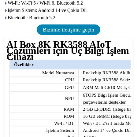
Wi-Fi: Wi-Fi 5 / Wi-Fi 6, Bluetooth 5.2
İşletim Sistemi: Android 14 ve Çoklu Dil
Bluetooth: Bluetooth 5.2
Bizimle iletişime geçin
AI Box 8K RK3588 AIoT
Çözümleri için Uç Bilgi İşlem
Cihazı
Özellikler
Model Numarası
Rockchip RK3588 Akıllı AI 
CPU
Rockchip RK3588 Sekiz Çek
GPU
ARM Mali-G610 MC4, OpenGL 
6TOPS Bilgi İşlem Gücü, I
NPU
çerçevelerini destekler
RAM
2 GB LPDDR5 (İsteğe bağlı
ROM
16 GB eMMC (İsteğe bağlı
Wi-Fi / BT
WiFi / BT 2'si 1 arada Modül
İşletim Sistemi
Android 14 ve Çoklu Dil