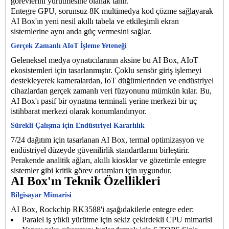
görevlerini yürütmesine olanak tanır.
Entegre GPU, sorunsuz 8K multimedya kod çözme sağlayarak
AI Box'ın yeni nesil akıllı tabela ve etkileşimli ekran
sistemlerine aynı anda güç vermesini sağlar.
Gerçek Zamanlı AIoT İşleme Yeteneği
Geleneksel medya oynatıcılarının aksine bu AI Box, AIoT
ekosistemleri için tasarlanmıştır. Çoklu sensör giriş işlemeyi
destekleyerek kameralardan, IoT düğümlerinden ve endüstriyel
cihazlardan gerçek zamanlı veri füzyonunu mümkün kılar. Bu,
AI Box'ı pasif bir oynatma terminali yerine merkezi bir uç
istihbarat merkezi olarak konumlandırıyor.
Sürekli Çalışma için Endüstriyel Kararlılık
7/24 dağıtım için tasarlanan AI Box, termal optimizasyon ve
endüstriyel düzeyde güvenilirlik standartlarını birleştirir.
Perakende analitik ağları, akıllı kiosklar ve gözetimle entegre
sistemler gibi kritik görev ortamları için uygundur.
AI Box'ın Teknik Özellikleri
Bilgisayar Mimarisi
AI Box, Rockchip RK3588'i aşağıdakilerle entegre eder:
Paralel iş yükü yürütme için sekiz çekirdekli CPU mimarisi