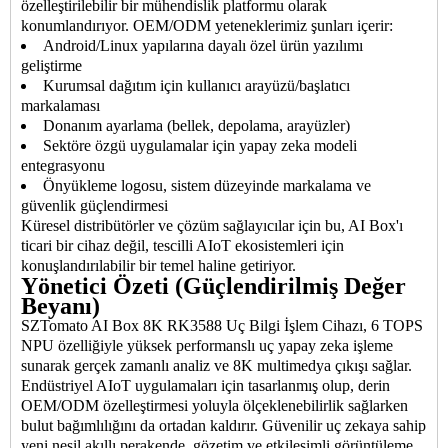
özelleştirilebilir bir mühendislik platformu olarak
konumlandırıyor. OEM/ODM yeteneklerimiz şunları içerir:
Android/Linux yapılarına dayalı özel ürün yazılımı
geliştirme
Kurumsal dağıtım için kullanıcı arayüzü/başlatıcı
markalaması
Donanım ayarlama (bellek, depolama, arayüzler)
Sektöre özgü uygulamalar için yapay zeka modeli
entegrasyonu
Önyükleme logosu, sistem düzeyinde markalama ve
güvenlik güçlendirmesi
Küresel distribütörler ve çözüm sağlayıcılar için bu, AI Box'ı
ticari bir cihaz değil, tescilli AIoT ekosistemleri için
konuşlandırılabilir bir temel haline getiriyor.
Yönetici Özeti (Güçlendirilmiş Değer
Beyanı)
SZTomato AI Box 8K RK3588 Uç Bilgi İşlem Cihazı, 6 TOPS
NPU özelliğiyle yüksek performanslı uç yapay zeka işleme
sunarak gerçek zamanlı analiz ve 8K multimedya çıkışı sağlar.
Endüstriyel AIoT uygulamaları için tasarlanmış olup, derin
OEM/ODM özelleştirmesi yoluyla ölçeklenebilirlik sağlarken
bulut bağımlılığını da ortadan kaldırır. Güvenilir uç zekaya sahip
yeni nesil akıllı perakende, gözetim ve etkileşimli görüntüleme