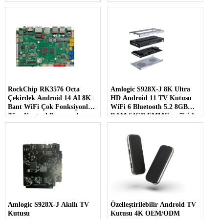
HD AI Yapay Zeka
RockChip RK3576 Octa
Amlogic S928X-J 8K Ultra
Çekirdek Android 14 AI 8K
HD Android 11 TV Kutusu
Bant WiFi Çok Fonksiyonlu
WiFi 6 Bluetooth 5.2 8GB
Tüm Kontrol Panosunda
RAM 64GB EMMC ve 7'si 1
arada çok ekranlı ekran
Amlogic S928X-J Akıllı TV
Özelleştirilebilir Android TV
Kutusu
Kutusu 4K OEM/ODM