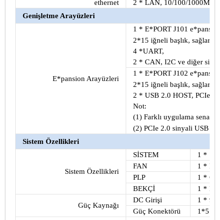
ethernet
2 * LAN, 10/100/1000M Uya
Genişletme Arayüzleri
1 * E*PORT J101 e*pansion
2*15 iğneli başlık, sağlar
4 *UART,
2 * CAN, I2C ve diğer sinya
1 * E*PORT J102 e*pansion
E*pansion Arayüzleri
2*15 iğneli başlık, sağlar
2 * USB 2.0 HOST, PCIe 2.0,
Not:
(1) Farklı uygulama senaryos
(2) PCIe 2.0 sinyali USB 3.0 
Sistem Özellikleri
SİSTEM
1 * SYS
FAN
1 * FA
Sistem Özellikleri
PLP
1 * Güç
BEKÇİ
1 * E*
DC Girişi
1 * 9~3
Güç Kaynağı
Güç Konektörü
1*5 pin