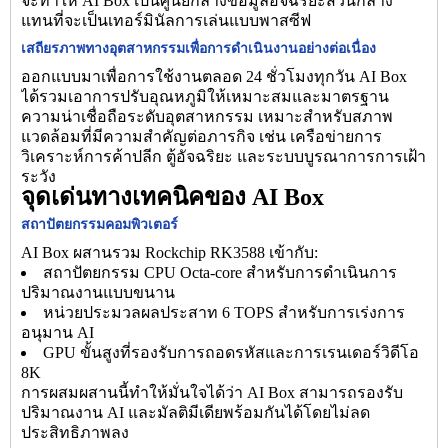
จะทำให้ AI Box เป็นศูนย์กลางข้อมูลอัจฉริยะส่วนกลาง
แทนที่จะเป็นเทอร์มินัลการเล่นแบบพาสซีฟ
เสถียรภาพทางอุตสาหกรรมเพื่อการดำเนินงานอย่างต่อเนื่อง
ออกแบบมาเพื่อการใช้งานตลอด 24 ชั่วโมงทุกวัน AI Box
ได้รวมเอาการปรับอุณหภูมิให้เหมาะสมและมาตรฐาน
ความน่าเชื่อถือระดับอุตสาหกรรม เหมาะสำหรับสภาพ
แวดล้อมที่มีความสำคัญต่อภารกิจ เช่น เครือข่ายการ
วิเคราะห์การค้าปลีก ตู้อัจฉริยะ และระบบบูรณาการการเฝ้า
ระวัง
จุดเด่นทางเทคนิคของ AI Box
สถาปัตยกรรมคอมพิวเตอร์
AI Box ผสานรวม Rockchip RK3588 เข้ากับ:
สถาปัตยกรรม CPU Octa-core สำหรับการดำเนินการ
ปริมาณงานแบบขนาน
หน่วยประมวลผลประสาท 6 TOPS สำหรับการเร่งการ
อนุมาน AI
GPU ขั้นสูงที่รองรับการถอดรหัสและการเรนเดอร์วิดีโอ
8K
การผสมผสานนี้ทำให้มั่นใจได้ว่า AI Box สามารถรองรับ
ปริมาณงาน AI และมัลติมีเดียพร้อมกันได้โดยไม่ลด
ประสิทธิภาพลง