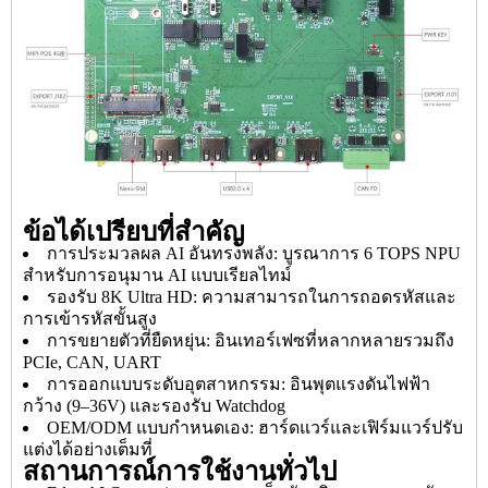
ข้อได้เปรียบที่สำคัญ
การประมวลผล AI อันทรงพลัง: บูรณาการ 6 TOPS NPU
สำหรับการอนุมาน AI แบบเรียลไทม์
รองรับ 8K Ultra HD: ความสามารถในการถอดรหัสและ
การเข้ารหัสขั้นสูง
การขยายตัวที่ยืดหยุ่น: อินเทอร์เฟซที่หลากหลายรวมถึง
PCIe, CAN, UART
การออกแบบระดับอุตสาหกรรม: อินพุตแรงดันไฟฟ้า
กว้าง (9–36V) และรองรับ Watchdog
OEM/ODM แบบกำหนดเอง: ฮาร์ดแวร์และเฟิร์มแวร์ปรับ
แต่งได้อย่างเต็มที่
สถานการณ์การใช้งานทั่วไป