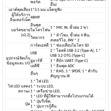
พอร์ต
อื่น)
เอาต์พุตเสียง
1*3.5 มม.แจ็คหูฟัง
ผู้ให้บริการ
48MP
อินเทอร์เน็ต
อินพุต
1 * MIC IN, ขั้วต่อ 2 ขา
บอร์ดขยาย
ไมโครโฟน
(v2.2)
1 * ลำโพง, ขั้วต่อ 4 พิน,
วิทยากร
สเตอริโอ, 8W * 2
การ์ดเอสดี
1 * ช่องเสียบไมโคร SD
2 * โฮสต์ USB 3.2 (Type-A), 1 *
USB
USB 3.2 OTG (Type-C)
อุปกรณ์จัดเก็บ
ยูอาร์ที
1 * ดีบัก UART (Type-C)
ข้อมูลและ I/O
เอดีซี
1 * อินพุต ADC
1 * RJ45, 1 * SPDIF, 1 * ตัวรับ
อื่นๆ
สัญญาณ IR
1 * ไฟ LED,
ไฟ LED แสดง
1 * ระบบ LED,
สถานะ
1 * เครือข่าย LED,
1 * LED ที่ผู้ใช้สามารถตั้งโปรแกรมได้
1 * ปุ่มรีเซ็ต,
ปุ่ม
1 * ปุ่มการกู้คืน