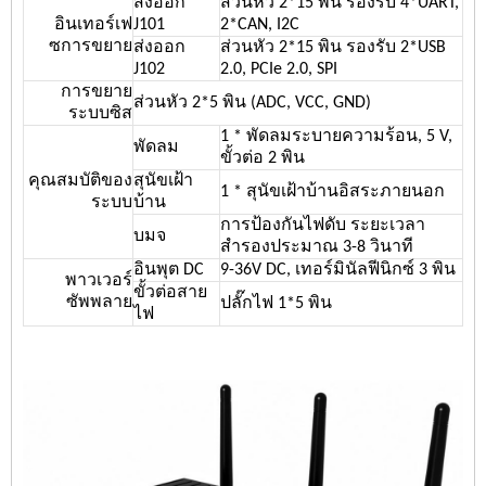
ส่งออก
ส่วนหัว 2*15 พิน รองรับ 4*UART,
อินเทอร์เฟ
J101
2*CAN, I2C
ซการขยาย
ส่งออก
ส่วนหัว 2*15 พิน รองรับ 2*USB
J102
2.0, PCIe 2.0, SPI
การขยาย
ส่วนหัว 2*5 พิน (ADC, VCC, GND)
ระบบซิส
1 * พัดลมระบายความร้อน, 5 V,
พัดลม
ขั้วต่อ 2 พิน
คุณสมบัติของ
สุนัขเฝ้า
1 * สุนัขเฝ้าบ้านอิสระภายนอก
ระบบ
บ้าน
การป้องกันไฟดับ ระยะเวลา
บมจ
สำรองประมาณ 3-8 วินาที
อินพุต DC
9-36V DC, เทอร์มินัลฟีนิกซ์ 3 พิน
พาวเวอร์
ขั้วต่อสาย
ซัพพลาย
ปลั๊กไฟ 1*5 พิน
ไฟ