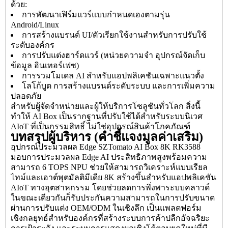
ด้วย:
การพัฒนาเฟิร์มแวร์แบบกำหนดเองตามรุ่น
Android/Linux
การสร้างแบรนด์ UI/ตัวเรียกใช้งานสำหรับการปรับใช้
ระดับองค์กร
การปรับแต่งฮาร์ดแวร์ (หน่วยความจำ อุปกรณ์จัดเก็บ
ข้อมูล อินเทอร์เฟซ)
การรวมโมเดล AI สำหรับแอปพลิเคชันเฉพาะแนวตั้ง
โลโก้บูต การสร้างแบรนด์ระดับระบบ และการเพิ่มความ
ปลอดภัย
สำหรับผู้จัดจำหน่ายและผู้ให้บริการโซลูชันทั่วโลก สิ่งนี้
ทำให้ AI Box เป็นรากฐานที่ปรับใช้ได้สำหรับระบบนิเวศ
AIoT ที่เป็นกรรมสิทธิ์ ไม่ใช่อุปกรณ์สินค้าโภคภัณฑ์
บทสรุปผู้บริหาร (คำชี้แจงมูลค่าเสริม)
อุปกรณ์ประมวลผล Edge SZTomato AI Box 8K RK3588
มอบการประมวลผล Edge AI ประสิทธิภาพสูงพร้อมความ
สามารถ 6 TOPS NPU ช่วยให้สามารถวิเคราะห์แบบเรียล
ไทม์และเอาต์พุตมัลติมีเดีย 8K สร้างขึ้นสำหรับแอปพลิเคชัน
AIoT ทางอุตสาหกรรม โดยช่วยลดการพึ่งพาระบบคลาวด์
ในขณะเดียวกันก็รับประกันความสามารถในการปรับขนาด
ผ่านการปรับแต่ง OEM/ODM ในเชิงลึก เป็นแพลตฟอร์ม
เชิงกลยุทธ์สำหรับองค์กรที่สร้างระบบการค้าปลีกอัจฉริยะ