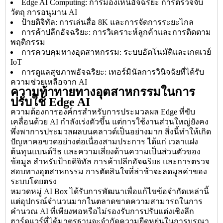
Edge AI Computing: การมองเห็นอัจฉริยะ การตรวจจับ
วัตถุ การอนุมาน AI
ป้ายดิจิทัล: การเล่นสื่อ 8K และการจัดการระยะไกล
การค้าปลีกอัจฉริยะ: การวิเคราะห์ลูกค้าและการติดตาม
พฤติกรรม
การควบคุมทางอุตสาหกรรม: ระบบอัตโนมัติและเกตเวย์
IoT
การดูแลสุขภาพอัจฉริยะ: เทอร์มินัลการวินิจฉัยที่ได้รับ
ความช่วยเหลือจาก AI
ความท้าทายทางอุตสาหกรรมในการ
ปรับใช้ Edge AI
ความต้องการองค์กรสำหรับการประมวลผล Edge ที่ขับ
เคลื่อนด้วย AI กำลังเร่งตัวขึ้น แต่การใช้งานส่วนใหญ่ยังคง
พึ่งพาการประมวลผลบนคลาวด์เป็นอย่างมาก สิ่งนี้ทำให้เกิด
ปัญหาคอขวดอย่างต่อเนื่องสามประการ ได้แก่ เวลาแฝง
ต้นทุนแบนด์วิธ และความเสี่ยงด้านความเป็นส่วนตัวของ
ข้อมูล สำหรับป้ายดิจิทัล การค้าปลีกอัจฉริยะ และการตรวจ
สอบทางอุตสาหกรรม การตัดสินใจที่ล่าช้าจะลดมูลค่าของ
ระบบโดยตรง
หมวดหมู่ AI Box ได้รับการพัฒนาเพื่อแก้ไขข้อจำกัดเหล่านี้
แต่อุปกรณ์จำนวนมากในตลาดขาดความสามารถในการ
คำนวณ AI ที่เพียงพอหรือไม่รองรับการปรับแต่งเชิงลึก
ฮาร์ดแวร์ที่ได้มาตรฐานจะจำกัดความยืดหยุ่นในการบูรณา