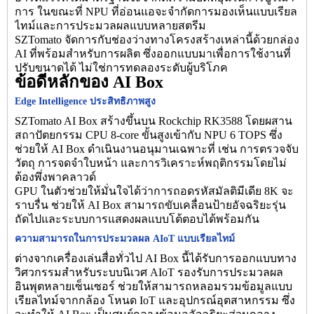
การ ในขณะที่ NPU ที่อ่อนแอจะจำกัดการมองเห็นแบบเรียล
ไทม์และการประมวลผลแบบหลายสตรีม
SZTomato จัดการกับช่องว่างทางโครงสร้างเหล่านี้ด้วยกล่อง
AI ที่พร้อมสำหรับการผลิต ซึ่งออกแบบมาเพื่อการใช้งานที่
ปรับขนาดได้ ไม่ใช่การทดลองระดับผู้บริโภค
ข้อดีหลักของ AI Box
Edge Intelligence ประสิทธิภาพสูง
SZTomato AI Box สร้างขึ้นบน Rockchip RK3588 โดยผสาน
สถาปัตยกรรม CPU 8-core ขั้นสูงเข้ากับ NPU 6 TOPS ซึ่ง
ช่วยให้ AI Box ดำเนินงานอนุมานเฉพาะที่ เช่น การตรวจจับ
วัตถุ การจดจำใบหน้า และการวิเคราะห์พฤติกรรมโดยไม่
ต้องพึ่งพาคลาวด์
GPU ในตัวช่วยให้มั่นใจได้ว่าการถอดรหัสมัลติมีเดีย 8K จะ
ราบรื่น ช่วยให้ AI Box สามารถขับเคลื่อนป้ายอัจฉริยะรุ่น
ถัดไปและระบบการแสดงผลแบบโต้ตอบได้พร้อมกัน
ความสามารถในการประมวลผล AIoT แบบเรียลไทม์
ต่างจากเครื่องเล่นสื่อทั่วไป AI Box นี้ได้รับการออกแบบทาง
วิศวกรรมสำหรับระบบนิเวศ AIoT รองรับการประมวลผล
อินพุตหลายเซ็นเซอร์ ช่วยให้สามารถหลอมรวมข้อมูลแบบ
เรียลไทม์จากกล้อง โหนด IoT และอุปกรณ์อุตสาหกรรม ซึ่ง