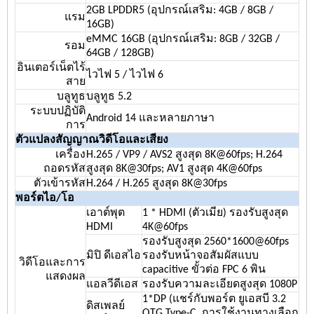
2GB LPDDR5 (อุปกรณ์เสริม: 4GB / 8GB /
แรม
16GB)
eMMC 16GB (อุปกรณ์เสริม: 8GB / 32GB /
รอม
64GB / 128GB)
อินเตอร์เน็ตไร้
ไวไฟ 5 / ไวไฟ 6
สาย
บลูทูธ
บลูทูธ 5.2
ระบบปฏิบัติ
Android 14 และหลายภาษา
การ
ตัวแปลงสัญญาณวิดีโอและเสียง
เครื่อง
H.265 / VP9 / AVS2 สูงสุด 8K@60fps; H.264
ถอดรหัส
สูงสุด 8K@30fps; AV1 สูงสุด 4K@60fps
ตัวเข้ารหัส
H.264 / H.265 สูงสุด 8K@30fps
พอร์ตไอ/โอ
เอาต์พุต
1 * HDMI (ตัวเมีย) รองรับสูงสุด
HDMI
4K@60fps
รองรับสูงสุด 2560*1600@60fps
มิปิ ดีเอสไอ
รองรับหน้าจอสัมผัสแบบ
วิดีโอและการ
capacitive ขั้วต่อ FPC 6 พิน
แสดงผล
แอลวีดีเอส
รองรับความละเอียดสูงสุด 1080P
1*DP (แชร์กับพอร์ต ยูเอสบี 3.2
ดิสเพลย์
OTG Type-C, การใช้งานทางเลือก