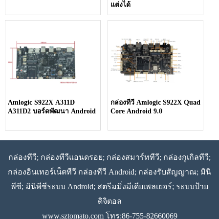
แต่งได้
Amlogic S922X A311D
กล่องทีวี Amlogic S922X Quad
A311D2 บอร์ดพัฒนา Android
Core Android 9.0
กล่องทีวี; กล่องทีวีแอนดรอย; กล่องสมาร์ททีวี; กล่องกูเกิลทีวี;
กล่องอินเทอร์เน็ตทีวี กล่องทีวี Android; กล่องรับสัญญาณ; มินิ
พีซี; มินิพีซีระบบ Android; สตรีมมิ่งมีเดียเพลเยอร์; ระบบป้าย
ดิจิตอล
www.sztomato.com
โทร:86-755-82660069