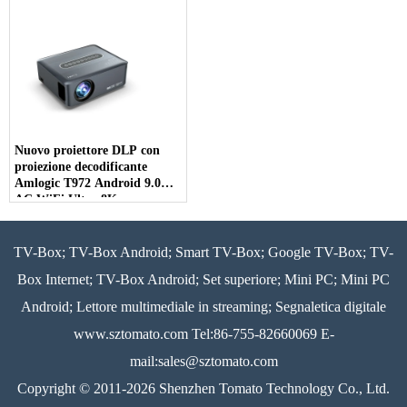
WiFi Bluetooth 5G
Nuovo proiettore DLP con
proiezione decodificante
Amlogic T972 Android 9.0
AC WiFi Ultra 8K
TV-Box; TV-Box Android; Smart TV-Box; Google TV-Box; TV-
Box Internet; TV-Box Android; Set superiore; Mini PC; Mini PC
Android; Lettore multimediale in streaming; Segnaletica digitale
www.sztomato.com
Tel:86-755-82660069 E-
mail:
sales@sztomato.com
Copyright © 2011-2026 Shenzhen Tomato Technology Co., Ltd.