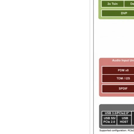
Android 6.0
Marshmallow
Amlogic S905X TV
Box Quad Core TV
Box Ott Smart TV
Box x96
Android 10
Allwinner Quad
Core H313 Multi-
core G31 GPU
X96Q TV Box