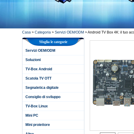
Casa
>
Categoria
>
Servizi OEM/ODM
>
Android TV Box 4K: il tuo ac
Sfoglia le categorie
Servizi OEM/ODM
Soluzioni
TV-Box Android
Scatola TV OTT
Segnaletica digitale
Consiglio di sviluppo
TV-Box Linux
Mini PC
Mini proiettore
Altro