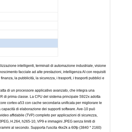
zzazione intelligenti, terminali di automazione industriale, visione
oscimento facciale ad alte prestazioni, intelligenza AI con requisiti
nza, la pubblicità, la sicurezza, i trasporti, i trasporti pubblici e
ratta di un processore applicativo avanzato, che integra una
R di prima classe. La CPU del sistema principale S922x adotta
 core cortex-a53 con cache secondaria unificata per migliorare le
 capacità di elaborazione dei supporti software. Ave-10 può
ideo affidabile (TVP) completo per applicazioni di sicurezza,
MJPEG, H.264, h265-10, VP9 e immagini JPEG senza limiti di
ogrammi al secondo. Supporta l'uscita 4kx2k a 60fp (3840 * 2160)