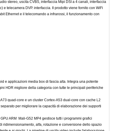
dio stereo, uscita CVBS, interfaccia Mipi DSI a 4 canali, interfaccia
) e telecamera DVP. interfaccia. Il prodotto viene fornito con WiFi
bit Ethernet e il telecomando a infrarossi, il funzionamento con
d e applicazioni media box di fascia alta. Integra una potente
HDR migliore della categoria con tutte le principali periferiche
x-A73 quad-core e un cluster Cortex-A53 dual-core con cache L2
separato per migliorare la capacità di elaborazione dei supporti
. La GPU ARM Mali-G52 MP4 gestisce tutti i programmi grafici
i ridimensionamento, alfa, rotazione e conversione dello spazio
utente e ai giochi. La pipeline di uscita video include l'elaborazione