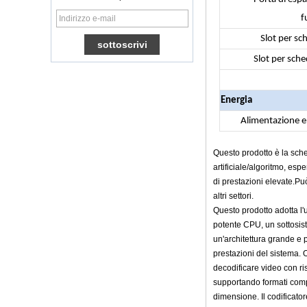
AMLOGIC S905X
TV Box Quad Core
f
Ott TV Box VP9
H.265 Smart TV Box
Slot per sc
x96
Slot per sch
Box TV Android con
slot per scheda SIM
3G/4G, fornitore di
Energia
leggi multimediali
Full
Alimentazione el
Android 6.0
Marshmallow
Questo prodotto è la sche
Amlogic S905X TV
Box Quad Core TV
artificiale/algoritmo, esp
Box Ott Smart TV
di prestazioni elevate.Può
Box x96
altri settori.
Android 10
Questo prodotto adotta l'
Allwinner Quad
potente CPU, un sottosis
Core H313 Multi-
core G31 GPU
un'architettura grande e 
X96Q TV Box
prestazioni del sistema.
decodificare video con ri
Smart TV Box Ott
Android 4.4 Kikat
supportando formati comp
TV Box MXQ
dimensione. Il codificato