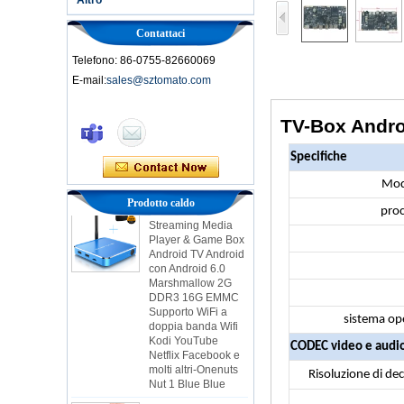
Contattaci
Telefono: 86-0755-82660069
E-mail:
sales@sztomato.com
Smart TV Box Ott
TV-Box Androi
Android 4.4 Kikat
TV Box MXQ
Specifiche
Mod
2 in 1 Octa Core
Streaming Media
Prodotto caldo
pro
Player & Game Box
Android TV Android
con Android 6.0
Marshmallow 2G
DDR3 16G EMMC
Supporto WiFi a
doppia banda Wifi
Kodi YouTube
sistema op
Netflix Facebook e
molti altri-Onenuts
CODEC video e audi
Nut 1 Blue Blue
Risoluzione di dec
Android TV Box
Gigabit Ethernet