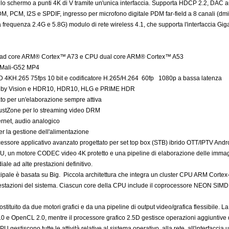
e lo schermo a punti 4K di V tramite un'unica interfaccia. Supporta HDCP 2.2, DAC au
TDM, PCM, I2S e SPDIF, ingresso per microfono digitale PDM far-field a 8 canali (dmic
frequenza 2.4G e 5.8G) modulo di rete wireless 4.1, che supporta l'interfaccia Giga
uad core ARM® Cortex™ A73 e CPU dual core ARM® Cortex™ A53
Mali-G52 MP4
4KH.265 75fps 10 bit e codificatore H.265/H.264 60fp 1080p a bassa latenza
olby Vision e HDR10, HDR10, HLG e PRIME HDR
to per un'elaborazione sempre attiva
rustZone per lo streaming video DRM
ernet, audio analogico
er la gestione dell'alimentazione
ssore applicativo avanzato progettato per set top box (STB) ibrido OTT/IPTV Androi
, un motore CODEC video 4K protetto e una pipeline di elaborazione delle immagini 
ale ad alte prestazioni definitivo.
ipale è basata su Big. Piccola architettura che integra un cluster CPU ARM Corte
restazioni del sistema. Ciascun core della CPU include il coprocessore NEON SIMD 
costituito da due motori grafici e da una pipeline di output video/grafica flessibile
 e OpenCL 2.0, mentre il processore grafico 2.5D gestisce operazioni aggiuntive d
 gestiscono tutte le attività relative al sistema operativo, alla rete, all'interfaccia 