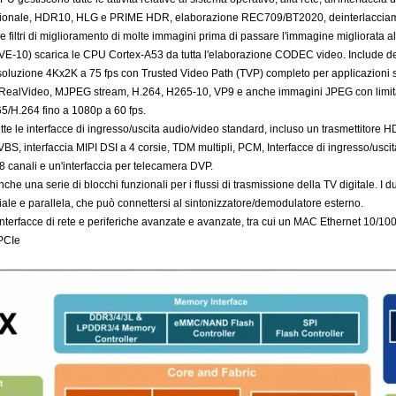
onale, HDR10, HLG e PRIME HDR, elaborazione REC709/BT2020, deinterlacciament
 filtri di miglioramento di molte immagini prima di passare l'immagine migliorata all
E-10) scarica le CPU Cortex-A53 da tutta l'elaborazione CODEC video. Include dec
isoluzione 4Kx2K a 75 fps con Trusted Video Path (TVP) completo per applicazioni 
alVideo, MJPEG stream, H.264, H265-10, VP9 e anche immagini JPEG con limitazio
65/H.264 fino a 1080p a 60 fps.
tte le interfacce di ingresso/uscita audio/video standard, incluso un trasmetti
VBS, interfaccia MIPI DSI a 4 corsie, TDM multipli, PCM, Interfacce di ingresso/usci
 canali e un'interfaccia per telecamera DVP.
e una serie di blocchi funzionali per i flussi di trasmissione della TV digitale. I du
riale e parallela, che può connettersi al sintonizzatore/demodulatore esterno.
i interfacce di rete e periferiche avanzate e avanzate, tra cui un MAC Ethernet 1
PCIe