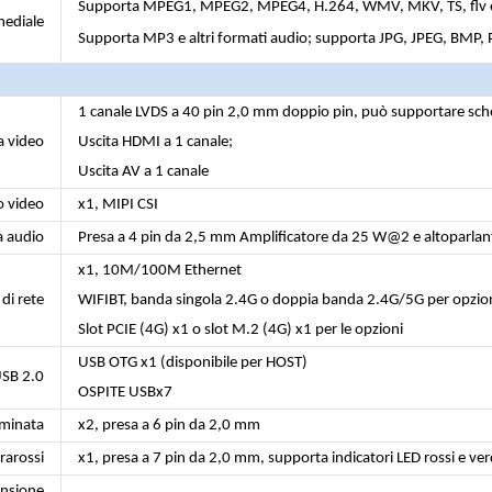
Supporta MPEG1, MPEG2, MPEG4, H.264, WMV, MKV, TS, flv e a
mediale
Supporta MP3 e altri formati audio; supporta JPG, JPEG, BMP, PN
1 canale LVDS a 40 pin 2,0 mm doppio pin, può supportare scher
a video
Uscita HDMI a 1 canale;
Uscita AV a 1 canale
o video
x1, MIPI CSI
a audio
Presa a 4 pin da 2,5 mm Amplificatore da 25 W@2 e altoparl
x1, 10M/100M Ethernet
 di rete
WIFIBT, banda singola 2.4G o doppia banda 2.4G/5G per opzio
Slot PCIE (4G) x1 o slot M.2 (4G) x1 per le opzioni
USB OTG x1 (disponibile per HOST)
USB 2.0
OSPITE USBx7
uminata
x2, presa a 6 pin da 2,0 mm
frarossi
x1, presa a 7 pin da 2,0 mm, supporta indicatori LED rossi e ver
ansione