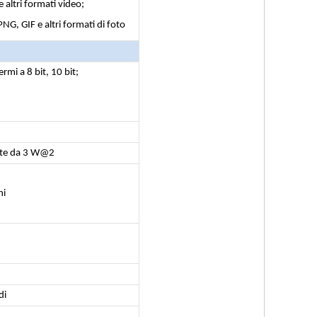
ltri formati video;
G, GIF e altri formati di foto
mi a 8 bit, 10 bit;
ante da 3 W@2
ni
di