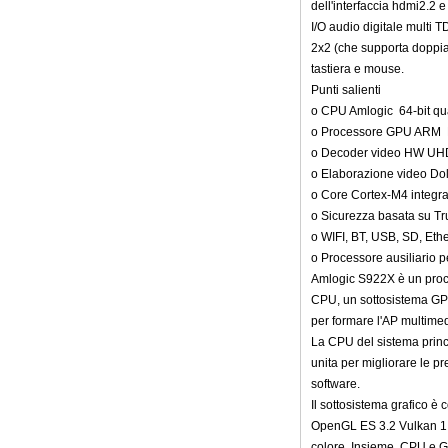
dell'interfaccia hdmi2.2 
2 in 1 Octa Core
I/O audio digitale multi 
Streaming Media
2x2 (che supporta doppia 
Player & Game Box
Android TV Android
tastiera e mouse.
con Android 6.0
Punti salienti
Marshmallow 2G
o CPU Amlogic 64-bit q
DDR3 16G EMMC
Supporto WiFi a
o Processore GPU ARM 
doppia banda Wifi
o Decoder video HW UHD 
Kodi YouTube
o Elaborazione video D
Netflix Facebook e
o Core Cortex-M4 integra
molti altri-Onenuts
Nut 1 Blue Blue
o Sicurezza basata su T
o WIFI, BT, USB, SD, Eth
Android TV Box
Gigabit Ethernet
o Processore ausiliario p
Android Smart TV
Amlogic S922X è un proce
Box
CPU, un sottosistema GPU
per formare l'AP multimedi
Amlogic S905X
La CPU del sistema princ
Quad Core
Development Board
unita per migliorare le p
Open Source TV fai
software.
da te
Il sottosistema grafico è 
Amlogic S905
OpenGL ES 3.2 Vulkan 1.0
Android TV Box
colore. Insieme, CPU e GPU