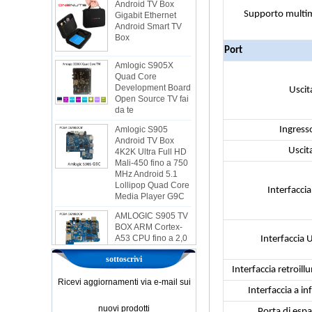
Android Smart TV
Supporto multi
Box
Amlogic S905X
Port
Quad Core
Development Board
Open Source TV fai
Uscit
da te
Amlogic S905
Android TV Box
Ingress
4K2K Ultra Full HD
Mali-450 fino a 750
Uscit
MHz Android 5.1
Lollipop Quad Core
Media Player G9C
Interfaccia
AMLOGIC S905 TV
BOX ARM Cortex-
A53 CPU fino a 2,0
GHz Android 5.1
Interfaccia 
Lollipop 1G/8G
4K2K Android TV
sottoscrivi
Box Player S9
Interfaccia retroill
Ricevi aggiornamenti via e-mail sui
Amlogic più recente
Interfaccia a in
S905X TV Box
Android 6.0 OS
nuovi prodotti
Porta di esp