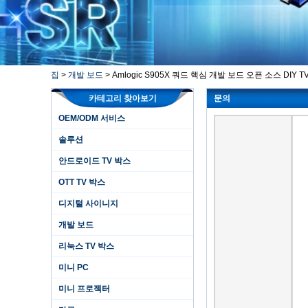
집
>
개발 보드
>
Amlogic S905X 쿼드 핵심 개발 보드 오픈 소스 DIY T
카테고리 찾아보기
문의
OEM/ODM 서비스
솔루션
안드로이드 TV 박스
OTT TV 박스
디지털 사이니지
개발 보드
리눅스 TV 박스
미니 PC
미니 프로젝터