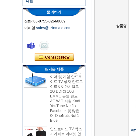
다른
문의하기
전화: 86-0755-82660069
상품명
이메일:
sales@sztomato.com
스마트 TV 박스 오트
안드로이드 4.4 Kikat
TV Box MXQ
2-in-1 옥타 코어 스
트리밍 미디어 플레
뜨거운 제품
이어 및 게임 안드로
이드 TV 상자 안드로
이드 6.0 마시멜로
2G DDR3 16G
EMMC 듀얼 밴드
AC WiFi 지원 Kodi
YouTube Netflix
Facebook 및 많은
더-OneNuts Nut 1
Blue
안드로이드 TV 박스
기가비트 이더넷 안
Am
드로이드 스마트 TV