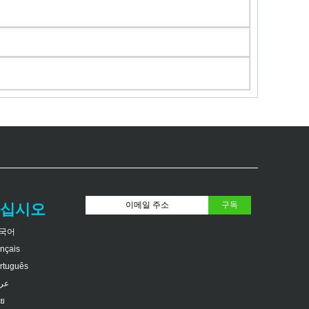
하십시오
국어
ançais
rtuguês
عر
ย