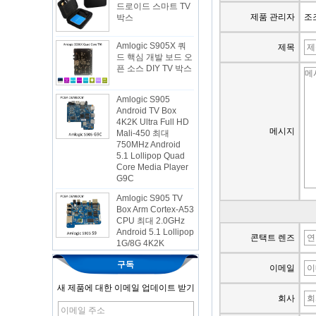
박스
제품 관리자
조조
Amlogic S905X 쿼
드 핵심 개발 보드 오
제목
픈 소스 DIY TV 박스
Amlogic S905
Android TV Box
4K2K Ultra Full HD
Mali-450 최대
메시지
750MHz Android
5.1 Lollipop Quad
Core Media Player
G9C
Amlogic S905 TV
Box Arm Cortex-A53
CPU 최대 2.0GHz
Android 5.1 Lollipop
1G/8G 4K2K
콘택트 렌즈
Android TV Box 미
디어 플레이어 S9
구독
이메일
최신 Amlogic
S905X TV Box
새 제품에 대한 이메일 업데이트 받기
Android 6.0 OS
회사
Amlogic S905X TV