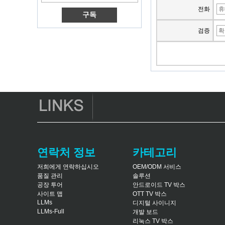
Box 쿼드 핵심 OTT
전화
TV 박스 VP9 H.265
스마트 TV 박스 X96
검증
3G/4G SIM 카드 슬
롯이있는 안드로이
드 TV 박스, 풀 HD
미디어 플레이어 공
급 업체
Android 6.0 마시멜
로 Amlogic S905X
TV 박스 쿼드 코어
TV 박스 OTT 스마트
TV 박스 X96
Android 10
Allwinner Quad
Core H313 멀티 코
어 G31 GPU X96Q
연락처 정보
카테고리
TV Box
저희에게 연락하십시오
OEM/ODM 서비스
스마트 TV 박스 오트
품질 관리
솔루션
안드로이드 4.4 Kikat
공장 투어
안드로이드 TV 박스
TV Box MXQ
사이트 맵
OTT TV 박스
LLMs
디지털 사이니지
2-in-1 옥타 코어 스
LLMs-Full
개발 보드
트리밍 미디어 플레
리눅스 TV 박스
이어 및 게임 안드로