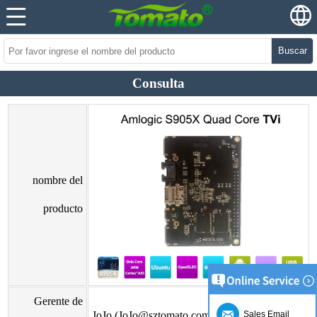
Buscar
Consulta
nombre del
producto
Gerente de
JoJo (JoJo@sztomato.com)
Sales Email