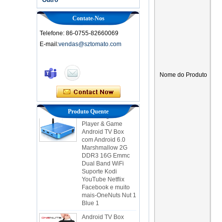
Contate-Nos
Telefone: 86-0755-82660069
E-mail:
vendas@sztomato.com
Caixa de TV
inteligente Ott
Nome do Produto
Android 4.4 Kikat
TV Box MXQ
2 em 1 Octa Core
Streaming Media
Produto Quente
Player & Game
Android TV Box
com Android 6.0
Marshmallow 2G
DDR3 16G Emmc
Dual Band WiFi
Suporte Kodi
YouTube Netflix
Facebook e muito
mais-OneNuts Nut 1
Blue 1
Android TV Box
Gigabit Ethernet