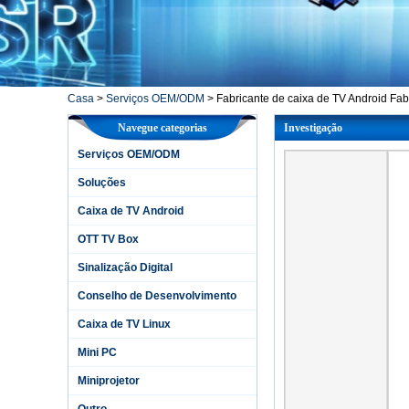
Casa
>
Serviços OEM/ODM
>
Fabricante de caixa de TV Android Fab
Navegue categorias
Investigação
Serviços OEM/ODM
Soluções
Caixa de TV Android
OTT TV Box
Sinalização Digital
Conselho de Desenvolvimento
Caixa de TV Linux
Mini PC
Miniprojetor
Outro