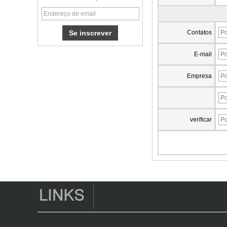
CORE OTT TV CAIX
Caixa de TV
Android com slot de
Contatos
cartão SIM 3G/4G
E-mail
Android 6.0
Marshmallow
Empresa
Amlogic S905X TV
Box Quad Core TV
Box OTT Smart TV
Box x96
verificar
Android 10
AllWinner Quad
Core H313 Multi-
Core G31 GPU
X96Q TV Box
Caixa de TV
inteligente Ott
Android 4.4 Kikat
TV Box MXQ
2 em 1 Octa Core
Streaming Media
Player & Game