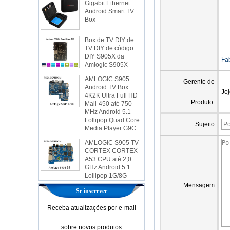
Android Smart TV
Box
Box de TV DIY de
TV DIY de código
DIY S905X da
Amlogic S905X
Fab
AMLOGIC S905
Android TV Box
Gerente de
4K2K Ultra Full HD
Jo
Mali-450 até 750
MHz Android 5.1
Produto.
Lollipop Quad Core
Media Player G9C
Sujeito
AMLOGIC S905 TV
CORTEX CORTEX-
A53 CPU até 2,0
GHz Android 5.1
Lollipop 1G/8G
4K2K Android TV
Box Player S9
Mensagem
Se inscrever
A mais nova caixa
de TV AMLOGIC
Receba atualizações por e-mail
S905X Android 6.0
OS Amlogic S905X
sobre novos produtos
TV CAT CORE