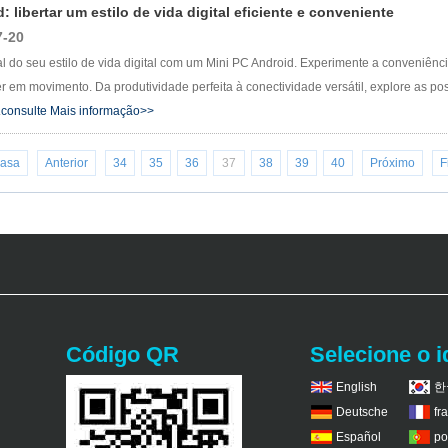
 libertar um estilo de vida digital eficiente e conveniente
7-20
l do seu estilo de vida digital com um Mini PC Android. Experimente a conveniênci
eter em movimento. Da produtividade perfeita à conectividade versátil, explore as 
.
consulte Mais informação>>
asa
Anterior
34
35
36
37
38
39
40
Próximo
F
Código QR
Selecione o 
English
한
Deutsche
fr
Español
po