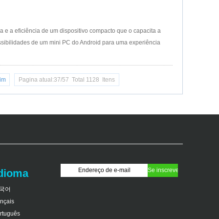
a e a eficiência de um dispositivo compacto que o capacita a
possibilidades de um mini PC do Android para uma experiência
im
Pagina atual:37/57 Total 1128 Itens
idioma
국어
ançais
rtuguês