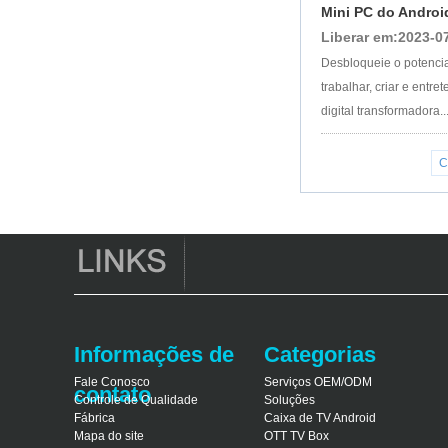
Mini PC do Android:
Liberar em:2023-0
Desbloqueie o potencia
trabalhar, criar e entr
digital transformadora..
C
Informações de
Categorias
Fale Conosco
Serviços OEM/ODM
contato
Controle de Qualidade
Soluções
Fábrica
Caixa de TV Android
Mapa do site
OTT TV Box