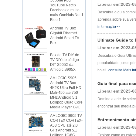
Facebook e muito
Liberar em:2023-0
mais-OneNuts Nut 1
Descubra o guia comple
Blue 1
aprenda sobre sua vers
Android TV Box
informação>>
Gigabit Ethernet
Android Smart TV
Box
Ultimate Guide to
Liberar em:2023-0
Box de TV DIY de
TV DIY de código
Descubra o Guia Ultim
DIY S905X da
popularidade, seus pri
Amlogic S905X
hoje!...
consulte Mais i
AMLOGIC S905
Android TV Box
4K2K Ultra Full HD
Guia final para es
Mali-450 até 750
Liberar em:2023-0
MHz Android 5.1
Lollipop Quad Core
Domine a arte de selec
Media Player G9C
encontrar seu media pl
AMLOGIC S905 TV
CORTEX CORTEX-
A53 CPU até 2,0
Entretenimento si
GHz Android 5.1
Liberar em:2023-0
Lollipop 1G/8G
4K2K Android TV
Explore como as caixas