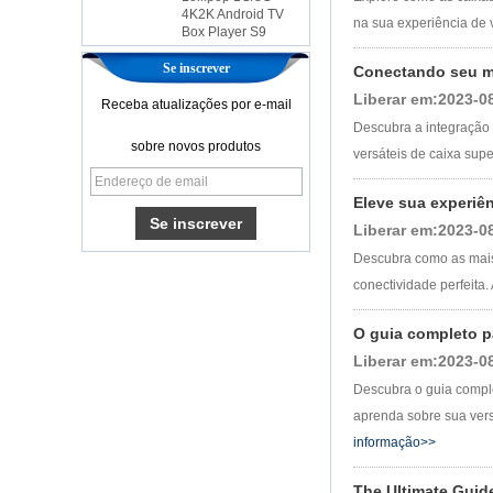
Box Player S9
na sua experiência de v
A mais nova caixa
de TV AMLOGIC
Se inscrever
Conectando seu mu
S905X Android 6.0
OS Amlogic S905X
Liberar em:2023-0
Receba atualizações por e-mail
TV CAT CORE
Descubra a integração 
CORE OTT TV CAIX
sobre novos produtos
versáteis de caixa super
Caixa de TV
Android com slot de
cartão SIM 3G/4G
Eleve sua experiê
Liberar em:2023-0
Android 6.0
Descubra como as mais 
Marshmallow
conectividade perfeita.
Amlogic S905X TV
Box Quad Core TV
Box OTT Smart TV
O guia completo pa
Box x96
Liberar em:2023-0
Android 10
Descubra o guia comple
AllWinner Quad
Core H313 Multi-
aprenda sobre sua vers
Core G31 GPU
informação>>
X96Q TV Box
Caixa de TV
The Ultimate Guid