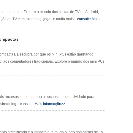
ntretenimento. Explore o mundo das caixas de TV de Android,
ção de TV com streaming, jogos e muito mais!...
consulte Mais
compactas
 compactas. Descubra por que os Mini PCs estão ganhando
átil aos computadores tradicionais. Explore o mundo dos mini PCs
ipais recursos, desempenho e opções de conectividade para
streaming....
consulte Mais informação>>
ento simplificado e o impacto que muda o jogo das caixas de TV