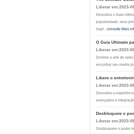
inteligente Ott
Android 4.4 Kikat
Liberar em:2023-0
TV Box MXQ
Descubra o Guia Ultim
2 em 1 Octa Core
popularidade, seus pri
Streaming Media
Player & Game
hoje!...
consulte Mais i
Android TV Box
com Android 6.0
O Guia Ultimate p
Marshmallow 2G
DDR3 16G Emmc
Liberar em:2023-0
Dual Band WiFi
Suporte Kodi
Domine a arte de selec
YouTube Netflix
encontrar seu media pl
Facebook e muito
mais-OneNuts Nut 1
Blue 1
Libere o entreteni
Android TV Box
Liberar em:2023-0
Gigabit Ethernet
Descubra a experiência
Android Smart TV
Box
avançados e integração 
Box de TV DIY de
Desbloqueie o pod
TV DIY de código
DIY S905X da
Liberar em:2023-0
Amlogic S905X
Desbloqueie o poder do
AMLOGIC S905