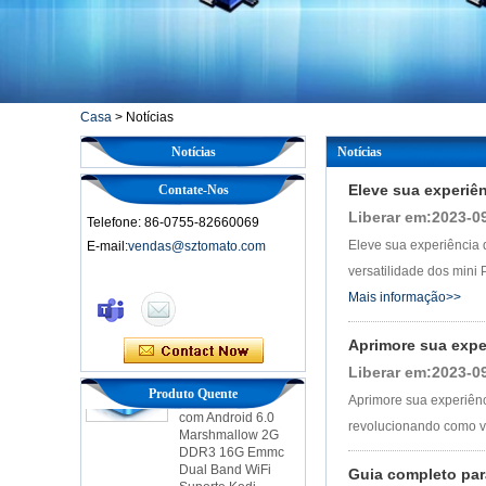
Casa
>
Notícias
Notícias
Notícias
Eleve sua experiên
Contate-Nos
Liberar em:2023-0
Telefone: 86-0755-82660069
Caixa de TV
Eleve sua experiência 
E-mail:
vendas@sztomato.com
inteligente Ott
versatilidade dos mini 
Android 4.4 Kikat
TV Box MXQ
Mais informação>>
2 em 1 Octa Core
Streaming Media
Aprimore sua expe
Player & Game
Liberar em:2023-0
Android TV Box
Produto Quente
com Android 6.0
Aprimore sua experiênc
Marshmallow 2G
revolucionando como vo
DDR3 16G Emmc
Dual Band WiFi
Suporte Kodi
Guia completo para
YouTube Netflix