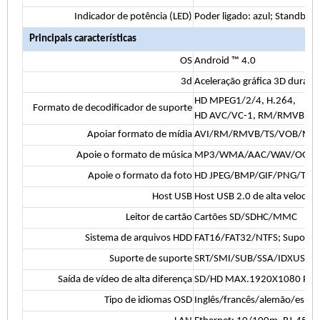
Indicador de potência (LED)
Poder ligado: azul; Standby:
Principais características
OS
Android ™ 4.0
3d
Aceleração gráfica 3D dura
HD MPEG1/2/4, H.264,
Formato de decodificador de suporte
HD AVC/VC-1, RM/RMVB, XVI
Apoiar formato de mídia
AVI/RM/RMVB/TS/VOB/MK
Apoie o formato de música
MP3/WMA/AAC/WAV/OGG/A
Apoie o formato da foto
HD JPEG/BMP/GIF/PNG/TIFF
Host USB
Host USB 2.0 de alta velocid
Leitor de cartão
Cartões SD/SDHC/MMC
Sistema de arquivos HDD
FAT16/FAT32/NTFS; Suporte i
Suporte de suporte
SRT/SMI/SUB/SSA/IDXUSB
Saída de vídeo de alta diferença
SD/HD MAX.1920X1080 PIX
Tipo de idiomas OSD
Inglês/francês/alemão/espanho