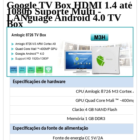
Google TV Box HDMI 1.4 até
1080p Suporte Multi -
LANguage Android 4.0 TV
Box
Especificações de hardware
CPU
Amlogic 8726 M3 Cortex A9
GPU
Quad Core Mali
™
-400mp G
Clarão
4 GB NAND Flash
Memória
1 GB DDR3
Especificações da fonte de alimentação
Fonte de energia
CC 5V/2A