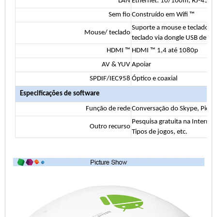
LAN
Ethernet: 10/100m, RJ-45 p
Sem fio
Construído em Wifi ™
Suporte a mouse e teclado vi
Mouse/ teclado
teclado via dongle USB de 2,
HDMI ™
HDMI ™ 1,4 até 1080p
AV & YUV
Apoiar
SPDIF/IEC958
Óptico e coaxial
Especificações de software
Função de rede
Conversação do Skype, Picasa,
Pesquisa gratuita na Internet
Outro recurso
Tipos de jogos, etc.