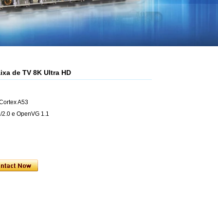
xa de TV 8K Ultra HD
Cortex A53
/2.0 e OpenVG 1.1