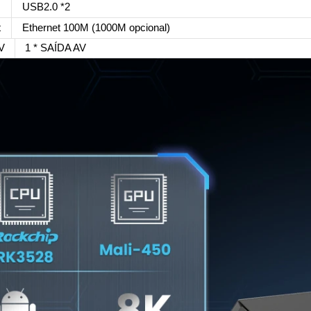
USB2.0 *2
t
Ethernet 100M (1000M opcional)
V
1 * SAÍDA AV