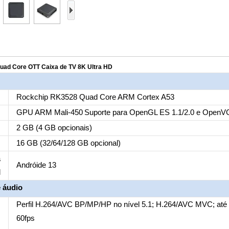
uad Core OTT Caixa de TV 8K Ultra HD
U
Rockchip RK3528 Quad Core ARM Cortex A53
U
GPU ARM Mali-450
Suporte para OpenGL ES 1.1/2.0 e OpenV
M
2 GB (4 GB opcionais)
M
16 GB (32/64/128 GB opcional)
a
Andróide 13
l
 áudio
Perfil H.264/AVC BP/MP/HP no nível 5.1; H.264/AVC MVC; até
60fps