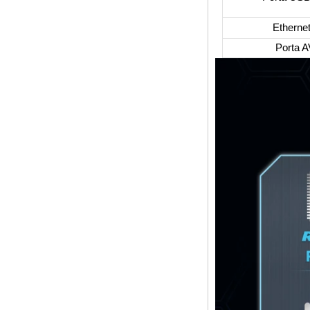
com Android 6.0
Marshmallow 2G
DDR3 16G Emmc
Etherne
Dual Band WiFi
Porta A
Suporte Kodi
YouTube Netflix
Facebook e muito
mais-OneNuts Nut 1
Blue 1
Android TV Box
Gigabit Ethernet
Android Smart TV
Box
Box de TV DIY de
TV DIY de código
DIY S905X da
Amlogic S905X
AMLOGIC S905
Android TV Box
4K2K Ultra Full HD
Mali-450 até 750
MHz Android 5.1
Lollipop Quad Core
Media Player G9C