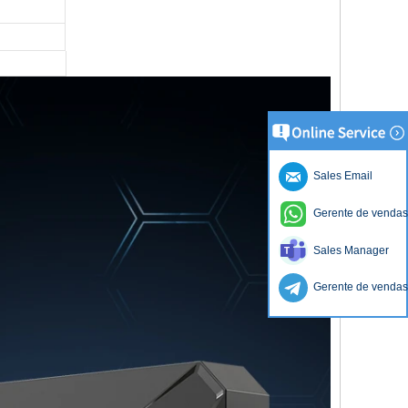
Sales Email
Gerente de vendas
Sales Manager
Gerente de vendas