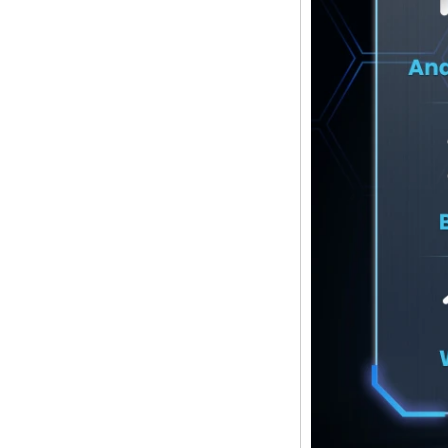
AMLOGIC S905 TV
CORTEX CORTEX-
A53 CPU até 2,0
GHz Android 5.1
Lollipop 1G/8G
4K2K Android TV
Box Player S9
A mais nova caixa
de TV AMLOGIC
S905X Android 6.0
OS Amlogic S905X
TV CAT CORE
CORE OTT TV CAIX
Caixa de TV
Android com slot de
cartão SIM 3G/4G
Android 6.0
Marshmallow
Amlogic S905X TV
Box Quad Core TV
Box OTT Smart TV
Box x96
Android 10
AllWinner Quad