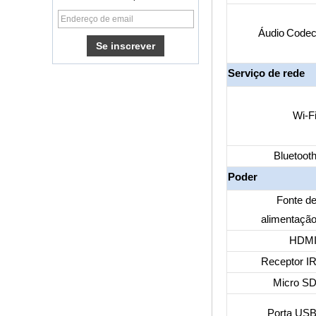
Caixa de TV
Android com slot de
Áudio
Code
cartão SIM 3G/4G
Serviço de rede
Android 6.0
Marshmallow
Amlogic S905X TV
Box Quad Core TV
Wi-F
Box OTT Smart TV
Box x96
Bluetoot
Android 10
AllWinner Quad
Poder
Core H313 Multi-
Core G31 GPU
Fonte d
X96Q TV Box
alimentaçã
Caixa de TV
inteligente Ott
HDM
Android 4.4 Kikat
TV Box MXQ
Receptor I
2 em 1 Octa Core
Micro S
Streaming Media
Player & Game
Android TV Box
Porta US