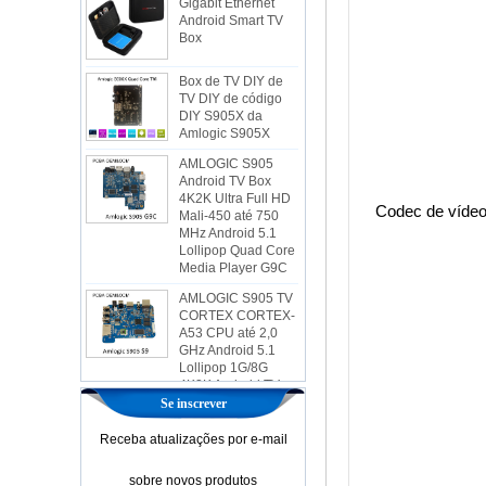
Box
Box de TV DIY de
TV DIY de código
DIY S905X da
Amlogic S905X
AMLOGIC S905
Android TV Box
4K2K Ultra Full HD
Mali-450 até 750
MHz Android 5.1
Codec de víde
Lollipop Quad Core
Media Player G9C
AMLOGIC S905 TV
CORTEX CORTEX-
A53 CPU até 2,0
GHz Android 5.1
Lollipop 1G/8G
4K2K Android TV
Box Player S9
A mais nova caixa
Se inscrever
de TV AMLOGIC
S905X Android 6.0
Receba atualizações por e-mail
OS Amlogic S905X
TV CAT CORE
sobre novos produtos
CORE OTT TV CAIX