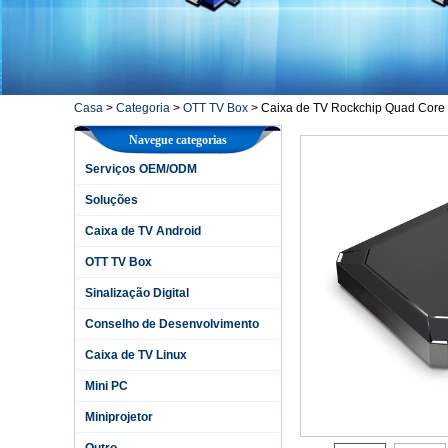
Casa
>
Categoria
>
OTT TV Box
>
Caixa de TV Rockchip Quad Core 
Navegue categorias
Serviços OEM/ODM
Soluções
Caixa de TV Android
OTT TV Box
Sinalização Digital
Conselho de Desenvolvimento
Caixa de TV Linux
Mini PC
Miniprojetor
Outro