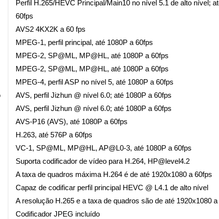
Perfil H.265/HEVC Principal/Main10 no nível 5.1 de alto nível; 
60fps
AVS2 4KX2K a 60 fps
MPEG-1, perfil principal, até 1080P a 60fps
MPEG-2, SP@ML, MP@HL, até 1080P a 60fps
MPEG-2, SP@ML, MP@HL, até 1080P a 60fps
MPEG-4, perfil ASP no nível 5, até 1080P a 60fps
o
AVS, perfil Jizhun @ nível 6.0; até 1080P a 60fps
AVS, perfil Jizhun @ nível 6.0; até 1080P a 60fps
AVS-P16 (AVS), até 1080P a 60fps
H.263, até 576P a 60fps
VC-1, SP@ML, MP@HL, AP@L0-3, até 1080P a 60fps
Suporta codificador de vídeo para H.264, HP@level4.2
A taxa de quadros máxima H.264 é de até 1920x1080 a 60fps
Capaz de codificar perfil principal HEVC @ L4.1 de alto nível
A resolução H.265 e a taxa de quadros são de até 1920x1080 a
Codificador JPEG incluído