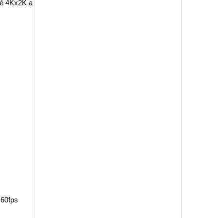
até 4Kx2K a
 60fps