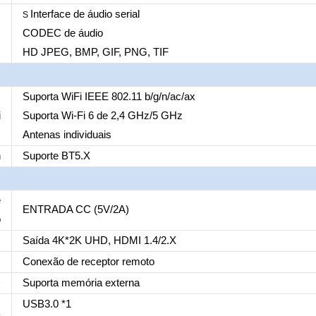
Interface de áudio serial
S
c
CODEC de áudio
HD JPEG, BMP, GIF, PNG, TIF
Suporta WiFi IEEE 802.11 b/g/n/ac/ax
i
Suporta Wi-Fi 6 de 2,4 GHz/5 GHz
Antenas individuais
h
Suporte BT5.X
e
ENTRADA CC (5V/2A)
o
I
Saída 4K*2K UHD, HDMI 1.4/2.X
R
Conexão de receptor remoto
D
Suporta memória externa
USB3.0 *1
B