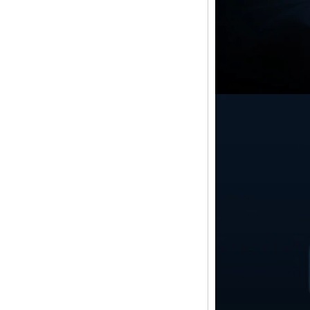
Core H313 Multi-
Core G31 GPU
X96Q TV Box