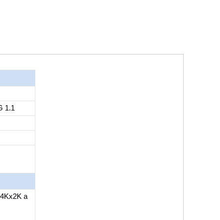
G 1.1
 4Kx2K a