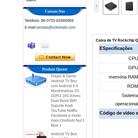
Contate-Nos
Telefone: 86-0755-82660069
E-mail:
vendas@sztomato.com
Caixa de TV
inteligente Ott
Caixa de TV Rockchip Q
Android 4.4 Kikat
TV Box MXQ
ESpecificações
2 em 1 Octa Core
CP
Streaming Media
Player & Game
GP
Produto Quente
Android TV Box
com Android 6.0
memória RA
Marshmallow 2G
DDR3 16G Emmc
RO
Dual Band WiFi
Sistem
Suporte Kodi
YouTube Netflix
operaciona
Facebook e muito
mais-OneNuts Nut 1
Código de vídeo e
Blue 1
Android TV Box
Gigabit Ethernet
Android Smart TV