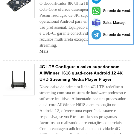
O decodificador 8K Ultra HD com CPU RK3588
Octa-Core oferece desempenho incomparável.
Gerente de vendas
Possui resolução de 8K, suporte HDR10 e sistema
operacional Android para entretenimento ilimitado e
Sales Manager
uso profissional. Equipado com WiFi 6, HDMI 2.1
e USB-C, garante conectividade de alta velocidade e
Gerente de vendas
recursos multitarefa excepcionais para jogos e
streaming.
Mais
4G LTE Configure a caixa superior com
AllWinner H618 quad-core Android 12 4K
UHD Streaming Media Player Player
Nossa caixa de primeira linha 4G LTE redefine o
streaming com sua mistura de hardware poderoso e
software intuitivo. Alimentado por um processador
quad-core AllWinner H618 e em execução no
Android 12, oferece uma experiência suave e
responsiva, se você transmitia seus programas
favoritos ou realizando apresentações comerciais.
Com a vantagem adicional da conectividade 4G